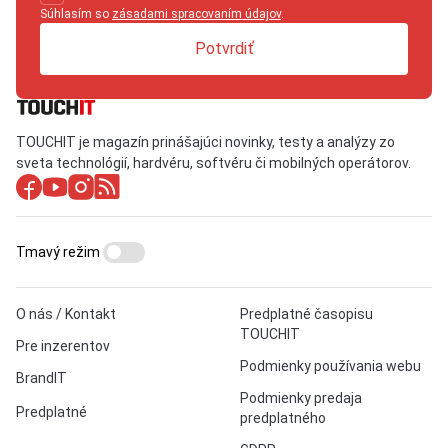
Súhlasím so
zásadami spracovaním údajov
.
Potvrdiť
TOUCHIT je magazín prinášajúci novinky, testy a analýzy zo
sveta technológií, hardvéru, softvéru či mobilných operátorov.
Tmavý režim
O nás / Kontakt
Predplatné časopisu
TOUCHIT
Pre inzerentov
Podmienky používania webu
BrandIT
Podmienky predaja
Predplatné
predplatného