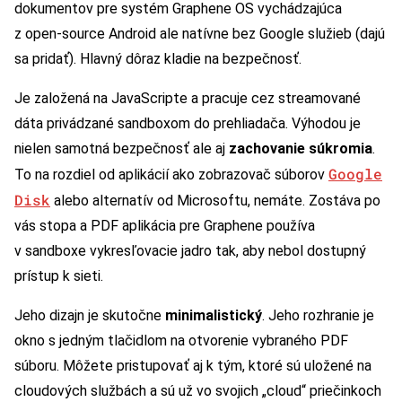
dokumentov pre systém Graphene OS vychádzajúca
z open-source Android ale natívne bez Google služieb (dajú
sa pridať). Hlavný dôraz kladie na bezpečnosť.
Je založená na JavaScripte a pracuje cez streamované
dáta privádzané sandboxom do prehliadača. Výhodou je
nielen samotná bezpečnosť ale aj
zachovanie súkromia
.
Google
To na rozdiel od aplikácií ako zobrazovač súborov
Disk
alebo alternatív od Microsoftu, nemáte. Zostáva po
vás stopa a PDF aplikácia pre Graphene používa
v sandboxe vykresľovacie jadro tak, aby nebol dostupný
prístup k sieti.
Jeho dizajn je skutočne
minimalistický
. Jeho rozhranie je
okno s jedným tlačidlom na otvorenie vybraného PDF
súboru. Môžete pristupovať aj k tým, ktoré sú uložené na
cloudových službách a sú už vo svojich „cloud“ priečinkoch