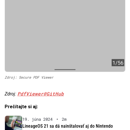
Zdroj: Secure PDF Viewer
PdfViewer@GitHub
Zdroj:
Prečítajte si aj:
19. júna 2024
•
2m
LineageOS 21 sa dá nainštalovať aj do Nintendo