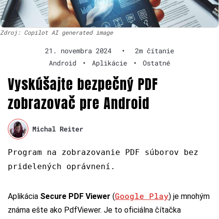
Zdroj: Copilot AI generated image
21. novembra 2024
•
2m čítanie
Android
•
Aplikácie
•
Ostatné
Vyskúšajte bezpečný PDF
zobrazovač pre Android
Michal Reiter
Program na zobrazovanie PDF súborov bez
pridelených oprávnení.
Google Play
Aplikácia
Secure PDF Viewer
(
) je mnohým
známa ešte ako PdfViewer. Je to oficiálna čítačka