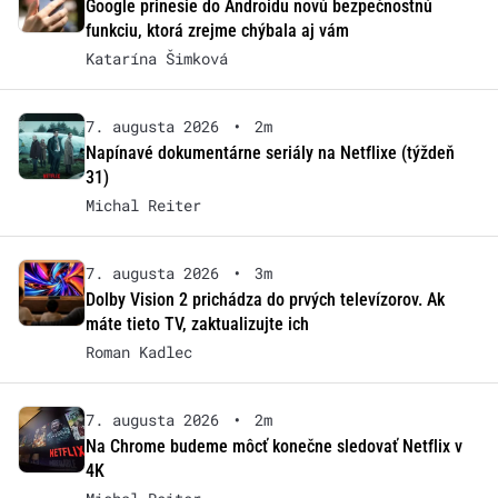
Google prinesie do Androidu novú bezpečnostnú
funkciu, ktorá zrejme chýbala aj vám
Katarína Šimková
7. augusta 2026
•
2m
Napínavé dokumentárne seriály na Netflixe (týždeň
31)
Michal Reiter
7. augusta 2026
•
3m
Dolby Vision 2 prichádza do prvých televízorov. Ak
máte tieto TV, zaktualizujte ich
Roman Kadlec
7. augusta 2026
•
2m
Na Chrome budeme môcť konečne sledovať Netflix v
4K