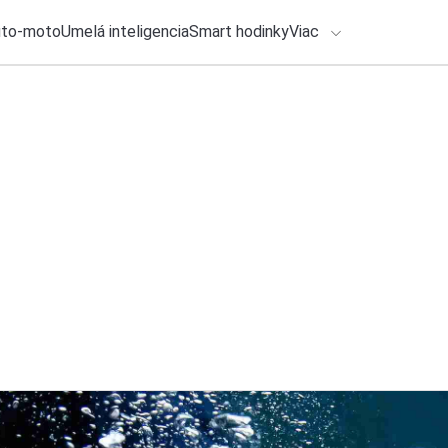
uto-moto
Umelá inteligencia
Smart hodinky
Viac
HLO BY VÁS ZAUJÍMAŤ
Recenzia
lačové správy
3. augusta 2026
•
7m
ADÁVANIA
Xiaomi Buds 6: Slúc
(RECENZIA)
Zadajte frázu pre vyhľadanie
Katarína Šimková