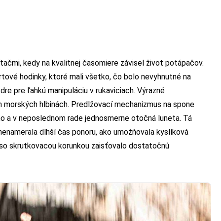
ačmi, kedy na kvalitnej časomiere závisel život potápačov.
tové hodinky, ktoré mali všetko, čo bolo nevyhnutné na
dre pre ľahkú manipuláciu v rukaviciach. Výrazné
ch morských hlbinách. Predlžovací mechanizmus na spone
 no a v neposlednom rade jednosmerne otočná luneta. Tá
enamerala dlhší čas ponoru, ako umožňovala kyslíková
 so skrutkovacou korunkou zaisťovalo dostatočnú