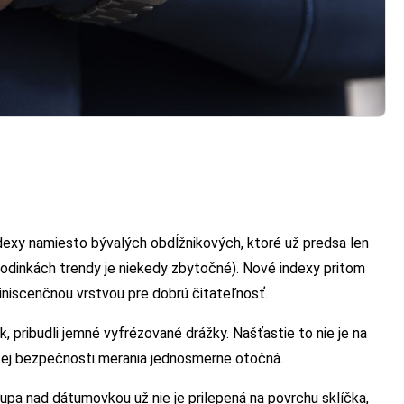
dexy namiesto bývalých obdĺžnikových, ktoré už predsa len
i hodinkách trendy je niekedy zbytočné). Nové indexy pritom
iniscenčnou vrstvou pre dobrú čitateľnosť.
, pribudli jemné vyfrézované drážky. Našťastie to nie je na
čšej bezpečnosti merania jednosmerne otočná.
Lupa nad dátumovkou už nie je prilepená na povrchu sklíčka,