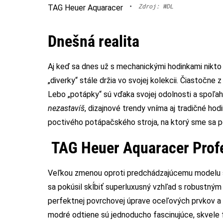
•
Zdroj: WDL
TAG Heuer Aquaracer
Dnešná realita
Aj keď sa dnes už s mechanickými hodinkami nikto n
„diverky“ stále držia vo svojej kolekcii. Čiastočne
Lebo „potápky“ sú vďaka svojej odolnosti a spoľa
nezastavíš
, dizajnové trendy vníma aj tradičné hod
poctivého potápačského stroja, na ktorý sme sa po
TAG Heuer Aquaracer Prof
Veľkou zmenou oproti predchádzajúcemu modelu s
sa pokúsil skĺbiť superluxusný vzhľad s robustný
perfektnej povrchovej úprave oceľových prvkov a
modré odtiene sú jednoducho fascinujúce, skvele 