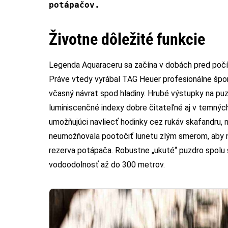
potápačov.
Životne dôležité funkcie
Legenda Aquaraceru sa začína v dobách pred počít
Práve vtedy vyrábal TAG Heuer profesionálne špor
včasný návrat spod hladiny. Hrubé výstupky na puz
luminiscenčné indexy dobre čitateľné aj v temný
umožňujúci navliecť hodinky cez rukáv skafandru,
neumožňovala pootočiť lunetu zlým smerom, aby n
rezerva potápača. Robustne „ukuté“ puzdro spolu
vodoodolnosť až do 300 metrov.