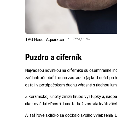
•
Zdroj: WDL
TAG Heuer Aquaracer
Puzdro a ciferník
Najväčšou novinkou na ciferníku sú osemhranné in
začínali pôsobiť trocha zastaralo (aj keď riešiť pr
ostali v potápačskom duchu výrazné s riadnou lum
Z keramickej lunety zmizli hrubé výstupky a, naopak
úkor ovládateľnosti. Luneta tiež zostala kvôli vä
Aj zafírové sklíčko sa dočkalo svojho vylepšenia. 