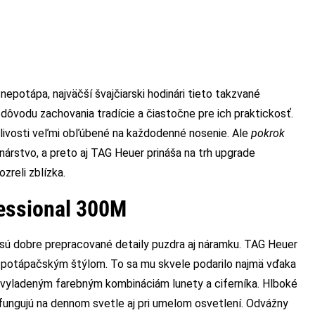
epotápa, najväčší švajčiarski hodinári tieto takzvané
 z dôvodu zachovania tradície a čiastočne pre ich praktickosť.
hlivosti veľmi obľúbené na každodenné nosenie. Ale
pokrok
inárstvo, a preto aj TAG Heuer prináša na trh upgrade
zreli zblízka.
essional 300M
ú dobre prepracované detaily puzdra aj náramku. TAG Heuer
m potápačským štýlom. To sa mu skvele podarilo najmä vďaka
 vyladeným farebným kombináciám lunety a ciferníka. Hlboké
fungujú na dennom svetle aj pri umelom osvetlení. Odvážny