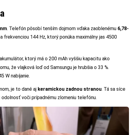
ia
 mm
. Telefón pôsobí tenším dojmom vďaka zaoblenému
6,78-
a frekvenciou 144 Hz, ktorý ponúka maximálny jas 4500
 akumulátor, ktorý má o 200 mAh vyššiu kapacitu ako
tomu, že vlajková loď od Samsungu je hrubšia o 33 %.
5 W nabíjanie.
om, je to dané aj
keramickou zadnou stranou
. Tá sa síce
 odolnosť voči prípadnému zlomeniu telefónu.