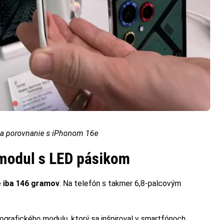
 a porovnanie s iPhonom 16e
 modul s LED pásikom
e
iba 146 gramov
. Na telefón s takmer 6,8-palcovým
grafického modulu, ktorý sa inšpiroval v smartfónoch