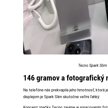
Tecno Spark Slim
146 gramov a fotografický
Na telefóne nás prekvapila jeho hmotnosť, ktorá j
displejom je Spark Slim skutočne veľmi ľahký.
Koncept značky Tecno zaujme aj spracovaním foto