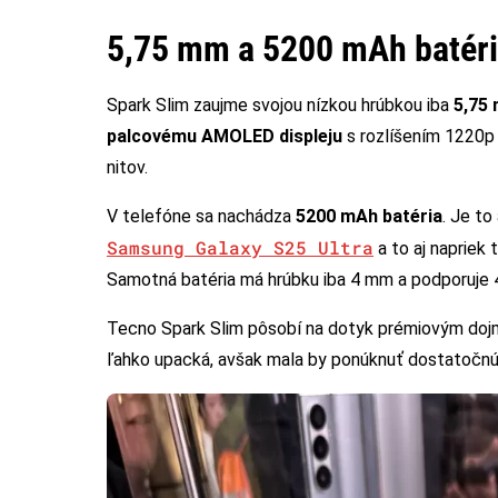
5,75 mm a 5200 mAh batér
Spark Slim zaujme svojou nízkou hrúbkou iba
5,75
palcovému AMOLED displeju
s rozlíšením 1220p 
nitov.
V telefóne sa nachádza
5200 mAh batéria
. Je to
Samsung Galaxy S25 Ultra
a to aj napriek 
Samotná batéria má hrúbku iba 4 mm a podporuje 4
Tecno Spark Slim pôsobí na dotyk prémiovým dojm
ľahko upacká, avšak mala by ponúknuť dostatočnú