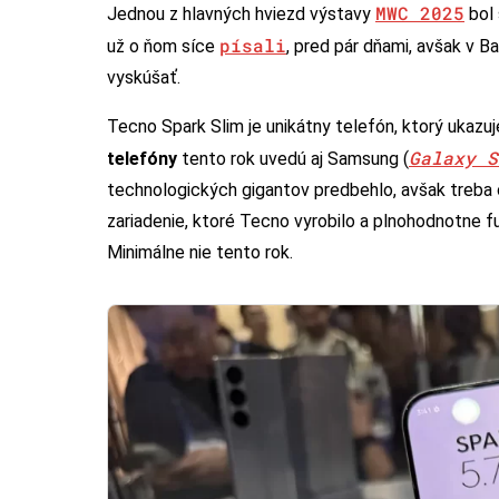
MWC 2025
Jednou z hlavných hviezd výstavy
bol
písali
už o ňom síce
, pred pár dňami, avšak v B
vyskúšať.
Tecno Spark Slim je unikátny telefón, ktorý ukazu
Galaxy S
telefóny
tento rok uvedú aj Samsung (
technologických gigantov predbehlo, avšak treba o
zariadenie, ktoré Tecno vyrobilo a plnohodnotne f
Minimálne nie tento rok.