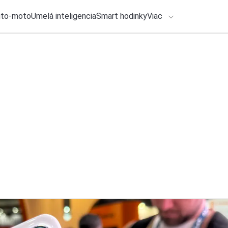
uto-moto
Umelá inteligencia
Smart hodinky
Viac
HLO BY VÁS ZAUJÍMAŤ
lačové správy
ADÁVANIA
25. júla 2026
•
1m
SÚŤAŽ: Vyhrajte ho
Zadajte frázu pre vyhľadanie
Redakcia TOUCHIT