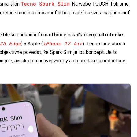
Tecno Spark Slim
 smartfón
. Na webe TOUCHIT.sk sme
arcelone sme mali možnosť si ho pozrieť naživo a na pár minúť
je blízku budúcnosť smartfónov, nakoľko svoje
ultratenké
25 Edge
iPhone 17 Air
) a Apple (
). Tecno síce oboch
bjektívne povedať, že Spark Slim je iba koncept. Je to
unguje, avšak do masovej výroby a do predaja sa nedostane.