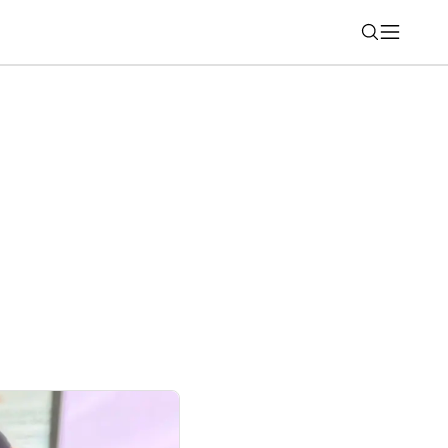
Nájsť
liaci strojček Xiaomi