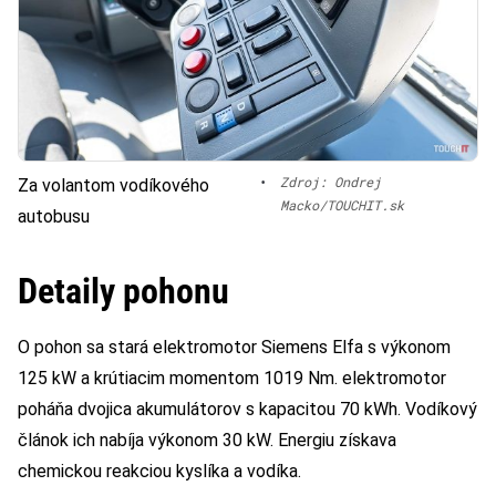
•
Zdroj: Ondrej
Za volantom vodíkového
Macko/TOUCHIT.sk
autobusu
Detaily pohonu
O pohon sa stará elektromotor Siemens Elfa s výkonom
125 kW a krútiacim momentom 1019 Nm. elektromotor
poháňa dvojica akumulátorov s kapacitou 70 kWh. Vodíkový
článok ich nabíja výkonom 30 kW. Energiu získava
chemickou reakciou kyslíka a vodíka.