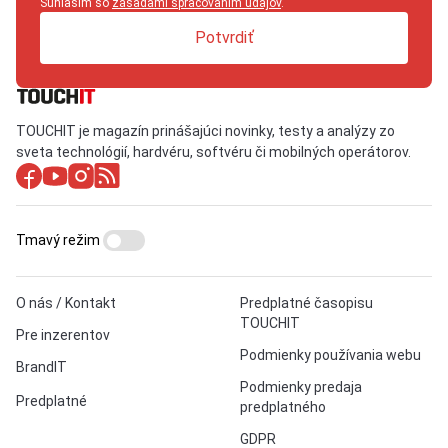
Súhlasím so
zásadami spracovaním údajov
.
Potvrdiť
TOUCHIT je magazín prinášajúci novinky, testy a analýzy zo
sveta technológií, hardvéru, softvéru či mobilných operátorov.
Tmavý režim
O nás / Kontakt
Predplatné časopisu
TOUCHIT
Pre inzerentov
Podmienky používania webu
BrandIT
Podmienky predaja
Predplatné
predplatného
GDPR