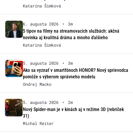
Katarína Šimková
6. augusta 2026
•
3m
5 tipov na filmy na streamovacích službách: akčná
novinka aj kvalitná dráma a mnoho ďalšieho
Katarína Šimková
5. augusta 2026
•
3m
Ako sa vyznať v smartfónoch HONOR? Nový sprievodca
pomôže s výberom správneho modelu
Ondrej Macko
5. augusta 2026
•
2m
Nový Spider-man je v kinách aj v režime 3D (rebríček
31)
Michal Reiter