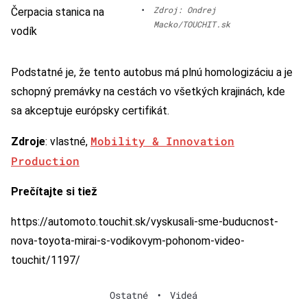
•
Zdroj: Ondrej
Čerpacia stanica na
Macko/TOUCHIT.sk
vodík
Podstatné je, že tento autobus má plnú homologizáciu a je
schopný premávky na cestách vo všetkých krajinách, kde
sa akceptuje európsky certifikát.
Mobility & Innovation
Zdroje
: vlastné,
Production
Prečítajte si tiež
https://automoto.touchit.sk/vyskusali-sme-buducnost-
nova-toyota-mirai-s-vodikovym-pohonom-video-
touchit/1197/
Ostatné
•
Videá