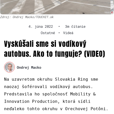
Zdroj: Ondrej Macko/TOUCHIT.sk
4. júna 2022
•
3m čítanie
Ostatné
•
Videá
Vyskúšali sme si vodíkový
autobus. Ako to funguje? (VIDEO)
Ondrej Macko
Na uzavretom okruhu Slovakia Ring sme
naozaj šoférovali vodíkový autobus.
Predstavila ho spoločnosť Mobility &
Innovation Production, ktorá sídli
neďaleko tohto okruhu v Orechovej Potôni.