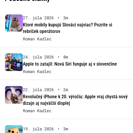
27. júla 2026
•
3m
Ktoré mobily kupujú Slováci najviac? Pozrite si
rebríček operátorov
Roman Kadlec
24. júla 2026
•
8m
Apple to zatajil: Nová Siri funguje aj v slovenčine
Roman Kadlec
22. júla 2026
•
2m
Revolučný iPhone k 20. výročiu: Apple vraj chystá nový
dizajn aj najväčší displej
Roman Kadlec
19. júla 2026
•
3m