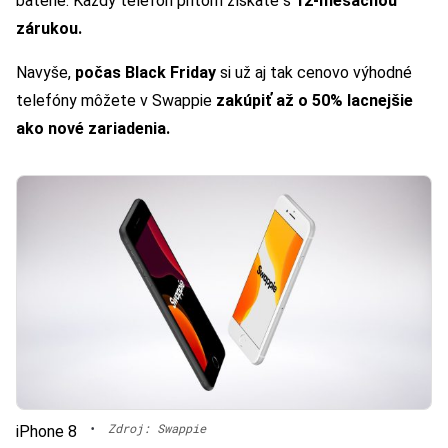
batérie. Každý telefón pritom získate s
12-mesačnou
zárukou.
Navyše,
počas Black Friday
si už aj tak cenovo výhodné
telefóny môžete v Swappie
zakúpiť až o 50% lacnejšie
ako nové zariadenia.
•
Zdroj: Swappie
iPhone 8