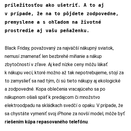
príležitosťou ako ušetriť. A to aj
v prípade, že na to pôjdete zodpovedne,
premyslene a s ohľadom na životné
prostredie aj vašu peňaženku.
Black Friday, považovaný za najväčší nákupný sviatok,
nemusí znamenať len bezbrehé míňanie a nákup
zbytočností v zľave. Aj keď nízke ceny môžu lákať
k nákupu vecí, ktoré možno až tak nepotrebujeme, stojí za
to zamyslieť sa nad tým, či sú tieto nákupy aj ekologické
a zodpovedné. Kopa oblečenia vracajúceho sa po
nákupnom ošiali späť k predajcom či množstvo
elektroodpadu na skládkach svedčí o opaku. V prípade, že
sa chystáte vymeniť svoj iPhone za novší model, môže byť
riešením kúpa repasovaného telefónu
.