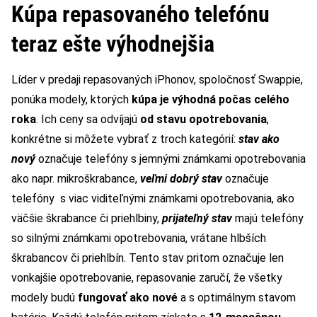
Kúpa repasovaného telefónu
teraz ešte výhodnejšia
Líder v predaji repasovaných iPhonov, spoločnosť Swappie,
ponúka modely, ktorých
kúpa je výhodná počas celého
roka
. Ich ceny sa odvíjajú
od stavu opotrebovania
,
konkrétne si môžete vybrať z troch kategórií:
stav ako
nový
označuje telefóny s jemnými známkami opotrebovania
ako napr. mikroškrabance,
veľmi dobrý stav
označuje
telefóny s viac viditeľnými známkami opotrebovania, ako
väčšie škrabance či priehlbiny,
prijateľný stav
majú telefóny
so silnými známkami opotrebovania, vrátane hlbších
škrabancov či priehlbín. Tento stav pritom označuje len
vonkajšie opotrebovanie, repasovanie zaručí, že všetky
modely budú
fungovať ako nové
a s optimálnym stavom