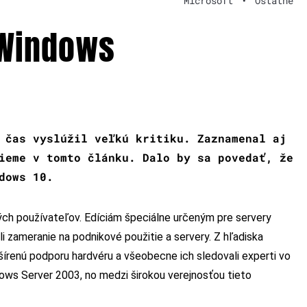
Microsoft
•
Ostatné
 Windows
 čas vyslúžil veľkú kritiku. Zaznamenal aj
ieme v tomto článku. Dalo by sa povedať, že
dows 10.
ých používateľov. Edíciám špeciálne určeným pre servery
i zameranie na podnikové použitie a servery. Z hľadiska
írenú podporu hardvéru a všeobecne ich sledovali experti vo
dows Server 2003, no medzi širokou verejnosťou tieto