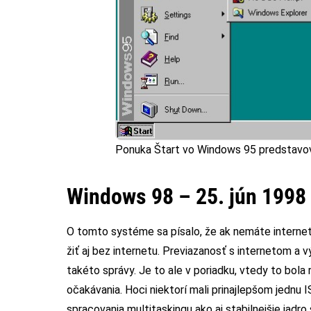
Ponuka Štart vo Windows 95 predstavov
Windows 98 – 25. jún 1998
O tomto systéme sa písalo, že ak nemáte internet, 
žiť aj bez internetu. Previazanosť s internetom a
takéto správy. Je to ale v poriadku, vtedy to bola
očakávania. Hoci niektorí mali prinajlepšom jednu 
spracovania multitaskingu ako aj stabilnejšie jadro