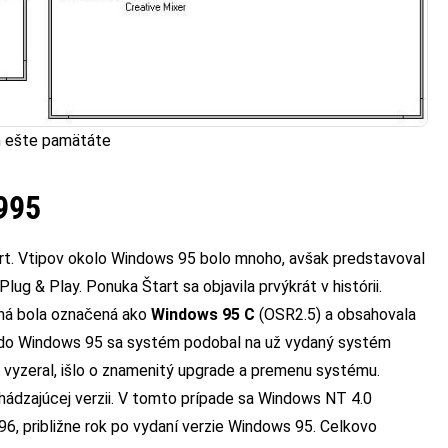
m ešte pamätáte
995
rt. Vtipov okolo Windows 95 bolo mnoho, avšak predstavoval
lug & Play. Ponuka Štart sa objavila prvýkrát v histórii.
dná bola označená ako
Windows 95 C
(OSR2.5) a obsahovala
 4 do Windows 95 sa systém podobal na už vydaný systém
 vyzeral, išlo o znamenitý upgrade a premenu systému.
chádzajúcej verzii. V tomto prípade sa Windows NT 4.0
96, približne rok po vydaní verzie Windows 95. Celkovo