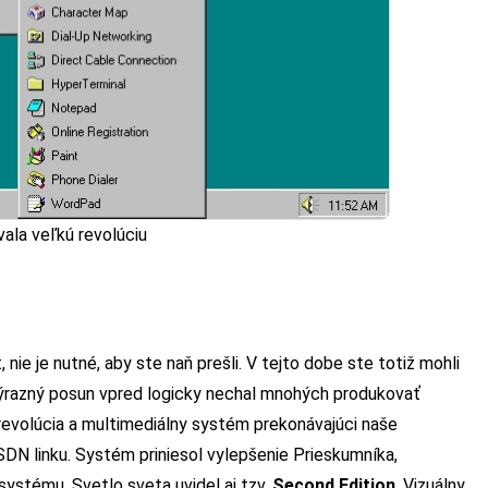
ala veľkú revolúciu
nie je nutné, aby ste naň prešli. V tejto dobe ste totiž mohli
 výrazný posun vpred logicky nechal mnohých produkovať
 revolúcia a multimediálny systém prekonávajúci naše
ISDN linku. Systém priniesol vylepšenie Prieskumníka,
 systému. Svetlo sveta uvidel aj tzv.
Second Edition
. Vizuálny