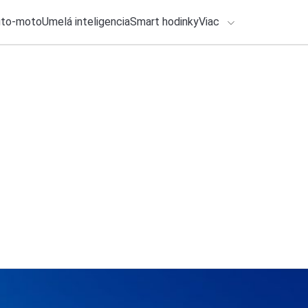
uto-moto
Umelá inteligencia
Smart hodinky
Viac
HLO BY VÁS ZAUJÍMAŤ
lačové správy
5. augusta 2026
•
3m
ADÁVANIA
Ako sa vyznať v s
pomôže s výberom
Zadajte frázu pre vyhľadanie
Samuel Hindy