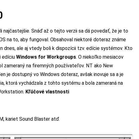
0
najčastejšie. Snáď až o tejto verzii sa dá povedať, že je to
S na to, aby fungoval. Obsahoval niektoré doteraz známe
 dnes, ale aj vtedy boli k dispozícii tzv. edície systémov. Kto
i edíciu
Windows for Workgroups
. O niekoľko mesiacov
bol zameraný na firemných používateľov. NT ako New
 je dostupný vo Windows doteraz, avšak inovuje sa a je
ia, ktorá vychádzala z tohto systému a bola zameraná na
Workstation.
Kľúčové vlastnosti
, kariet Sound Blaster atď.