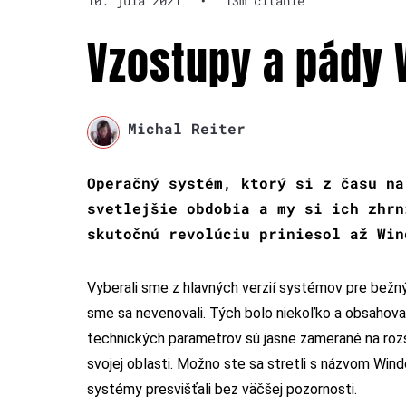
10. júla 2021
•
13m čítanie
Vzostupy a pády
Michal Reiter
Operačný systém, ktorý si z času na
svetlejšie obdobia a my si ich zhrn
skutočnú revolúciu priniesol až Win
Vyberali sme z hlavných verzií systémov pre bežn
sme sa nevenovali. Tých bolo niekoľko a obsahoval
technických parametrov sú jasne zamerané na rozš
svojej oblasti. Možno ste sa stretli s názvom Win
systémy presvišťali bez väčšej pozornosti.