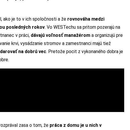
 ako je to v ich spoločnosti a že
rovnováha medzi
ou posledných rokov
. Vo WESTechu sa pritom pozerajú na
stnanec v práci,
dávajú voľnosť manažérom
a organizujú pre
ovanie krvi, vysádzanie stromov a zamestnanci majú tiež
h darovať na dobrú vec
. Pretože pocit z vykonaného dobra je
obre.
rozprával zasa o tom, že
práca z domu je u nich v