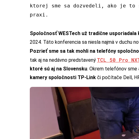
ktorej sme sa dozvedeli, ako je to 
praxi.
Spoločnosť WESTech už tradične usporiadala 
2024. Táto konferencia sa niesla najmä v duchu n
Pozrieť sme sa tak mohli na telefóny spoločn
TCL 50 Pro NX
tak aj na nedávno predstavený
ktoré sú aj na Slovensku
. Okrem telefónov sme a
kamery spoločnosti TP-Link
či počítače Dell, H