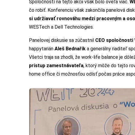
Spoločností na tejto akcii však bolo oveľa viac.
WE
čo robiť. Konferenciu však zakončila panelová dis
si udržiavať rovnováhu medzi pracovným a o
WESTech a Dell Technologies.
Panelovej diskusie sa zúčastnil
CEO spoločnosti
happytarián
Aleš Bednařík
a generálny riaditeľ s
Všetci traja sa zhodli, že work-life balance je dôle
prístup zamestnávateľa
, ktorý môže do tejto r
home office či možnosťou odísť počas práce aspoň