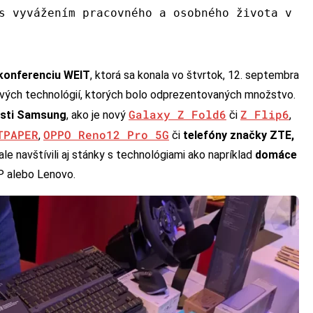
s vyvážením pracovného a osobného života v
konferenciu WEIT
, ktorá sa konala vo štvrtok, 12. septembra
ových technológií, ktorých bolo odprezentovaných množstvo.
Galaxy Z Fold6
Z Flip6
osti Samsung
, ako je nový
či
,
TPAPER
OPPO Reno12 Pro 5G
,
či
telefóny značky ZTE,
le navštívili aj stánky s technológiami ako napríklad
domáce
P alebo Lenovo.