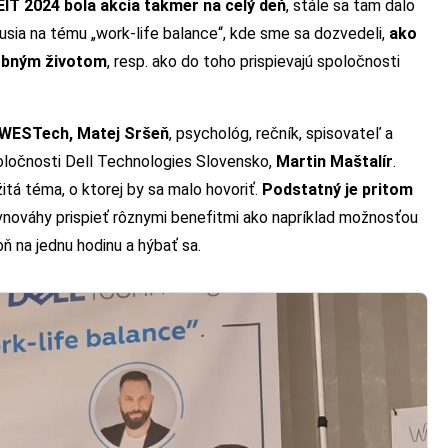
IT 2024 bola akcia takmer na celý deň
, stále sa tam dalo
kusia na tému „work-life balance“, kde sme sa dozvedeli,
ako
sobným životom
, resp. ako do toho prispievajú spoločnosti
 WESTech, Matej Sršeň
, psychológ, rečník, spisovateľ a
poločnosti Dell Technologies Slovensko,
Martin Maštalír
.
žitá téma, o ktorej by sa malo hovoriť.
Podstatný je pritom
ovnováhy prispieť rôznymi benefitmi ako napríklad možnosťou
 na jednu hodinu a hýbať sa.