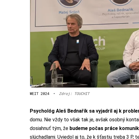
WEIT 2024
•
Zdroj: TOUCHIT
Psychológ Aleš Bednařík sa vyjadril aj k probl
domu. Nie vždy to však tak je, avšak osobný kontak
dosiahnuť tým, že
budeme počas práce komunik
slúchadlami. Uviedol aj to, že k šťastiu treba 3 P, 