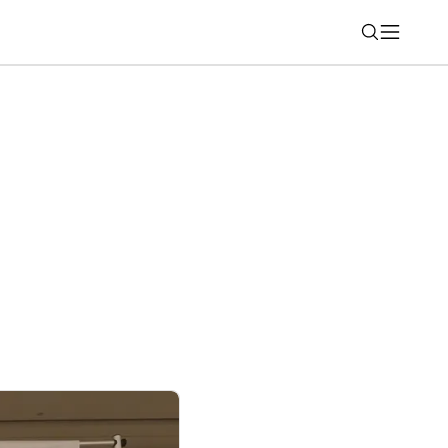
Nájsť
tickú kosačku