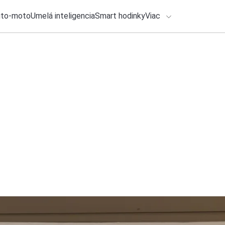
uto-moto
Umelá inteligencia
Smart hodinky
Viac
HLO BY VÁS ZAUJÍMAŤ
lačové správy
ADÁVANIA
6. augusta 2026
•
6m
Ako si vybrať robo
Zadajte frázu pre vyhľadanie
Roman Kadlec