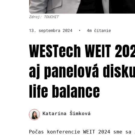
Zdroj: TOUCHIT
13. septembra 2024
•
4m čítanie
WESTech WEIT 202
aj panelová disk
life balance
Katarína Šimková
Počas konferencie WEIT 2024 sme sa 