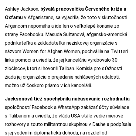
Ashley Jackson,
bývalá pracovníčka Červeného kríža a
Oxfamu
v Afganistane, sa vyjadrila, že toto v skutočnosti
Afgancom nepomáha a ide len o veľkolepé konanie zo
strany Facebooku. Masuda Sultanová, afgansko-americká
podnikateľka a zakladateľka neziskovej organizácie s
názvom Women for Afghan Women, pochválila na Twitteri
linku pomoci a uviedla, že jej kanceláriu vyrabovalo 30
zločincov, ktorí si hovorili Taliban. Komisia pre sťažnosti
žiada jej organizáciu o prejedanie nahlásených udalostí,
možno už čoskoro priamo v ich kancelárii.
Jacksonová tiež spochybnila načasovanie rozhodnutia
spoločností Facebook a WhatsApp zakázať účty súvisiace
s Talibanom a uviedla, že vláda USA stále vedie mierové
rozhovory s touto militantnou skupinou v Dauhe a podpísala
s jej vedením diplomatickú dohodu, na rozdiel od