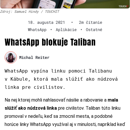
Zdroj: Samuel Hindy / TOUCHIT
18. augusta 2021
•
2m čítanie
WhatsApp
•
Aplikácie
•
Ostatné
WhatsApp blokuje Taliban
Michal Reiter
WhatsApp vypína linku pomoci Talibanu
v Kábule, ktorá mala slúžiť ako núdzová
linka pre civilistov.
Na nej ktorej mohli nahlasovať násilie a rabovanie a
mala
slúžiť ako núdzová linka
pre civilistov. Taliban túto linku
promoval v nedeľu, keď sa zmocnil mesta, a podobné
horúce linky WhatsApp využíval aj v minulosti, napríklad keď