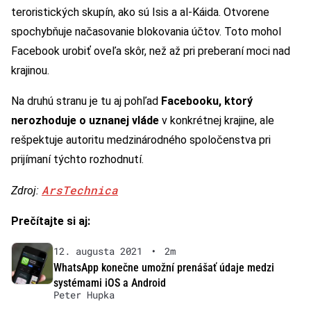
teroristických skupín, ako sú Isis a al-Káida. Otvorene
spochybňuje načasovanie blokovania účtov. Toto mohol
Facebook urobiť oveľa skôr, než až pri preberaní moci nad
krajinou.
Na druhú stranu je tu aj pohľad
Facebooku, ktorý
nerozhoduje
o uznanej vláde
v konkrétnej krajine, ale
rešpektuje autoritu medzinárodného spoločenstva pri
prijímaní týchto rozhodnutí.
ArsTechnica
Zdroj:
Prečítajte si aj:
12. augusta 2021
•
2m
WhatsApp konečne umožní prenášať údaje medzi
systémami iOS a Android
Peter Hupka