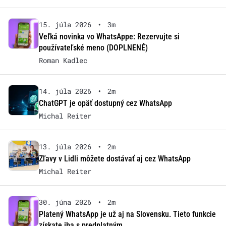
15. júla 2026
•
3m
Veľká novinka vo WhatsAppe: Rezervujte si
používateľské meno (DOPLNENÉ)
Roman Kadlec
14. júla 2026
•
2m
ChatGPT je opäť dostupný cez WhatsApp
Michal Reiter
13. júla 2026
•
2m
Zľavy v Lidli môžete dostávať aj cez WhatsApp
Michal Reiter
30. júna 2026
•
2m
Platený WhatsApp je už aj na Slovensku. Tieto funkcie
získate iba s predplatným