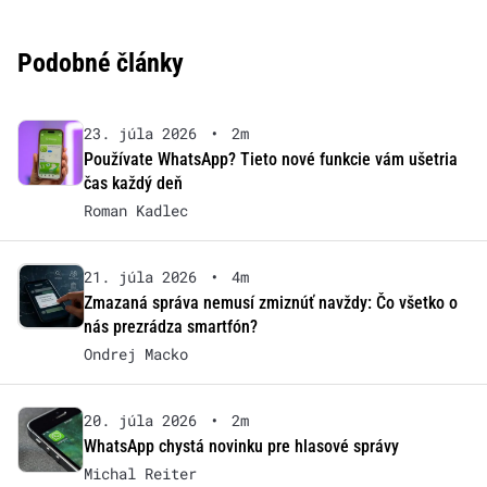
Podobné články
23. júla 2026
•
2m
Používate WhatsApp? Tieto nové funkcie vám ušetria
čas každý deň
Roman Kadlec
21. júla 2026
•
4m
Zmazaná správa nemusí zmiznúť navždy: Čo všetko o
nás prezrádza smartfón?
Ondrej Macko
20. júla 2026
•
2m
WhatsApp chystá novinku pre hlasové správy
Michal Reiter