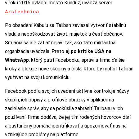
v roku 2016 ovládol mesto Kundúz, uvádza server
ArsTechnica
.
Po obsadení Kábulu sa Taliban zaviazal vytvoriť stabilnú
vládu a nepoškodzovať život, majetok a česť občanov.
Situácia sa ale zatiaľ nejaví tak, ako táto militantná
organizácia uvádzala. Preto
aj po kritike USA na
WhatsApp
, ktorý patrí Facebooku, spravila firma ďalšie
kroky a blokuje nové skupiny a čísla, ktoré by mohol Taliban
využívať na svoju komunikáciu.
Facebook podľa svojich uvedení aktívne kontroluje názvy
skupín, ich popisy a profilové obrázky v aplikácii na
zasielanie správ, aby sa pokúsila zabrániť Talibanu v ich
používaní. Firma dodáva, že jej tím rodených hovorcov dárí
a paštúnčiny pomáha identifikovať a upozorňovať nás na
vznikajúce problémy na platforme.