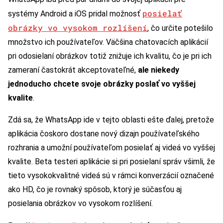
posielať
systémy Android a iOS pridal možnosť
obrázky vo vysokom rozlíšení
, čo určite potešilo
množstvo ich používateľov. Väčšina chatovacích aplikácií
pri odosielaní obrázkov totiž znižuje ich kvalitu, čo je pri ich
zameraní častokrát akceptovateľné,
ale niekedy
jednoducho chcete svoje obrázky poslať vo vyššej
kvalite
.
Zdá sa, že WhatsApp ide v tejto oblasti ešte ďalej, pretože
aplikácia čoskoro dostane nový dizajn používateľského
rozhrania a umožní používateľom posielať aj videá vo vyššej
kvalite. Beta testeri aplikácie si pri posielaní správ všimli, že
tieto vysokokvalitné videá sú v rámci konverzácií označené
ako HD, čo je rovnaký spôsob, ktorý je súčasťou aj
posielania obrázkov vo vysokom rozlíšení.