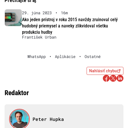
Prečítajte si aj
:
29. júna 2023
•
16m
Ako jeden prístroj v roku 2015 navždy zruinoval celý
hudobný priemysel a naveky zlikvidoval všetku
produkciu hudby
František Urban
WhatsApp
•
Aplikácie
•
Ostatné
Nahlásiť chybu
Redaktor
Peter Hupka