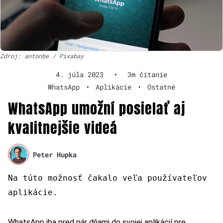
Zdroj: antonbe / Pixabay
4. júla 2023
•
3m čítanie
WhatsApp
•
Aplikácie
•
Ostatné
WhatsApp umožní posielať aj
kvalitnejšie videá
Peter Hupka
Na túto možnosť čakalo veľa používateľov
aplikácie.
WhatsApp iba pred pár dňami do svojej aplikácií pre