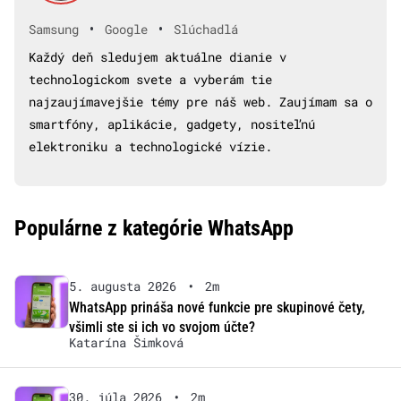
•
•
Samsung
Google
Slúchadlá
Každý deň sledujem aktuálne dianie v
technologickom svete a vyberám tie
najzaujímavejšie témy pre náš web. Zaujímam sa o
smartfóny, aplikácie, gadgety, nositeľnú
elektroniku a technologické vízie.
Populárne z kategórie WhatsApp
5. augusta 2026
•
2m
WhatsApp prináša nové funkcie pre skupinové čety,
všimli ste si ich vo svojom účte?
Katarína Šimková
30. júla 2026
•
2m