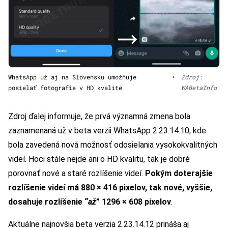
WhatsApp už aj na Slovensku umožňuje
•
Zdroj:
posielať fotografie v HD kvalite
WABetaInfo
Zdroj ďalej informuje, že prvá významná zmena bola
zaznamenaná už v beta verzii WhatsApp 2.23.14.10, kde
bola zavedená nová možnosť odosielania vysokokvalitných
videí. Hoci stále nejde ani o HD kvalitu, tak je dobré
porovnať nové a staré rozlíšenie videí.
Pokým doterajšie
rozlíšenie videí má 880 × 416 pixelov, tak nové, vyššie,
dosahuje rozlíšenie “
až
” 1296 × 608 pixelov
.
Aktuálne najnovšia beta verzia 2.23.14.12 prináša aj