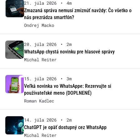
21. júla 2026
•
4m
Zmazaná správa nemusí zmiznúť navždy: Čo všetko o
nás prezrádza smartfón?
Ondrej Macko
20. júla 2026
•
2m
WhatsApp chystá novinku pre hlasové správy
Michal Reiter
15. júla 2026
•
3m
Veľká novinka vo WhatsAppe: Rezervujte si
používateľské meno (DOPLNENÉ)
Roman Kadlec
14. júla 2026
•
2m
ChatGPT je opäť dostupný cez WhatsApp
Michal Reiter