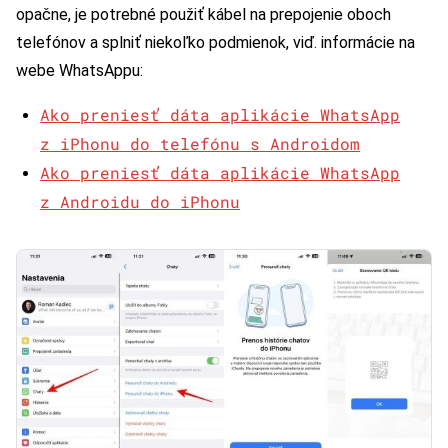
opačne, je potrebné použiť kábel na prepojenie oboch
telefónov a splniť niekoľko podmienok, viď. informácie na
webe WhatsAppu:
Ako preniesť dáta aplikácie WhatsApp
z iPhonu do telefónu s Androidom
Ako preniesť dáta aplikácie WhatsApp
z Androidu do iPhonu