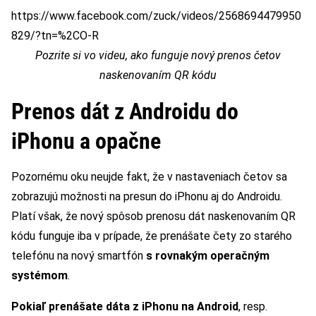
https://www.facebook.com/zuck/videos/2568694479950
829/?tn=%2CO-R
Pozrite si vo videu, ako funguje nový prenos četov
naskenovaním QR kódu
Prenos dát z Androidu do
iPhonu a opačne
Pozornému oku neujde fakt, že v nastaveniach četov sa
zobrazujú možnosti na presun do iPhonu aj do Androidu.
Platí však, že nový spôsob prenosu dát naskenovaním QR
kódu funguje iba v prípade, že prenášate čety zo starého
telefónu na nový smartfón
s rovnakým operačným
systémom
.
Pokiaľ prenášate dáta z iPhonu na Android
, resp.