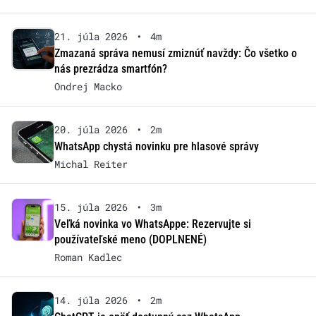
21. júla 2026
•
4m
Zmazaná správa nemusí zmiznúť navždy: Čo všetko o
nás prezrádza smartfón?
Ondrej Macko
20. júla 2026
•
2m
WhatsApp chystá novinku pre hlasové správy
Michal Reiter
15. júla 2026
•
3m
Veľká novinka vo WhatsAppe: Rezervujte si
používateľské meno (DOPLNENÉ)
Roman Kadlec
14. júla 2026
•
2m