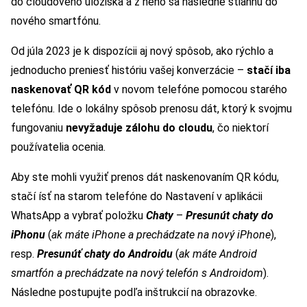
do cloudového úložiska a z neho sa následne stiahnu do
nového smartfónu.
Od júla 2023 je k dispozícii aj nový spôsob, ako rýchlo a
jednoducho preniesť históriu vašej konverzácie –
stačí iba
naskenovať QR kód
v novom telefóne pomocou starého
telefónu. Ide o lokálny spôsob prenosu dát, ktorý k svojmu
fungovaniu
nevyžaduje zálohu do cloudu
, čo niektorí
používatelia ocenia.
Aby ste mohli využiť prenos dát naskenovaním QR kódu,
stačí ísť na starom telefóne do Nastavení v aplikácii
WhatsApp a vybrať položku
Chaty
–
Presunút chaty do
iPhonu
(
ak máte iPhone a prechádzate na nový iPhone
),
resp.
Presunúť chaty do Androidu
(
ak máte Android
smartfón a prechádzate na nový telefón s Androidom
).
Následne postupujte podľa inštrukcií na obrazovke.