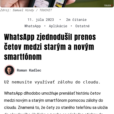
Zdroj: Samuel Hindy / TOUCHIT
11. júla 2023
•
2m čítanie
WhatsApp
•
Aplikácie
•
Ostatné
WhatsApp zjednodušil prenos
četov medzi starým a novým
smartfónom
Roman Kadlec
Už nemusíte využívať zálohu do cloudu.
WhatsApp dlhodobo umožňuje prenášať históriu četov
medzi novým a starým smartfónom pomocou zálohy do
cloudu. Znamená to, že čety zo starého telefónu sa uložia