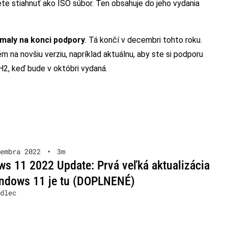
ete stiahnuť ako ISO súbor. Ten obsahuje do jeho vydania
maly na konci podpory
. Tá končí v decembri tohto roku.
ém na novšiu verziu, napríklad aktuálnu, aby ste si podporu
2H2, keď bude v októbri vydaná.
embra 2022
•
3m
s 11 2022 Update: Prvá veľká aktualizácia
ndows 11 je tu (DOPLNENÉ)
dlec