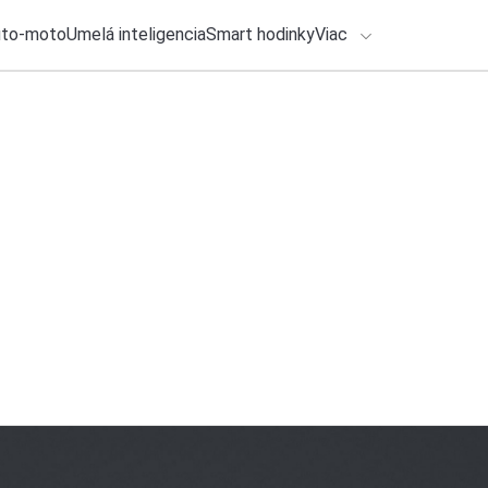
uto-moto
Umelá inteligencia
Smart hodinky
Viac
HLO BY VÁS ZAUJÍMAŤ
lačové správy
24. júla 2026
•
2m
ADÁVANIA
Copilot príde o ďal
Michal Reiter
Zadajte frázu pre vyhľadanie