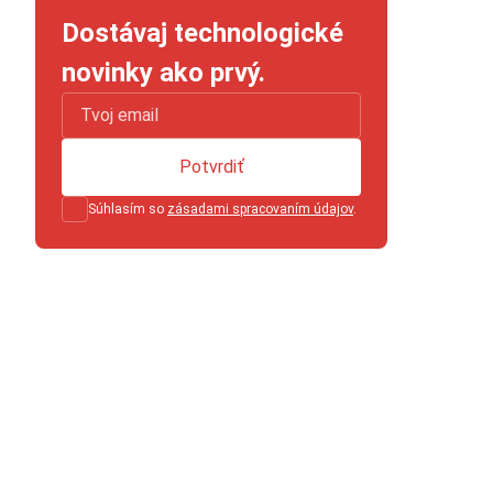
Dostávaj technologické
novinky ako prvý.
Potvrdiť
Súhlasím so
zásadami spracovaním údajov
.