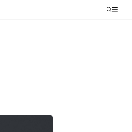
Nájsť
šiu funkciu, už o necelý mesiac