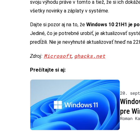
svoju výhodu práve v tomto a tiež, že si ich dokáž
všetky novinky a záplaty v systéme.
Dajte si pozor aj na to, že
Windows 10 21H1 je po
Jediné, čo je potrebné urobiť, je aktualizovať syst
predĺžili. Nie je nevyhnuté aktualizovať hneď na 2
Microsoft
ghacks.net
Zdroj:
,
Prečítajte si aj:
20. sept
Window
pre Wi
Roman Ka