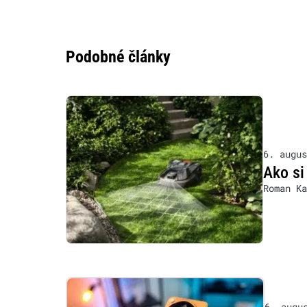
Podobné články
6. augus
Ako si
Roman Ka
6. augu