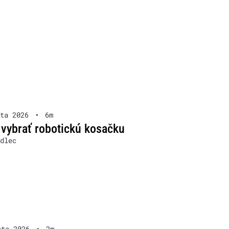
ta 2026
•
6m
 vybrať robotickú kosačku
dlec
sta 2026
•
2m