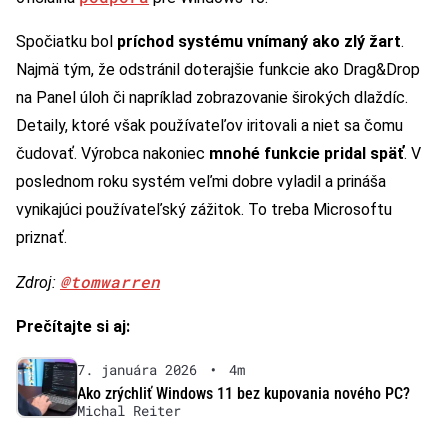
Spočiatku bol
príchod systému vnímaný ako zlý žart
.
Najmä tým, že odstránil doterajšie funkcie ako Drag&Drop
na Panel úloh či napríklad zobrazovanie širokých dlaždíc.
Detaily, ktoré však používateľov iritovali a niet sa čomu
čudovať. Výrobca nakoniec
mnohé funkcie pridal späť
. V
poslednom roku systém veľmi dobre vyladil a prináša
vynikajúci používateľský zážitok. To treba Microsoftu
priznať.
@tomwarren
Zdroj:
Prečítajte si aj:
7. januára 2026
•
4m
Ako zrýchliť Windows 11 bez kupovania nového PC?
Michal Reiter