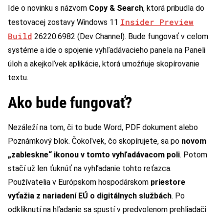
Ide o novinku s názvom
Copy & Search
, ktorá pribudla do
Insider Preview
testovacej zostavy Windows 11
Build
26220.6982 (Dev Channel). Bude fungovať v celom
systéme a ide o spojenie vyhľadávacieho panela na Paneli
úloh a akejkoľvek aplikácie, ktorá umožňuje skopírovanie
textu.
Ako bude fungovať?
Nezáleží na tom, či to bude Word, PDF dokument alebo
Poznámkový blok. Čokoľvek, čo skopírujete, sa po
novom
„zableskne“ ikonou v tomto vyhľadávacom poli
. Potom
stačí už len ťuknúť na vyhľadanie tohto reťazca.
Používatelia v Európskom hospodárskom
priestore
vyťažia z nariadení EÚ o digitálnych službách
. Po
odkliknutí na hľadanie sa spustí v predvolenom prehliadači