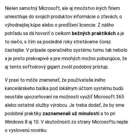
Nielen samotný Microsoft, ale aj množstvo iných firiem
umiestňuje do svojich produktov informácie o zľavách, o
výhodnejšej kúpe alebo o predĺžení licencie. Z nášho
pohľadu sa dá hovoriť o celkom
bežných praktikách
a je
to niečo, s čím sa posledné roky stretávame čoraz
častejšie. V prípade operačného systému tomu tak nebolo
a je preto prekvapivé a pre mnohých možno poburujúce, že
aj tento softvérový gigant zvolil podobný prístup.
V praxi to môže znamenať, že používatelia iného
kancelárskeho balíka pod lokálnym účtom systému budú
neustále upozorňovaní na možnosti využiť Microsoft 365
alebo ostatné služby výrobcu. Je treba dodať, že by sme
podobné praktiky
zaznamenali už minulosti
a to pri
Windows 8 aj 10. V skutočnosti zo strany Microsoftu nejde
o vyslovenú novinku.