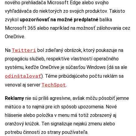
nového prehliadača Microsoft Edge alebo svojho
vyhľadávača do niektorých zo svojich produktov. Takisto
zvykol
upozorňovať na možné predplatné
balíka
Microsoft 365 alebo napríklad na možnosť zálohovania cez
OneDrive.
Twitteri
Na
bol zdieľaný obrázok, ktorý poukazuje na
propagáciu služieb, respektíve vlastností operačného
systému, keďže OneDrive je súčasťou Windows (dá sa ale
odinštalovať
). Téme pribúdajúceho počtu reklám sa
TechSpot
venoval aj server
.
Reklamy
nie sú príliš agresívne, avšak môžu pôsobiť jemne
mätúco a to najmä pre ich spôsob upozornenia. Nové
hlásenie alebo položka v menu má totiž zobrazený aj
oranžový krúžok. Ten signalizuje nejakú zmenu alebo
potrebu činnosti zo strany používateľa.