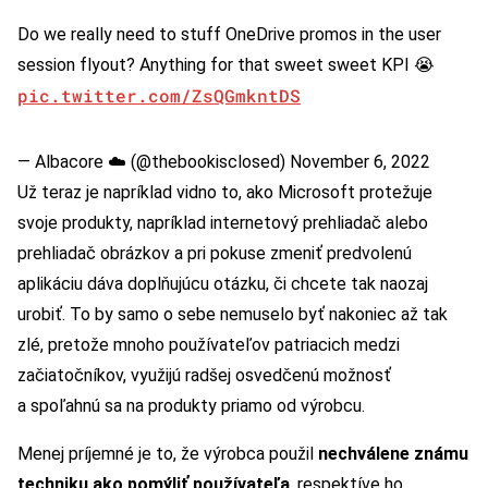
Do we really need to stuff OneDrive promos in the user
session flyout? Anything for that sweet sweet KPI 😭
pic.twitter.com/ZsQGmkntDS
— Albacore ☁️ (@thebookisclosed)
November 6, 2022
Už teraz je napríklad vidno to, ako Microsoft protežuje
svoje produkty, napríklad internetový prehliadač alebo
prehliadač obrázkov a pri pokuse zmeniť predvolenú
aplikáciu dáva doplňujúcu otázku, či chcete tak naozaj
urobiť. To by samo o sebe nemuselo byť nakoniec až tak
zlé, pretože mnoho používateľov patriacich medzi
začiatočníkov, využijú radšej osvedčenú možnosť
a spoľahnú sa na produkty priamo od výrobcu.
Menej príjemné je to, že výrobca použil
nechválene známu
techniku ako pomýliť používateľa
, respektíve ho