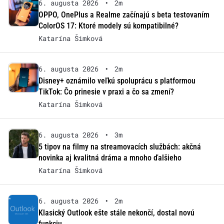
6. augusta 2026
•
2m
OPPO, OnePlus a Realme začínajú s beta testovaním
ColorOS 17: Ktoré modely sú kompatibilné?
Katarína Šimková
6. augusta 2026
•
2m
Disney+ oznámilo veľkú spoluprácu s platformou
TikTok: Čo prinesie v praxi a čo sa zmení?
Katarína Šimková
6. augusta 2026
•
3m
5 tipov na filmy na streamovacích službách: akčná
novinka aj kvalitná dráma a mnoho ďalšieho
Katarína Šimková
6. augusta 2026
•
2m
Klasický Outlook ešte stále nekončí, dostal novú
funkciu