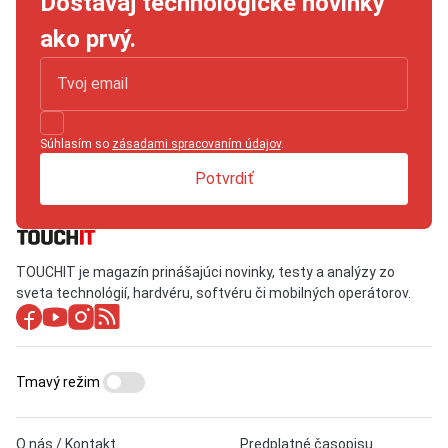
Dostávaj technologické novinky
ako prvý.
Súhlasím so
zásadami spracovaním údajov
.
Potvrdiť
TOUCHIT je magazín prinášajúci novinky, testy a analýzy zo
sveta technológií, hardvéru, softvéru či mobilných operátorov.
Tmavý režim
O nás / Kontakt
Predplatné časopisu