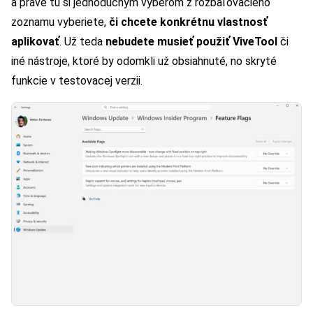
a práve tu si jednoduchým výberom z rozbaľovacieho
zoznamu vyberiete,
či chcete konkrétnu vlastnosť
aplikovať
. Už teda
nebudete musieť použiť ViveTool
či
iné nástroje, ktoré by odomkli už obsiahnuté, no skryté
funkcie v testovacej verzii.