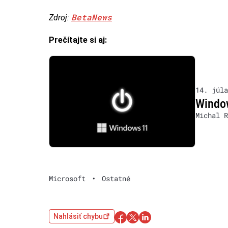
BetaNews
Zdroj:
Prečítajte si aj:
14. júla
Window
Michal R
Microsoft
•
Ostatné
Nahlásiť chybu