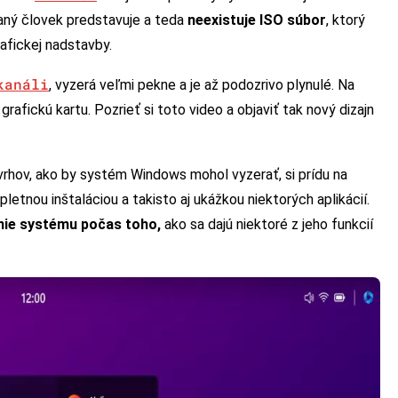
daný človek predstavuje a teda
neexistuje ISO súbor
, ktorý
afickej nadstavby.
kanáli
, vyzerá veľmi pekne a je až podozrivo plynulé. Na
rafickú kartu. Pozrieť si toto video a objaviť tak nový dizajn
vrhov, ako by systém Windows mohol vyzerať, si prídu na
etnou inštaláciou a takisto aj ukážkou niektorých aplikácií.
nie systému počas toho,
ako sa dajú niektoré z jeho funkcií