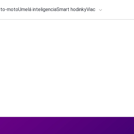
uto-moto
Umelá inteligencia
Smart hodinky
Viac
HLO BY VÁS ZAUJÍMAŤ
lačové správy
25. júla 2026
•
2m
Máte telefón Realm
ADÁVANIA
na nový systém
Zadajte frázu pre vyhľadanie
Katarína Šimková