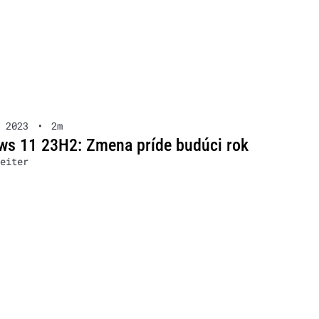
 2023
•
2m
s 11 23H2: Zmena príde budúci rok
eiter