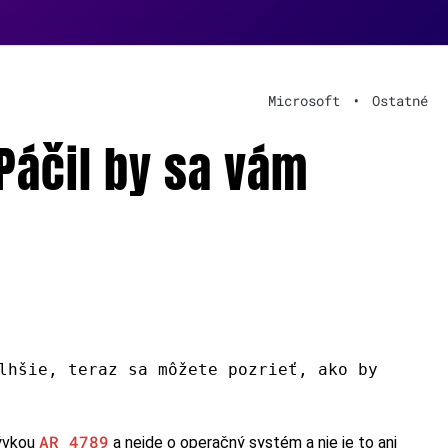
Microsoft
•
Ostatné
Páčil by sa vám
lhšie, teraz sa môžete pozrieť, ako by
AR 4789
zývkou
a nejde o operačný systém a nie je to ani