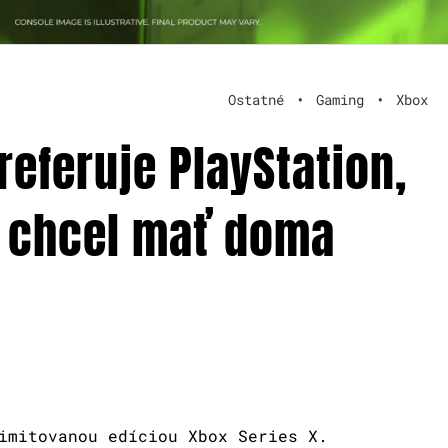
Ostatné
•
Gaming
•
Xbox
eferuje PlayStation,
y chcel mať doma
imitovanou edíciou Xbox Series X.