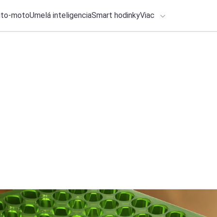
uto-moto
Umelá inteligencia
Smart hodinky
Viac
HLO BY VÁS ZAUJÍMAŤ
lačové správy
5. augusta 2026
•
5m
ADÁVANIA
14× Užitočné apliká
Michal Reiter
Zadajte frázu pre vyhľadanie