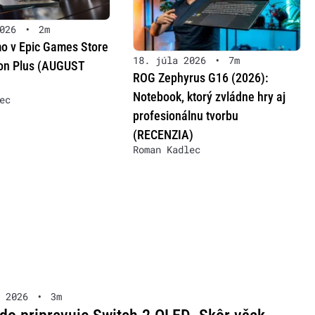
026
•
2m
o v Epic Games Store
18. júla 2026
•
7m
ion Plus (AUGUST
ROG Zephyrus G16 (2026):
Notebook, ktorý zvládne hry aj
ec
profesionálnu tvorbu
(RECENZIA)
Roman Kadlec
 2026
•
3m