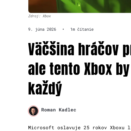
Zdroj: Xbox
9. júna 2026
•
1m čítanie
Väčšina hráčov pr
ale tento Xbox b
každý
Roman Kadlec
Microsoft oslavuje 25 rokov Xboxu l