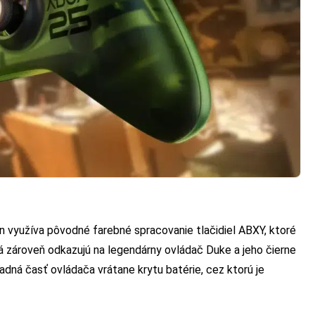
Ten využíva pôvodné farebné spracovanie tlačidiel ABXY, ktoré
lá zároveň odkazujú na legendárny ovládač Duke a jeho čierne
zadná časť ovládača vrátane krytu batérie, cez ktorú je