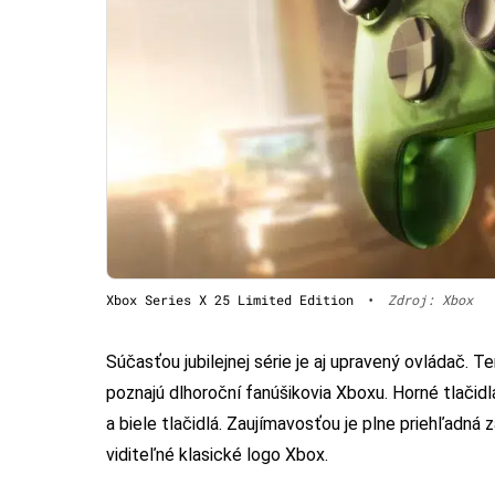
Xbox Series X 25 Limited Edition
•
Zdroj: Xbox
Súčasťou jubilejnej série je aj upravený ovládač. 
poznajú dlhoroční fanúšikovia Xboxu. Horné tlačid
a biele tlačidlá. Zaujímavosťou je plne priehľadná 
viditeľné klasické logo Xbox.