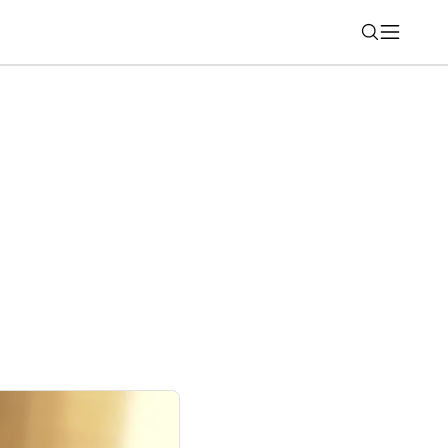
Nájsť
cie na turistiku a výlety