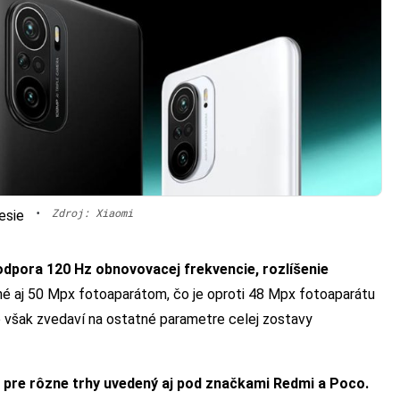
•
Zdroj: Xiaomi
esie
podpora 120 Hz obnovovacej frekvencie, rozlíšenie
né aj 50 Mpx fotoaparátom, čo je oproti 48 Mpx fotoaparátu
e však zvedaví na ostatné parametre celej zostavy
e pre rôzne trhy uvedený aj pod značkami Redmi a Poco.