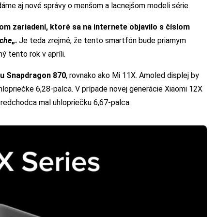
edáme aj nové správy o menšom a lacnejšom modeli série.
m zariadení, ktoré sa na internete objavilo s číslom
che
„.
Je teda zrejmé, že tento smartfón bude priamym
 tento rok v apríli.
ou Snapdragon 870
, rovnako ako Mi 11X. Amoled displej by
opriečke 6,28-palca. V prípade novej generácie Xiaomi 12X
predchodca mal uhlopriečku 6,67-palca.