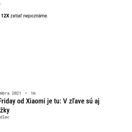
.
i 12X
zatiaľ nepoznáme.
mbra 2021
•
1m
Friday od Xiaomi je tu: V zľave sú aj
žky
dlec