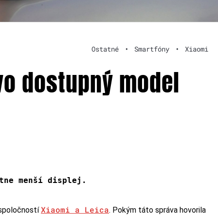
Ostatné
•
Smartfóny
•
Xiaomi
vo dostupný model
atne menší
displej
.
Xiaomi a Leica
 spoločností
. Pokým táto správa hovorila