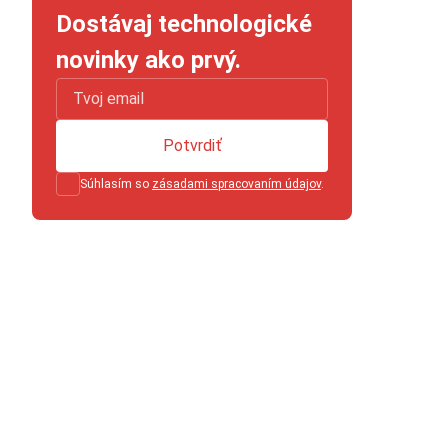
Dostávaj technologické
novinky ako prvý.
Potvrdiť
Súhlasím so
zásadami spracovaním údajov
.