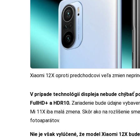
Xiaomi 12X oproti predchodcovi veľa zmien neprin
V prípade technológií displeja nebude chýbať 
FullHD+ a HDR10.
Zariadenie bude údajne vybave
Mi 11X iba malá zmena. Skôr ako na rozlíšenie sm
fotoaparátov.
Nie je však vylúčené, že model Xiaomi 12X bud