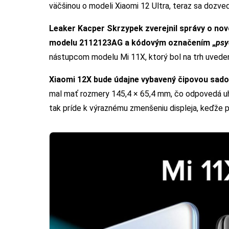
väčšinou o modeli Xiaomi 12 Ultra, teraz sa dozv
Leaker Kacper Skrzypek zverejnil správy o novo
modelu 2112123AG a kódovým označením „
psy
nástupcom modelu Mi 11X, ktorý bol na trh uvedený
Xiaomi 12X bude údajne vybavený čipovou sad
mal mať rozmery 145,4 × 65,4 mm, čo odpovedá uhl
tak príde k výraznému zmenšeniu displeja, keďže 