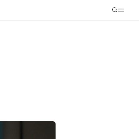
Nájsť
šia slabinu otvoreného dizajnu. Prekvapia