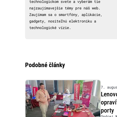
technologickom svete a vyberám tie
najzaujímavejšie témy pre náš web.
Zaujímam sa o smartfóny, aplikácie,
gadgety, nositeľnú elektroniku a
technologické vízie.
Podobné články
7. augu
Lenovo
opraví
porty
Ondrej 