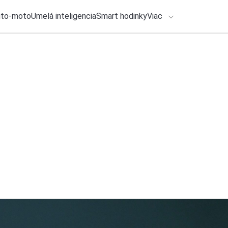
uto-moto
Umelá inteligencia
Smart hodinky
Viac
HLO BY VÁS ZAUJÍMAŤ
lačové správy
5. augusta 2026
•
3m
Tieto slúchadlá rie
ADÁVANIA
aj cenou
Zadajte frázu pre vyhľadanie
Roman Kadlec