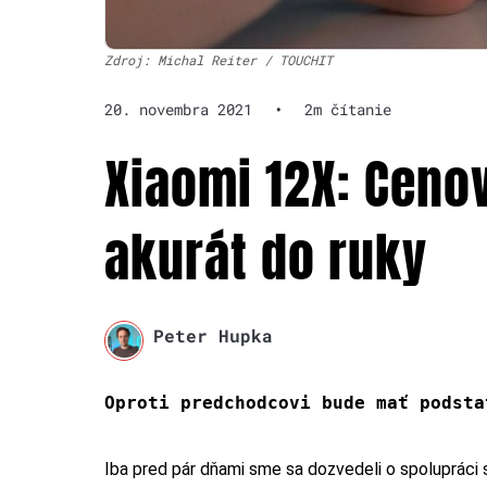
Zdroj: Michal Reiter / TOUCHIT
20. novembra 2021
•
2m čítanie
Xiaomi 12X: Ceno
akurát do ruky
Peter Hupka
Oproti predchodcovi bude mať podst
Iba pred pár dňami sme sa dozvedeli o spolupráci