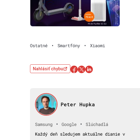
Ostatné
•
Smartfóny
•
Xiaomi
Nahlásiť chybu
Peter Hupka
•
•
Samsung
Google
Slúchadlá
Každý deň sledujem aktuálne dianie v