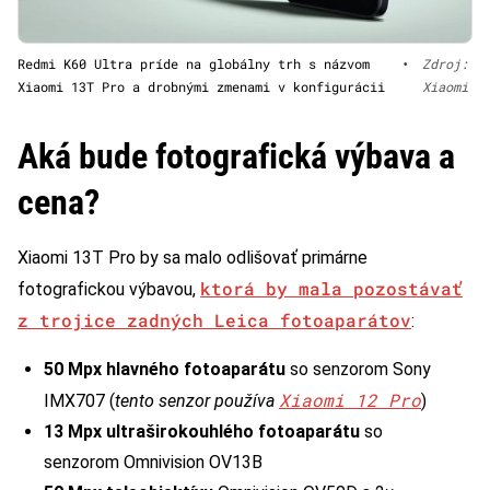
Redmi K60 Ultra príde na globálny trh s názvom
•
Zdroj:
Xiaomi 13T Pro a drobnými zmenami v konfigurácii
Xiaomi
Aká bude fotografická výbava a
cena?
Xiaomi 13T Pro by sa malo odlišovať primárne
ktorá by mala pozostávať
fotografickou výbavou,
z trojice zadných Leica fotoaparátov
:
50 Mpx hlavného fotoaparátu
so senzorom Sony
Xiaomi 12 Pro
IMX707 (
tento senzor používa
)
13 Mpx ultraširokouhlého fotoaparátu
so
senzorom Omnivision OV13B