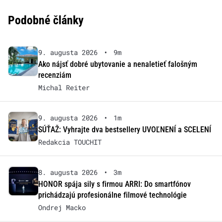
Podobné články
9. augusta 2026
•
9m
Ako nájsť dobré ubytovanie a nenaletieť falošným
recenziám
Michal Reiter
9. augusta 2026
•
1m
SÚŤAŽ: Vyhrajte dva bestsellery UVOĽNENÍ a SCELENÍ
Redakcia TOUCHIT
8. augusta 2026
•
3m
HONOR spája sily s firmou ARRI: Do smartfónov
prichádzajú profesionálne filmové technológie
Ondrej Macko