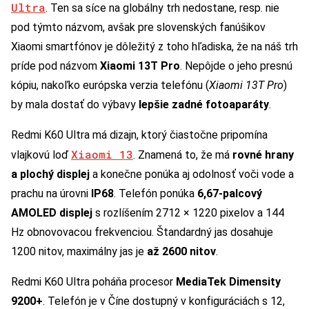
Ultra
. Ten sa síce na globálny trh nedostane, resp. nie
pod týmto názvom, avšak pre slovenských fanúšikov
Xiaomi smartfónov je dôležitý z toho hľadiska, že na náš trh
príde pod názvom
Xiaomi 13T Pro
. Nepôjde o jeho presnú
kópiu, nakoľko európska verzia telefónu (
Xiaomi 13T Pro
)
by mala dostať do výbavy
lepšie zadné fotoaparáty
.
Redmi K60 Ultra má dizajn, ktorý čiastočne pripomína
Xiaomi 13
vlajkovú loď
. Znamená to, že má
rovné hrany
a plochý displej
a konečne ponúka aj odolnosť voči vode a
prachu na úrovni
IP68
. Telefón ponúka
6,67-palcový
AMOLED displej
s rozlíšením 2712 × 1220 pixelov a 144
Hz obnovovacou frekvenciou. Štandardný jas dosahuje
1200 nitov, maximálny jas je
až 2600 nitov
.
Redmi K60 Ultra poháňa procesor
MediaTek Dimensity
9200+
. Telefón je v Číne dostupný v konfiguráciách s 12,