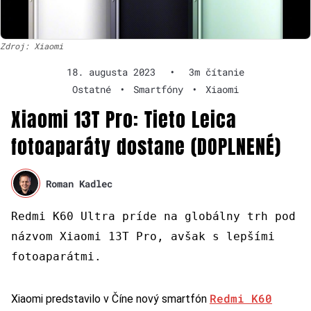
Zdroj: Xiaomi
18. augusta 2023
•
3m čítanie
Ostatné
•
Smartfóny
•
Xiaomi
Xiaomi 13T Pro: Tieto Leica
fotoaparáty dostane (DOPLNENÉ)
Roman Kadlec
Redmi K60 Ultra príde na globálny trh pod
názvom Xiaomi 13T Pro, avšak s lepšími
fotoaparátmi.
Redmi K60
Xiaomi predstavilo v Číne nový smartfón