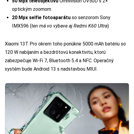
50 Mpx teleobjektívu
Omnivision OV50D s 2×
optickým zoomom
20 Mpx selfie fotoaparátu
so senzorom Sony
IMX596 (
ten má vo výbave aj Redmi K60 Ultra
)
Xiaomi 13T Pro okrem toho ponúkne 5000 mAh batériu so
120 W nabíjaním a bezdrôtovú konektivitu, ktorú
zabezpečuje Wi-Fi 7, Bluetooth 5.4 a NFC. Operačný
systém bude Android 13 s nadstavbou MIUI.