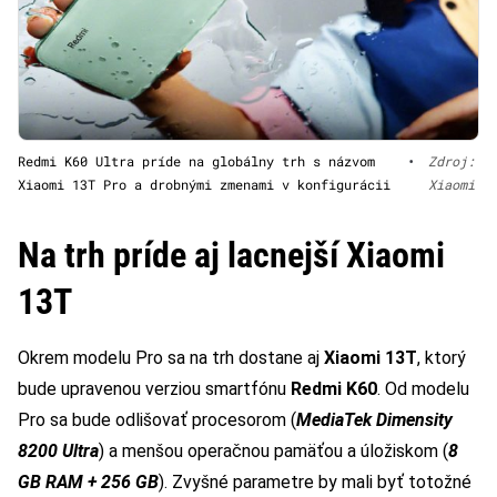
Redmi K60 Ultra príde na globálny trh s názvom
•
Zdroj:
Xiaomi 13T Pro a drobnými zmenami v konfigurácii
Xiaomi
Na trh príde aj lacnejší Xiaomi
13T
Okrem modelu Pro sa na trh dostane aj
Xiaomi 13T
, ktorý
bude upravenou verziou smartfónu
Redmi K60
. Od modelu
Pro sa bude odlišovať procesorom (
MediaTek Dimensity
8200 Ultra
) a menšou operačnou pamäťou a úložiskom (
8
GB RAM + 256 GB
). Zvyšné parametre by mali byť totožné