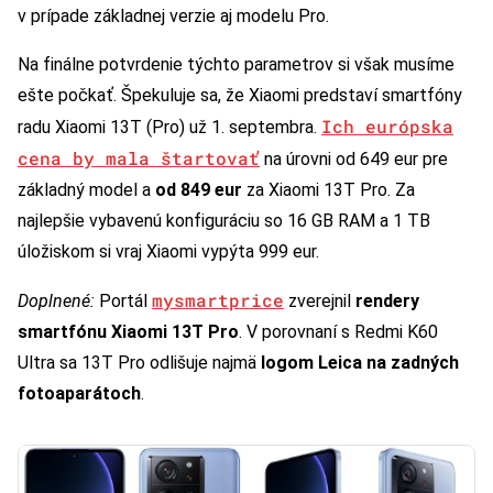
v prípade základnej verzie aj modelu Pro.
Na finálne potvrdenie týchto parametrov si však musíme
ešte počkať. Špekuluje sa, že Xiaomi predstaví smartfóny
Ich európska
radu Xiaomi 13T (Pro) už 1. septembra.
cena by mala štartovať
na úrovni od 649 eur pre
základný model a
od 849 eur
za Xiaomi 13T Pro. Za
najlepšie vybavenú konfiguráciu so 16 GB RAM a 1 TB
úložiskom si vraj Xiaomi vypýta 999 eur.
mysmartprice
Doplnené:
Portál
zverejnil
rendery
smartfónu Xiaomi 13T Pro
. V porovnaní s Redmi K60
Ultra sa 13T Pro odlišuje najmä
logom Leica na zadných
fotoaparátoch
.