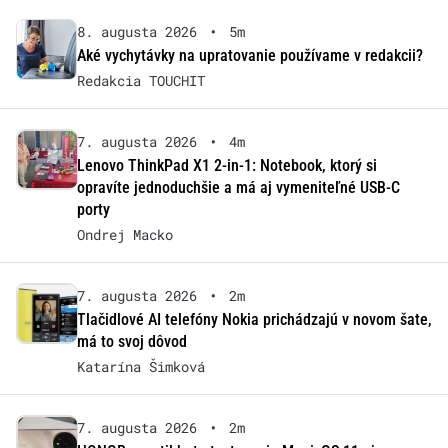
8. augusta 2026
•
5m
Aké vychytávky na upratovanie používame v redakcii?
Redakcia TOUCHIT
7. augusta 2026
•
4m
Lenovo ThinkPad X1 2-in-1: Notebook, ktorý si
opravíte jednoduchšie a má aj vymeniteľné USB-C
porty
Ondrej Macko
7. augusta 2026
•
2m
Tlačidlové AI telefóny Nokia prichádzajú v novom šate,
má to svoj dôvod
Katarína Šimková
7. augusta 2026
•
2m