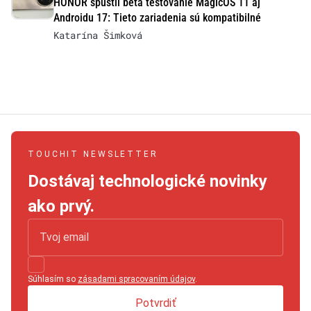
HONOR spustil beta testovanie MagicOS 11 aj
Androidu 17: Tieto zariadenia sú kompatibilné
Katarína Šimková
TOUCHIT NEWSLETTER
Dostávaj technologické novinky
ako prvý.
Súhlasím so
zásadami spracovaním údajov
.
Potvrdiť