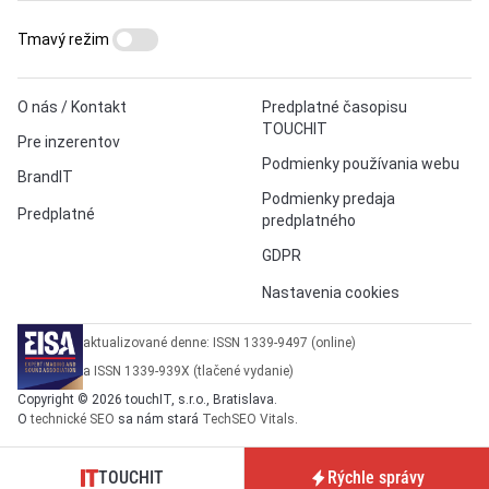
Tmavý režim
O nás / Kontakt
Predplatné časopisu
TOUCHIT
Pre inzerentov
Podmienky používania webu
BrandIT
Podmienky predaja
Predplatné
predplatného
GDPR
Nastavenia cookies
aktualizované denne: ISSN 1339-9497 (online)
a ISSN 1339-939X (tlačené vydanie)
Copyright © 2026 touchIT, s.r.o., Bratislava.
O
technické SEO
sa nám stará
TechSEO Vitals
.
TOUCHIT
Rýchle správy