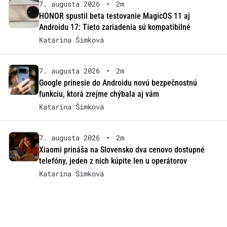
7. augusta 2026
•
2m
HONOR spustil beta testovanie MagicOS 11 aj
Androidu 17: Tieto zariadenia sú kompatibilné
Katarína Šimková
7. augusta 2026
•
2m
Google prinesie do Androidu novú bezpečnostnú
funkciu, ktorá zrejme chýbala aj vám
Katarína Šimková
7. augusta 2026
•
2m
Xiaomi prináša na Slovensko dva cenovo dostupné
telefóny, jeden z nich kúpite len u operátorov
Katarína Šimková