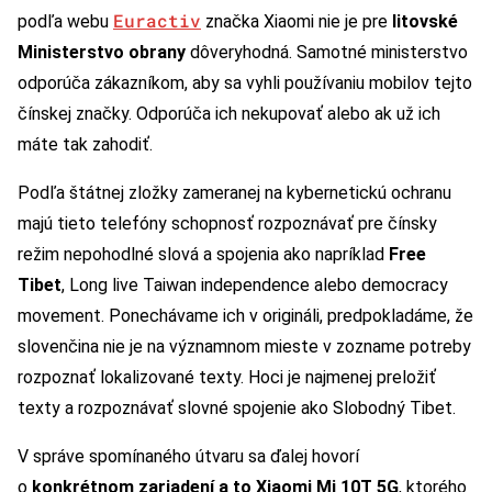
Euractiv
podľa webu
značka Xiaomi nie je pre
litovské
Ministerstvo obrany
dôveryhodná. Samotné ministerstvo
odporúča zákazníkom, aby sa vyhli používaniu mobilov tejto
čínskej značky. Odporúča ich nekupovať alebo ak už ich
máte tak zahodiť.
Podľa štátnej zložky zameranej na kybernetickú ochranu
majú tieto telefóny schopnosť rozpoznávať pre čínsky
režim nepohodlné slová a spojenia ako napríklad
Free
Tibet
, Long live Taiwan independence alebo democracy
movement. Ponechávame ich v origináli, predpokladáme, že
slovenčina nie je na významnom mieste v zozname potreby
rozpoznať lokalizované texty. Hoci je najmenej preložiť
texty a rozpoznávať slovné spojenie ako Slobodný Tibet.
V správe spomínaného útvaru sa ďalej hovorí
o
konkrétnom zariadení a to Xiaomi Mi 10T 5G
, ktorého