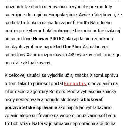
možnosti takéhoto sledovania sú vypnuté pre modely
smerujúce do regiónu Európskej únie. Avšak ďalej hovorí, že
sa dá táto funkcia na diaľku zapnúť. Podľa Národného
centra pre kybernetickú ochranu je bezpečnostné riziko aj
pri smartfóne
Huawei P40 5G
ako aj ďalších značkách
čínskych výrobcov, napríklad
OnePlus
. Aktuálne vraj
smartfóny Xiaomi rozpoznávajú 449 výrazov a ich počet je
neustále aktualizovaný.
K celkovej situácii sa vyjadrila už aj značka Xiaomi, správu
Euractiv
o tom takisto priniesol portál
s odvolaním na
informácie z agentúry Reuters. Podľa vyhlásenia značky
nikdy nesledovala a nebude sledovať či
blokovať
používateľské správanie
ako napríklad vyhľadávanie,
volanie alebo surfovanie na webe či používanie softvéru
tretích strán. Nateraz je situácia neprehľadná a bude na