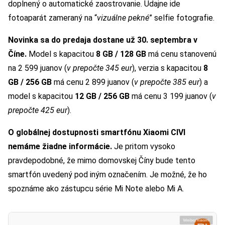
doplnený o automatické zaostrovanie. Údajne ide
fotoaparát zameraný na “
vizuálne pekné
” selfie fotografie.
Novinka sa do predaja dostane už 30. septembra v
Číne.
Model s kapacitou
8 GB / 128 GB
má cenu stanovenú
na 2 599 juanov (
v prepočte 345 eur
), verzia s kapacitou
8
GB / 256 GB
má cenu 2 899 juanov (
v prepočte 385 eur
) a
model s kapacitou
12 GB / 256 GB
má cenu 3 199 juanov (
v
prepočte 425 eur
).
O globálnej dostupnosti smartfónu Xiaomi CIVI
nemáme žiadne informácie.
Je pritom vysoko
pravdepodobné, že mimo domovskej Číny bude tento
smartfón uvedený pod iným označením. Je možné, že ho
spoznáme ako zástupcu série Mi Note alebo Mi A.