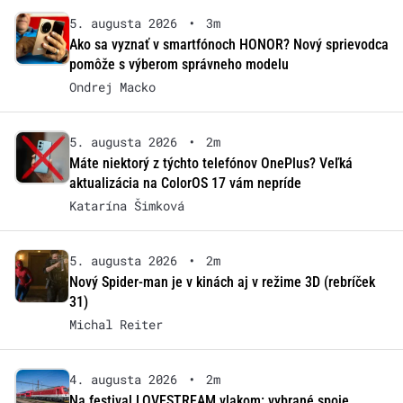
5. augusta 2026
•
3m
Ako sa vyznať v smartfónoch HONOR? Nový sprievodca
pomôže s výberom správneho modelu
Ondrej Macko
5. augusta 2026
•
2m
Máte niektorý z týchto telefónov OnePlus? Veľká
aktualizácia na ColorOS 17 vám nepríde
Katarína Šimková
5. augusta 2026
•
2m
Nový Spider-man je v kinách aj v režime 3D (rebríček
31)
Michal Reiter
4. augusta 2026
•
2m
Na festival LOVESTREAM vlakom: vybrané spoje