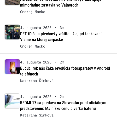
mimoriadne zastavia vo Vajnoroch
Ondrej Macko
4. augusta 2026
•
3m
PET fľaše a plechovky vrátite už aj pri tankovaní.
Vieme na ktorej čerpačke
Ondrej Macko
4. augusta 2026
•
2m
Budúci rok nás čaká revolúcia fotoaparátov v Android
telefónoch
Katarína Šimková
4. augusta 2026
•
2m
REDMI 17 sa predáva na Slovensku pred oficiálnym
predstavením: Má nízku cenu a veľkú batériu
Katarína Šimková