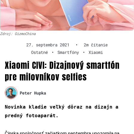
Zdroj: GizmoChina
27. septembra 2021
•
2m čítanie
Ostatné
•
Smartfóny
•
Xiaomi
Xiaomi CIVI: Dizajnový smartfón
pre milovníkov selfies
Peter Hupka
Novinka kladie veľký dôraz na dizajn a
predný fotoaparát.
Čínska spoločnosť začiatkom septembra upozornila na