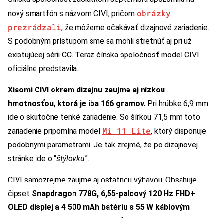
obrázky
nový smartfón s názvom CIVI, pričom
prezrádzali
, že môžeme očakávať dizajnové zariadenie.
S podobným prístupom sme sa mohli stretnúť aj pri už
existujúcej sérii CC. Teraz čínska spoločnosť model CIVI
oficiálne predstavila.
Xiaomi CIVI okrem dizajnu zaujme aj nízkou
hmotnosťou, ktorá je iba 166 gramov.
Pri hrúbke 6,9 mm
ide o skutočne tenké zariadenie. So šírkou 71,5 mm toto
Mi 11 Lite
zariadenie pripomína model
, ktorý disponuje
podobnými parametrami. Je tak zrejmé, že po dizajnovej
stránke ide o “
štýlovku
”.
CIVI samozrejme zaujme aj ostatnou výbavou. Obsahuje
čipset
Snapdragon 778G, 6,55-palcový 120 Hz FHD+
OLED displej a 4 500 mAh batériu s 55 W káblovým