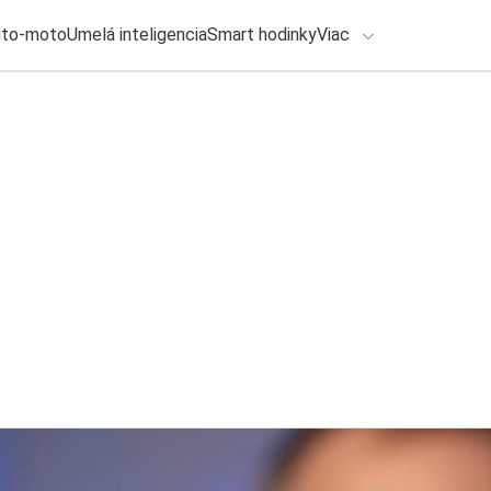
uto-moto
Umelá inteligencia
Smart hodinky
Viac
HLO BY VÁS ZAUJÍMAŤ
lačové správy
ADÁVANIA
7. augusta 2026
•
2m
Na Chrome budeme 
Zadajte frázu pre vyhľadanie
Michal Reiter