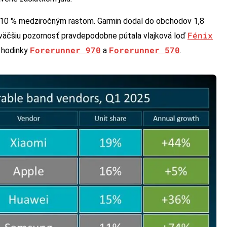
 10 % medziročným rastom. Garmin dodal do obchodov 1,8
Fénix
najväčšiu pozornosť pravdepodobne pútala vlajková loď
Forerunner 970
Forerunner 570
é hodinky
a
.