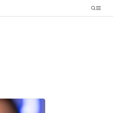
Nájsť
môcť konečne sledovať Netflix v 4K