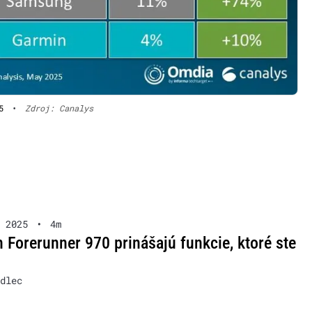
5
•
Zdroj: Canalys
 2025
•
4m
 Forerunner 970 prinášajú funkcie, ktoré ste
dlec