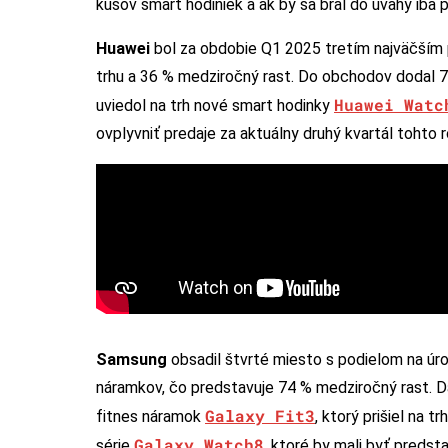
kusov smart hodiniek a ak by sa bral do úvahy iba p
Huawei
bol za obdobie Q1 2025 tretím najväčším p
trhu a 36 % medziročný rast. Do obchodov dodal 7
Huawei Watc
uviedol na trh nové smart hodinky
ovplyvniť predaje za aktuálny druhý kvartál tohto r
Samsung
obsadil štvrté miesto s podielom na úro
náramkov, čo predstavuje 74 % medziročný rast. 
Galaxy Fit3
fitnes náramok
, ktorý prišiel na 
Galaxy Watch8
série
, ktoré by mali byť predst