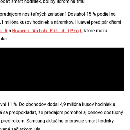
očet smart hodiniek, bol by lídrom na trhu.
redajcom nositeľných zariadení. Dosiahol 15 % podiel na
,1 milióna kusov hodiniek a náramkov. Huawei pred pár dňami
h 5
Huawei Watch Fit 4 (Pro)
a
, ktoré môžu
oka.
vni 11 %. Do obchodov dodal 4,9 milióna kusov hodiniek a
Dá sa predpokladať, že predajom pomohol aj cenovo dostupný
trh pred rokom. Samsung aktuálne pripravuje smart hodinky
avené začiatkom júla.