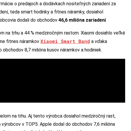
rmácie o predajoch a dodávkach nositeľných zariadení za
dení, teda smart hodinky a fitnes náramky, dosiahol
ýrobcovia dodali do obchodov
46,6 milióna zariadení
.
m na trhu a 44 % medziročným rastom. Xiaomi dosiahlo veľké
Xiaomi Smart Band
cene fitnes náramkov
a vďaka
o obchodov 8,7 milióna kusov náramkov a hodiniek.
elom na trhu. Aj tento výrobca dosiahol medziročný rast,
ch výrobcov v TOP5. Apple dodal do obchodov 7,6 milióna