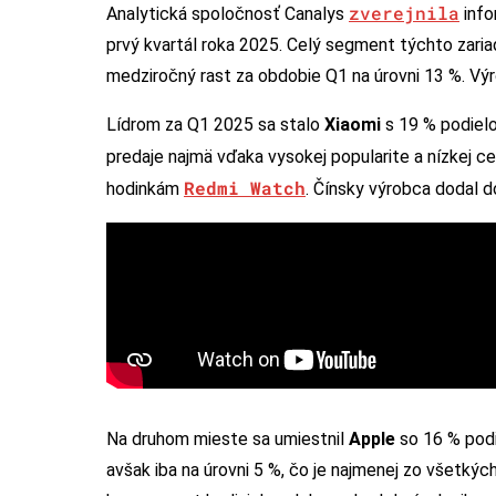
zverejnila
Analytická spoločnosť Canalys
info
prvý kvartál roka 2025. Celý segment týchto zaria
medziročný rast za obdobie Q1 na úrovni 13 %. V
Lídrom za Q1 2025 sa stalo
Xiaomi
s 19 % podielo
predaje najmä vďaka vysokej popularite a nízkej 
Redmi Watch
hodinkám
. Čínsky výrobca dodal d
Na druhom mieste sa umiestnil
Apple
so 16 % podi
avšak iba na úrovni 5 %, čo je najmenej zo všetký