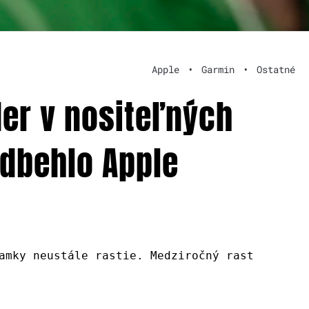
Apple
•
Garmin
•
Ostatné
der v nositeľných
edbehlo Apple
amky neustále rastie. Medziročný rast