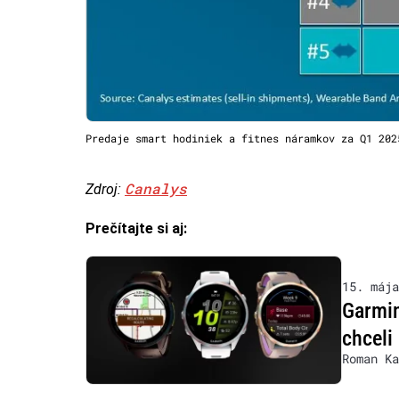
Predaje smart hodiniek a fitnes náramkov za Q1 202
Canalys
Zdroj:
Prečítajte si aj:
15. mája
Garmin
chceli
Roman Ka