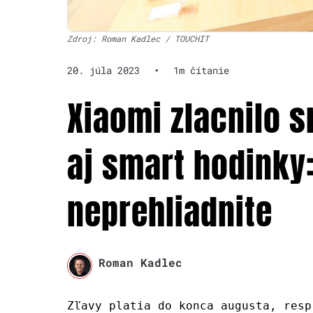
Zdroj: Roman Kadlec / TOUCHIT
20. júla 2023
•
1m čítanie
Xiaomi zlacnilo 
aj smart hodinky:
neprehliadnite
Roman Kadlec
Zľavy platia do konca augusta, resp