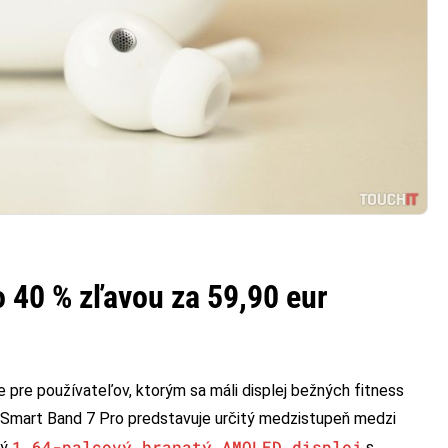
 40 % zľavou za 59,90 eur
ie pre používateľov, ktorým sa máli displej bežných fitness
 Smart Band 7 Pro predstavuje určitý medzistupeň medzi
1,64-palcový hranatý AMOLED displej
ký
s