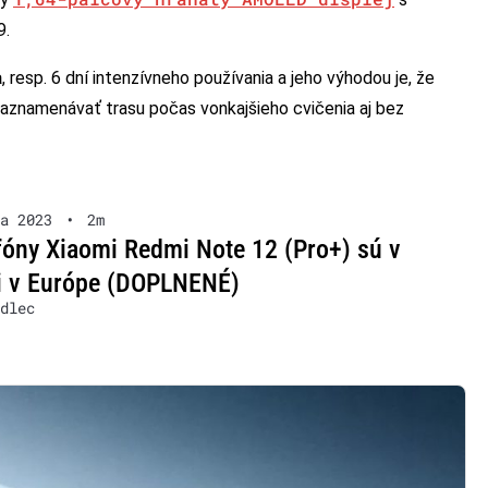
9.
a
, resp. 6 dní intenzívneho používania a jeho výhodou je, že
aznamenávať trasu počas vonkajšieho cvičenia aj bez
a 2023
•
2m
óny Xiaomi Redmi Note 12 (Pro+) sú v
i v Európe (DOPLNENÉ)
dlec