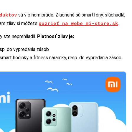
duktov
sú v plnom prúde. Zlacnené sú smartfóny, slúchadlá,
pozrieť na webe mi-store.sk
am zliav si môžete
.
 ste neprehliadli.
Platnosť zliav je:
sp. do vypredania zásob
smart hodinky a fitness náramky, resp. do vypredania zásob