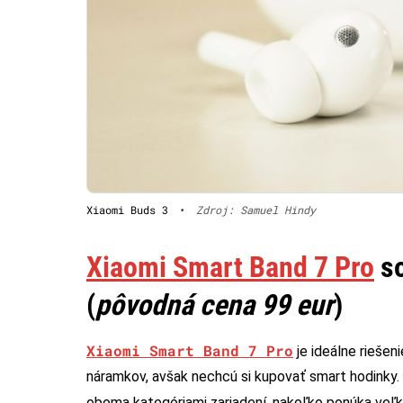
Xiaomi Buds 3
•
Zdroj: Samuel Hindy
Xiaomi Smart Band 7 Pro
so
(
pôvodná cena 99 eur
)
Xiaomi Smart Band 7 Pro
je ideálne riešen
náramkov, avšak nechcú si kupovať smart hodinky.
oboma kategóriami zariadení, nakoľko ponúka veľ