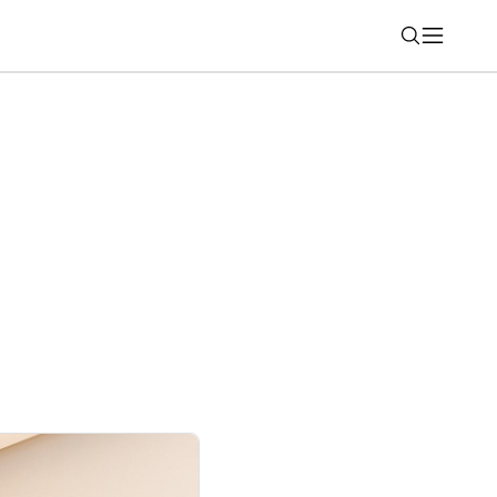
Nájsť
ie konverzácií v ChatGPT, Gemini a