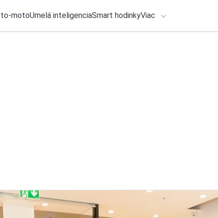
uto-moto
Umelá inteligencia
Smart hodinky
Viac
HLO BY VÁS ZAUJÍMAŤ
lačové správy
30. júla 2026
•
2m
Ako vypnúť zdieľan
ADÁVANIA
Claude?
Zadajte frázu pre vyhľadanie
Michal Reiter