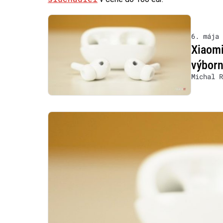
6. mája 
Xiaomi
výbor
Michal R