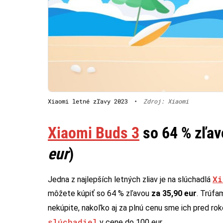
Xiaomi letné zľavy 2023
•
Zdroj: Xiaomi
Xiaomi Buds 3
so 64 % zľav
eur
)
Xi
Jedna z najlepších letných zliav je na slúchadlá
môžete kúpiť so 64 % zľavou
za 35,90 eur
. Trúfa
nekúpite, nakoľko aj za plnú cenu sme ich pred r
slúchadiel
v cene do 100 eur.