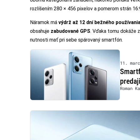
rozlíšením 280 × 456 pixelov a pomerom strán 16:
Náramok má
výdrž až 12 dní bežného používani
obsahuje
zabudované GPS
. Vďaka tomu dokáže z
nutnosti mať pri sebe spárovaný smartfón.
11. marc
Smartf
predaj
Roman Ka