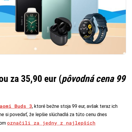
ou za 35,90 eur (
pôvodná cena 99
aomi Buds 3
, ktoré bežne stoja 99 eur, avšak teraz ich
me si povedať, že lepšie slúchadlá za túto cenu dnes
označili za jedny z najlepších
okom