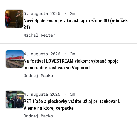
5. augusta 2026
•
2m
Nový Spider-man je v kinách aj v režime 3D (rebríček
31)
Michal Reiter
4. augusta 2026
•
2m
Na festival LOVESTREAM vlakom: vybrané spoje
mimoriadne zastavia vo Vajnoroch
Ondrej Macko
4. augusta 2026
•
3m
PET fľaše a plechovky vrátite už aj pri tankovaní.
Vieme na ktorej čerpačke
Ondrej Macko