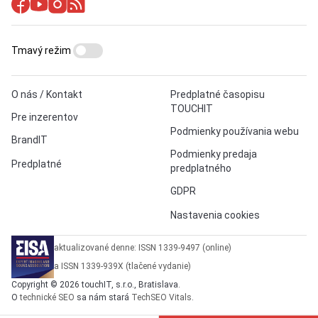
Tmavý režim
O nás / Kontakt
Predplatné časopisu
TOUCHIT
Pre inzerentov
Podmienky používania webu
BrandIT
Podmienky predaja
Predplatné
predplatného
GDPR
Nastavenia cookies
aktualizované denne: ISSN 1339-9497 (online)
a ISSN 1339-939X (tlačené vydanie)
Copyright © 2026 touchIT, s.r.o., Bratislava.
O
technické SEO
sa nám stará
TechSEO Vitals
.