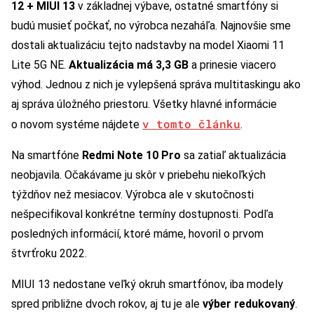
12 + MIUI 13
v základnej výbave, ostatné smartfóny si
budú musieť počkať, no výrobca nezaháľa. Najnovšie sme
dostali aktualizáciu tejto nadstavby na model Xiaomi 11
Lite 5G NE.
Aktualizácia má 3,3 GB
a prinesie viacero
výhod. Jednou z nich je vylepšená správa multitaskingu ako
aj správa úložného priestoru. Všetky hlavné informácie
v tomto článku
o novom systéme nájdete
.
Na smartfóne
Redmi Note 10 Pro
sa zatiaľ aktualizácia
neobjavila. Očakávame ju skôr v priebehu niekoľkých
týždňov než mesiacov. Výrobca ale v skutočnosti
nešpecifikoval konkrétne termíny dostupnosti. Podľa
posledných informácií, ktoré máme, hovoril o prvom
štvrťroku 2022.
MIUI 13 nedostane veľký okruh smartfónov, iba modely
spred približne dvoch rokov, aj tu je ale
výber redukovaný
.