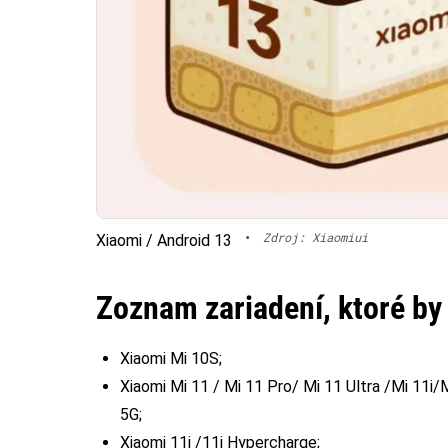
•
Zdroj: Xiaomiui
Xiaomi / Android 13
Zoznam zariadení, ktoré by
Xiaomi Mi 10S;
Xiaomi Mi 11 / Mi 11 Pro/ Mi 11 Ultra /Mi 11i
5G;
Xiaomi 11i /11i Hypercharge;