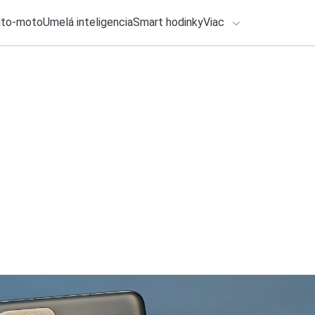
uto-moto
Umelá inteligencia
Smart hodinky
Viac
HLO BY VÁS ZAUJÍMAŤ
lačové správy
27. júla 2026
•
2m
Čo je Material 3 Ex
ADÁVANIA
v Androide?
Zadajte frázu pre vyhľadanie
Michal Reiter