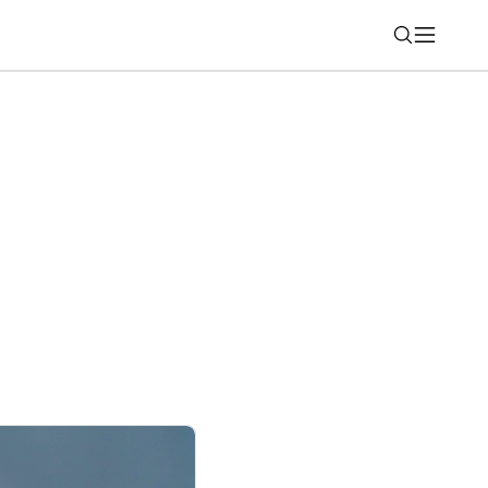
Nájsť
pressive a ako sa menia aplikácie