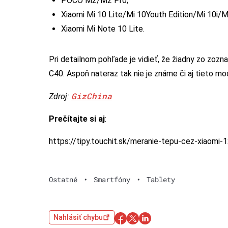
POCO M2/M2 Pro;
Xiaomi Mi 10 Lite/Mi 10Youth Edition/Mi 10i/M
Xiaomi Mi Note 10 Lite.
Pri detailnom pohľade je vidieť, že žiadny zo z
C40. Aspoň nateraz tak nie je známe či aj tieto mo
GizChina
Zdroj:
Prečítajte si aj
:
https://tipy.touchit.sk/meranie-tepu-cez-xiaomi-
Ostatné
•
Smartfóny
•
Tablety
Nahlásiť chybu