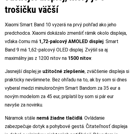
trošičku väčší
Xiaomi Smart Band 10 vyzerá na prvý pohľad ako jeho
predchodca. Xiaomi dokázalo zmenšiť rámik okolo displeja,
vďaka čomu má
1,72-palcový AMOLED displej
. Smart
Band 9 má 1,62-palcový OLED displej. Zvýšil sa aj
maximálny jas z 1200 nitov na
1500 nitov
.
Jasnejší displej je
užitočné zlepšenie
, zväčšenie displeja si
prakticky nevšimnete. Bez ohľadu na to, ak by som si dnes
vyberal medzi minuloročným Smart Bandom za 35 eur a
novým modelom za 45 eur, priplatil by som si pár eur
navyše za novinku.
Náramok stále
nemá žiadne tlačidlá
. Ovládanie
zabezpečuje dotyk a pohybové gestá. Čitateľnosť displeja