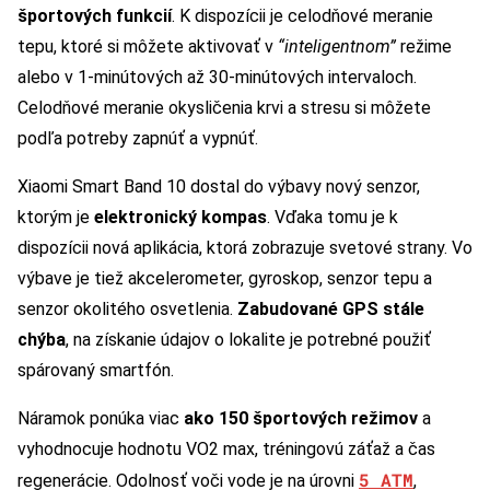
športových funkcií
. K dispozícii je celodňové meranie
tepu, ktoré si môžete aktivovať v
“inteligentnom”
režime
alebo v 1-minútových až 30-minútových intervaloch.
Celodňové meranie okysličenia krvi a stresu si môžete
podľa potreby zapnúť a vypnúť.
Xiaomi Smart Band 10 dostal do výbavy nový senzor,
ktorým je
elektronický kompas
. Vďaka tomu je k
dispozícii nová aplikácia, ktorá zobrazuje svetové strany. Vo
výbave je tiež akcelerometer, gyroskop, senzor tepu a
senzor okolitého osvetlenia.
Zabudované GPS stále
chýba
, na získanie údajov o lokalite je potrebné použiť
spárovaný smartfón.
Náramok ponúka viac
ako 150 športových režimov
a
vyhodnocuje hodnotu VO2 max, tréningovú záťaž a čas
5 ATM
regenerácie. Odolnosť voči vode je na úrovni
,