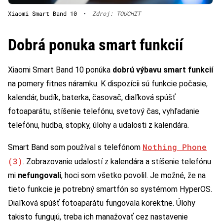
Xiaomi Smart Band 10
•
Zdroj: TOUCHIT
Dobrá ponuka smart funkcií
Xiaomi Smart Band 10 ponúka
dobrú výbavu smart funkcií
na pomery fitnes náramku. K dispozícii sú funkcie počasie,
kalendár, budík, baterka, časovač, diaľková spúšť
fotoaparátu, stíšenie telefónu, svetový čas, vyhľadanie
telefónu, hudba, stopky, úlohy a udalosti z kalendára.
Nothing Phone
Smart Band som používal s telefónom
(3)
. Zobrazovanie udalostí z kalendára a stíšenie telefónu
mi
nefungovali
, hoci som všetko povolil. Je možné, že na
tieto funkcie je potrebný smartfón so systémom HyperOS.
Diaľková spúšť fotoaparátu fungovala korektne. Úlohy
takisto fungujú, treba ich manažovať cez nastavenie