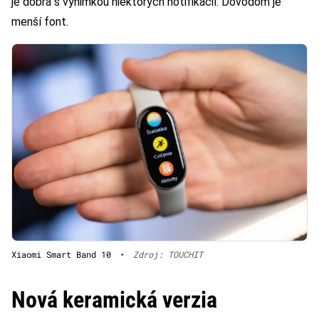
je dobrá s výnimkou niektorých notifikácií. Dôvodom je
menší font.
Xiaomi Smart Band 10
•
Zdroj: TOUCHIT
Nová keramická verzia