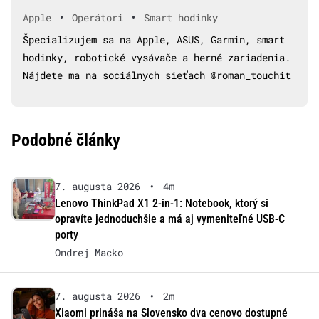
•
•
Apple
Operátori
Smart hodinky
Špecializujem sa na Apple, ASUS, Garmin, smart
hodinky, robotické vysávače a herné zariadenia.
Nájdete ma na sociálnych sieťach @roman_touchit
Podobné články
7. augusta 2026
•
4m
Lenovo ThinkPad X1 2-in-1: Notebook, ktorý si
opravíte jednoduchšie a má aj vymeniteľné USB-C
porty
Ondrej Macko
7. augusta 2026
•
2m
Xiaomi prináša na Slovensko dva cenovo dostupné