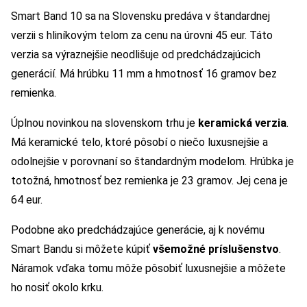
Smart Band 10 sa na Slovensku predáva v štandardnej
verzii s hliníkovým telom za cenu na úrovni 45 eur. Táto
verzia sa výraznejšie neodlišuje od predchádzajúcich
generácií. Má hrúbku 11 mm a hmotnosť 16 gramov bez
remienka.
Úplnou novinkou na slovenskom trhu je
keramická verzia
.
Má keramické telo, ktoré pôsobí o niečo luxusnejšie a
odolnejšie v porovnaní so štandardným modelom. Hrúbka je
totožná, hmotnosť bez remienka je 23 gramov. Jej cena je
64 eur.
Podobne ako predchádzajúce generácie, aj k novému
Smart Bandu si môžete kúpiť
všemožné príslušenstvo
.
Náramok vďaka tomu môže pôsobiť luxusnejšie a môžete
ho nosiť okolo krku.