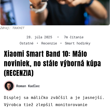
Zdroj: TOUCHIT
28. júla 2025
•
7m čítanie
Ostatné
•
Recenzie
•
Smart hodinky
Xiaomi Smart Band 10: Málo
noviniek, no stále výborná kúpa
(RECENZIA)
Roman Kadlec
Displej sa máličko zväčšil a je jasnejší.
Výrobca tiež zlepšil monitorovanie