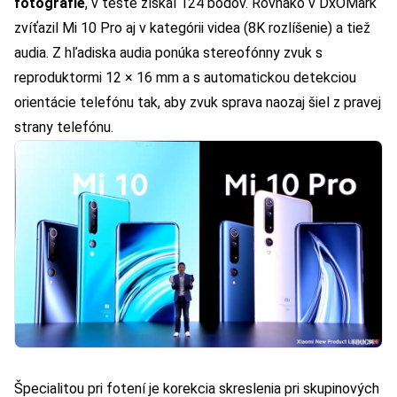
fotografie
, v teste získal 124 bodov. Rovnako v DxOMark
zvíťazil Mi 10 Pro aj v kategórii videa (8K rozlíšenie) a tiež
audia. Z hľadiska audia ponúka stereofónny zvuk s
reproduktormi 12 × 16 mm a s automatickou detekciou
orientácie telefónu tak, aby zvuk sprava naozaj šiel z pravej
strany telefónu.
Špecialitou pri fotení je korekcia skreslenia pri skupinových