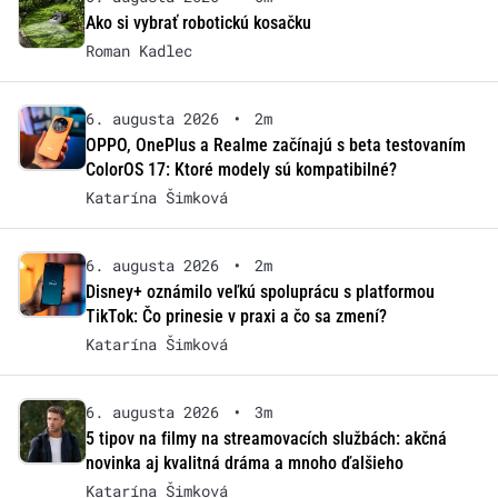
Ako si vybrať robotickú kosačku
Roman Kadlec
6. augusta 2026
•
2m
OPPO, OnePlus a Realme začínajú s beta testovaním
ColorOS 17: Ktoré modely sú kompatibilné?
Katarína Šimková
6. augusta 2026
•
2m
Disney+ oznámilo veľkú spoluprácu s platformou
TikTok: Čo prinesie v praxi a čo sa zmení?
Katarína Šimková
6. augusta 2026
•
3m
5 tipov na filmy na streamovacích službách: akčná
novinka aj kvalitná dráma a mnoho ďalšieho
Katarína Šimková