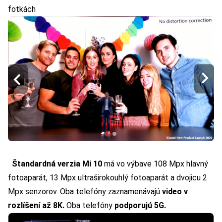
fotkách
Štandardná verzia Mi 10
má vo výbave 108 Mpx hlavný
fotoaparát, 13 Mpx ultraširokouhlý fotoaparát a dvojicu 2
Mpx senzorov. Oba telefóny zaznamenávajú
video v
rozlíšení až 8K.
Oba telefóny
podporujú 5G.