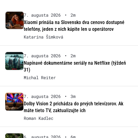
7. augusta 2026
•
2m
Xiaomi prináša na Slovensko dva cenovo dostupné
telefóny, jeden z nich kúpite len u operátorov
Katarína Šimková
7. augusta 2026
•
2m
Napínavé dokumentárne seriály na Netflixe (týždeň
31)
Michal Reiter
7. augusta 2026
•
3m
Dolby Vision 2 prichádza do prvých televízorov. Ak
máte tieto TV, zaktualizujte ich
Roman Kadlec
6. augusta 2026
•
6m