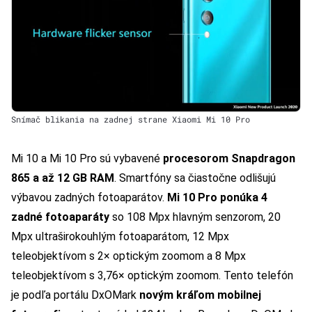
Snímač blikania na zadnej strane Xiaomi Mi 10 Pro
Mi 10 a Mi 10 Pro sú vybavené
procesorom Snapdragon
865 a až 12 GB RAM
. Smartfóny sa čiastočne odlišujú
výbavou zadných fotoaparátov.
Mi 10 Pro ponúka 4
zadné fotoaparáty
so 108 Mpx hlavným senzorom, 20
Mpx ultraširokouhlým fotoaparátom, 12 Mpx
teleobjektívom s 2× optickým zoomom a 8 Mpx
teleobjektívom s 3,76× optickým zoomom. Tento telefón
je podľa portálu DxOMark
novým kráľom mobilnej