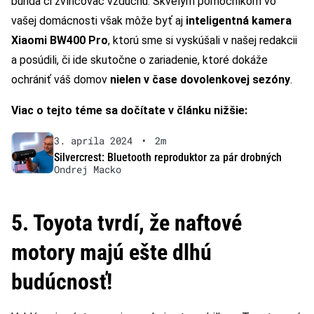
bunda či zvlhčovač vzduchu. Skvelým pomocníkom vo
vašej domácnosti však môže byť aj
inteligentná kamera
Xiaomi BW400 Pro
, ktorú sme si vyskúšali v našej redakcii
a posúdili, či ide skutočne o zariadenie, ktoré dokáže
ochrániť váš domov
nielen v čase dovolenkovej sezóny
.
Viac o tejto téme sa dočítate v článku nižšie:
3. apríla 2024
•
2m
Silvercrest: Bluetooth reproduktor za pár drobných
Ondrej Macko
5. Toyota tvrdí, že naftové
motory majú ešte dlhú
budúcnosť!