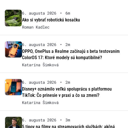
6. augusta 2026
•
6m
Ako si vybrať robotickú kosačku
Roman Kadlec
6. augusta 2026
•
2m
OPPO, OnePlus a Realme začínajú s beta testovaním
ColorOS 17: Ktoré modely sú kompatibilné?
Katarína Šimková
6. augusta 2026
•
2m
Disney+ oznámilo veľkú spoluprácu s platformou
TikTok: Čo prinesie v praxi a čo sa zmení?
Katarína Šimková
6. augusta 2026
•
3m
5 tipov na filmy na streamovacích službách: akčná