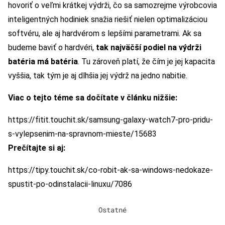
hovoriť o veľmi krátkej výdrži, čo sa samozrejme výrobcovia
inteligentných hodiniek snažia riešiť nielen optimalizáciou
softvéru, ale aj hardvérom s lepšími parametrami. Ak sa
budeme baviť o hardvéri,
tak najväčší podiel na výdrži
batéria má batéria
. Tu zároveň platí, že čím je jej kapacita
vyššia, tak tým je aj dlhšia jej výdrž na jedno nabitie.
Viac o tejto téme sa dočítate v článku nižšie:
https://fitit.touchit.sk/samsung-galaxy-watch7-pro-pridu-
s-vylepsenim-na-spravnom-mieste/15683
Prečítajte si aj:
https://tipy.touchit.sk/co-robit-ak-sa-windows-nedokaze-
spustit-po-odinstalacii-linuxu/7086
Ostatné