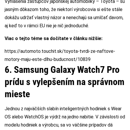
Vyhlásenia zástupcov japonskej automobilky – Toyota – sú
jasným dôkazom toho, že niektorí výrobcovia si ešte stále
dokážu udržať vlastný názor a nenechajú sa umlčať davom,
aj keď to v rámci EU nie je nič jednoduché.
Viac o tejto téme sa dočítate v článku nižšie:
https://automoto.touchit.sk/toyota-tvrdi-ze-naftove-
motory-maju-este-dlhu-buducnost/10839
6. Samsung Galaxy Watch7 Pro
prídu s vylepšením na správnom
mieste
Jednou z najväčších slabín inteligentných hodiniek s Wear
OS alebo WatchOS je výdrž na jedno nabitie. V závislosti od
modelu hodiniek a výrobcu, sa vo väčšine prípadov dá