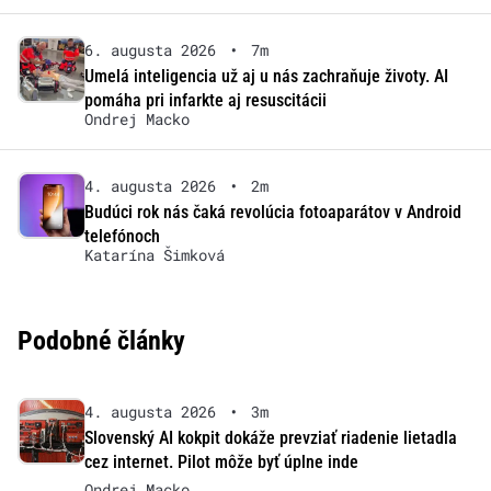
6. augusta 2026
•
7m
Umelá inteligencia už aj u nás zachraňuje životy. AI
pomáha pri infarkte aj resuscitácii
Ondrej Macko
4. augusta 2026
•
2m
Budúci rok nás čaká revolúcia fotoaparátov v Android
telefónoch
Katarína Šimková
Podobné články
4. augusta 2026
•
3m
Slovenský AI kokpit dokáže prevziať riadenie lietadla
cez internet. Pilot môže byť úplne inde
Ondrej Macko