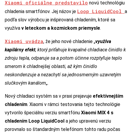
Xiaomi oficiálne predstavilo
novú technológiu
Loop LiquidCool
chladenia smartfónov. Jej názov je
a
podľa slov výrobcu je inšpirovaná chladením, ktoré sa
využíva
v leteckom a kozmickom priemysle
.
Xiaomi uvádza
, že jeho nové chladenie „
využíva
kapilárny efekt
, ktorý priťahuje kvapalné chladiace činidlo k
zdroju tepla, odparuje sa a potom účinne rozptyľuje teplo
smerom k chladnejšej oblasti, až kým činidlo
neskondenzuje a nezachytí sa jednosmerným uzavretým
slučkovým kanálom
„.
Nový chladiaci systém sa v praxi prejavuje
efektívnejším
chladením
. Xiaomi v rámci testovania tejto technológie
vytvorilo špeciálnu verziu smartfónu
Xiaomi MIX 4 s
chladením Loop LiquidCool
a jeho upravenú verziu
porovnalo so štandardným telefónom tohto radu počas