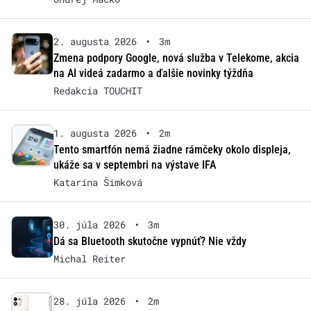
2. augusta 2026
•
3m
Zmena podpory Google, nová služba v Telekome, akcia
na AI videá zadarmo a ďalšie novinky týždňa
Redakcia TOUCHIT
1. augusta 2026
•
2m
Tento smartfón nemá žiadne rámčeky okolo displeja,
ukáže sa v septembri na výstave IFA
Katarína Šimková
30. júla 2026
•
3m
Dá sa Bluetooth skutočne vypnúť? Nie vždy
Michal Reiter
28. júla 2026
•
2m