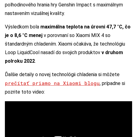
polhodinového hrania hry Genshin Impact s maximálnym
nastavením vizuálnej kvality.
Výsledkom bola
maximálna teplota na úrovni 47,7 °C, čo
je o 8,6 °C menej
v porovnaní so Xiaomi MIX 4 so
štandardným chladením. Xiaomi očakáva, že technológiu
Loop LiquidCool nasadí do svojich produktov
v druhom
polroku 2022
.
Ďalšie detaily o novej technológii chladenia si môžete
prečítať priamo na Xiaomi blogu
, prípadne si
pozrite toto video: