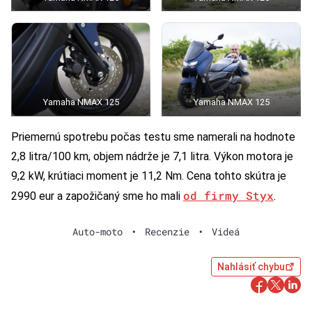
Yamaha NMAX 125
Yamaha NMAX 125
Priemernú spotrebu počas testu sme namerali na hodnote
2,8 litra/100 km, objem nádrže je 7,1 litra. Výkon motora je
9,2 kW, krútiaci moment je 11,2 Nm. Cena tohto skútra je
od firmy Styx
2990 eur a zapožičaný sme ho mali
.
Auto-moto
•
Recenzie
•
Videá
Nahlásiť chybu