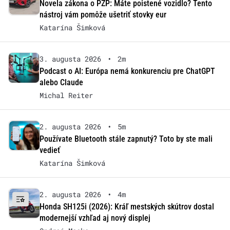
Novela zákona o PZP: Máte poistené vozidlo? Tento
nástroj vám pomôže ušetriť stovky eur
Katarína Šimková
3. augusta 2026
•
2m
Podcast o AI: Európa nemá konkurenciu pre ChatGPT
alebo Claude
Michal Reiter
2. augusta 2026
•
5m
Používate Bluetooth stále zapnutý? Toto by ste mali
vedieť
Katarína Šimková
2. augusta 2026
•
4m
Honda SH125i (2026): Kráľ mestských skútrov dostal
modernejší vzhľad aj nový displej