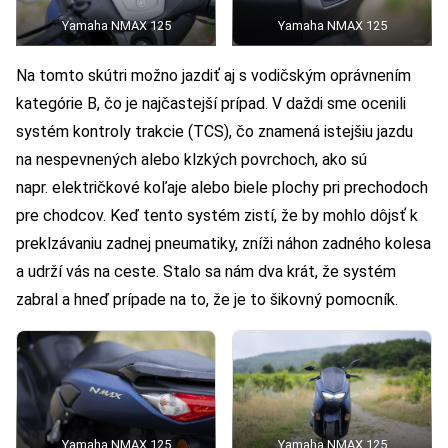
Yamaha NMAX 125
Yamaha NMAX 125
Na tomto skútri možno jazdiť aj s vodičským oprávnením
kategórie B, čo je najčastejší prípad. V daždi sme ocenili
systém kontroly trakcie (TCS), čo znamená istejšiu jazdu
na nespevnených alebo klzkých povrchoch, ako sú
napr. električkové koľaje alebo biele plochy pri prechodoch
pre chodcov. Keď tento systém zistí, že by mohlo dôjsť k
preklzávaniu zadnej pneumatiky, zníži náhon zadného kolesa
a udrží vás na ceste. Stalo sa nám dva krát, že systém
zabral a hneď prípade na to, že je to šikovný pomocník.
Yamaha NMAX 125
Yamaha NMAX 125