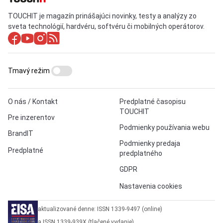
TOUCHIT je magazín prinášajúci novinky, testy a analýzy zo
sveta technológií, hardvéru, softvéru či mobilných operátorov.
Tmavý režim
O nás / Kontakt
Predplatné časopisu
TOUCHIT
Pre inzerentov
Podmienky používania webu
BrandIT
Podmienky predaja
Predplatné
predplatného
GDPR
Nastavenia cookies
aktualizované denne: ISSN 1339-9497 (online)
a ISSN 1339-939X (tlačené vydanie)