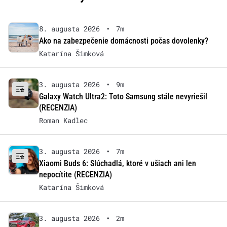
8. augusta 2026
•
7m
Ako na zabezpečenie domácnosti počas dovolenky?
Katarína Šimková
3. augusta 2026
•
9m
Galaxy Watch Ultra2: Toto Samsung stále nevyriešil
(RECENZIA)
Roman Kadlec
3. augusta 2026
•
7m
Xiaomi Buds 6: Slúchadlá, ktoré v ušiach ani len
nepocítite (RECENZIA)
Katarína Šimková
3. augusta 2026
•
2m