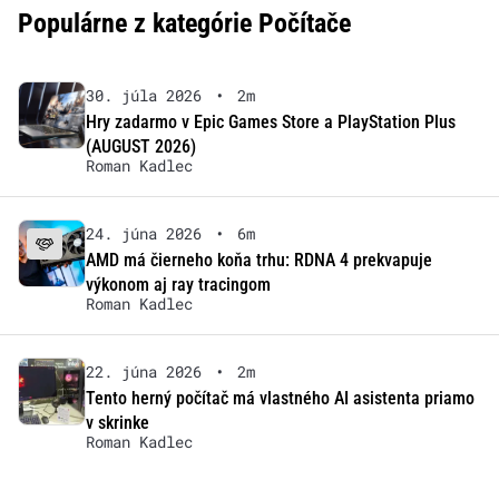
Populárne z kategórie Počítače
30. júla 2026
•
2m
Hry zadarmo v Epic Games Store a PlayStation Plus
(AUGUST 2026)
Roman Kadlec
24. júna 2026
•
6m
AMD má čierneho koňa trhu: RDNA 4 prekvapuje
výkonom aj ray tracingom
Roman Kadlec
22. júna 2026
•
2m
Tento herný počítač má vlastného AI asistenta priamo
v skrinke
Roman Kadlec