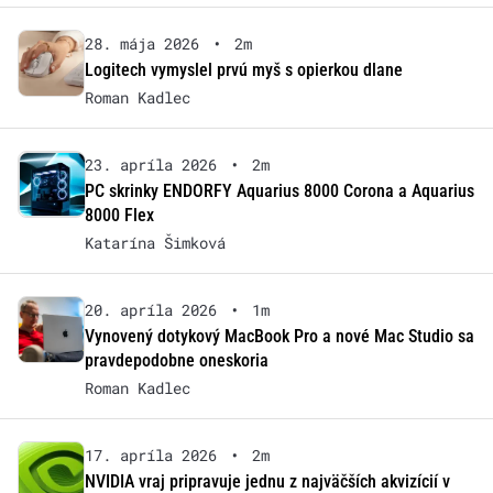
28. mája 2026
•
2m
Logitech vymyslel prvú myš s opierkou dlane
Roman Kadlec
23. apríla 2026
•
2m
PC skrinky ENDORFY Aquarius 8000 Corona a Aquarius
8000 Flex
Katarína Šimková
20. apríla 2026
•
1m
Vynovený dotykový MacBook Pro a nové Mac Studio sa
pravdepodobne oneskoria
Roman Kadlec
17. apríla 2026
•
2m
NVIDIA vraj pripravuje jednu z najväčších akvizícií v