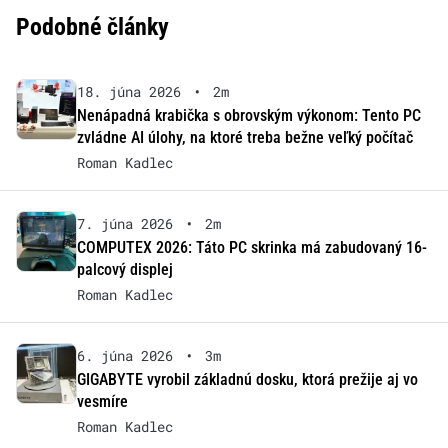
Podobné články
18. júna 2026
•
2m
Nenápadná krabička s obrovským výkonom: Tento PC
zvládne AI úlohy, na ktoré treba bežne veľký počítač
Roman Kadlec
7. júna 2026
•
2m
COMPUTEX 2026: Táto PC skrinka má zabudovaný 16-
palcový displej
Roman Kadlec
6. júna 2026
•
3m
GIGABYTE vyrobil základnú dosku, ktorá prežije aj vo
vesmíre
Roman Kadlec