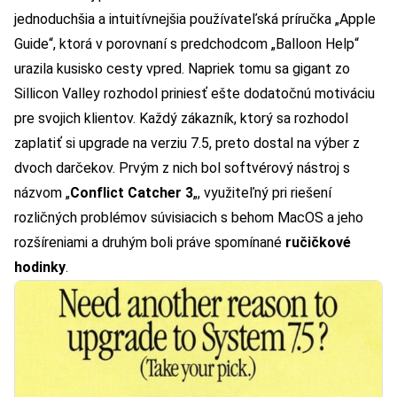
jednoduchšia a intuitívnejšia používateľská príručka „Apple
Guide“, ktorá v porovnaní s predchodcom „Balloon Help“
urazila kusisko cesty vpred. Napriek tomu sa gigant zo
Sillicon Valley rozhodol priniesť ešte dodatočnú motiváciu
pre svojich klientov. Každý zákazník, ktorý sa rozhodol
zaplatiť si upgrade na verziu 7.5, preto dostal na výber z
dvoch darčekov. Prvým z nich bol softvérový nástroj s
názvom „
Conflict Catcher 3
„, využiteľný pri riešení
rozličných problémov súvisiacich s behom MacOS a jeho
rozšíreniami a druhým boli práve spomínané
ručičkové
hodinky
.