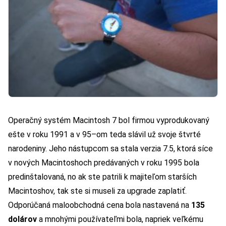
Operačný systém Macintosh 7 bol firmou vyprodukovaný
ešte v roku 1991 a v 95–om teda slávil už svoje štvrté
narodeniny. Jeho nástupcom sa stala verzia 7.5, ktorá síce
v nových Macintoshoch predávaných v roku 1995 bola
predinštalovaná, no ak ste patrili k majiteľom starších
Macintoshov, tak ste si museli za upgrade zaplatiť.
Odporúčaná maloobchodná cena bola nastavená na
135
dolárov
a mnohými používateľmi bola, napriek veľkému