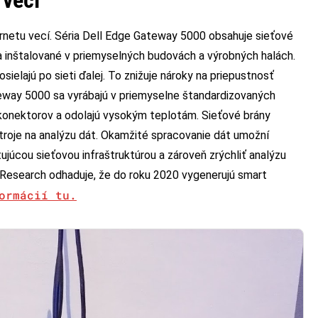
 vecí
ternetu vecí. Séria Dell Edge Gateway 5000 obsahuje sieťové
nia inštalované v priemyselných budovách a výrobných halách.
ielajú po sieti ďalej. To znižuje nároky na priepustnosť
ateway 5000 sa vyrábajú v priemyselne štandardizovaných
konektorov a odolajú vysokým teplotám. Sieťové brány
roje na analýzu dát. Okamžité spracovanie dát umožní
júcou sieťovou infraštruktúrou a zároveň zrýchliť analýzu
 Research odhaduje, že do roku 2020 vygenerujú smart
ormácií tu.