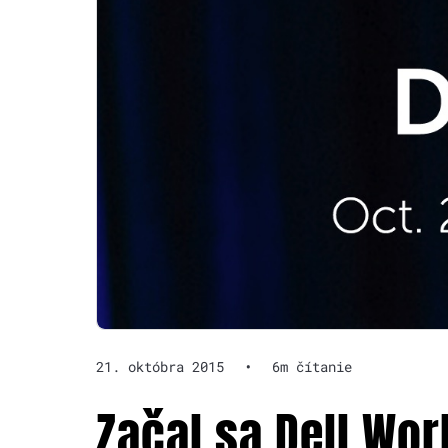
21. októbra 2015
•
6m čítanie
Začal sa Dell Worl