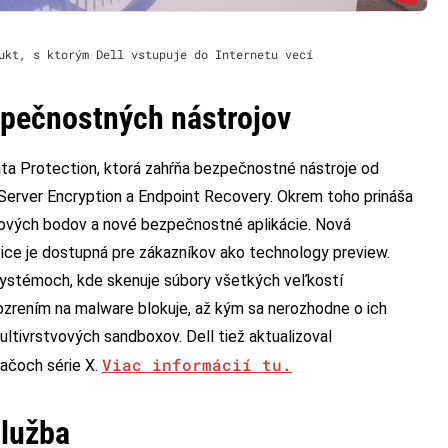
ukt, s ktorým Dell vstupuje do Internetu vecí
zpečnostných nástrojov
ata Protection, ktorá zahŕňa bezpečnostné nástroje od
 Server Encryption a Endpoint Recovery. Okrem toho prináša
upových bodov a nové bezpečnostné aplikácie. Nová
ce je dostupná pre zákazníkov ako technology preview.
systémoch, kde skenuje súbory všetkých veľkostí
rením na malware blokuje, až kým sa nerozhodne o ich
ltivrstvových sandboxov. Dell tiež aktualizoval
Viac informácií tu.
ačoch série X.
služba