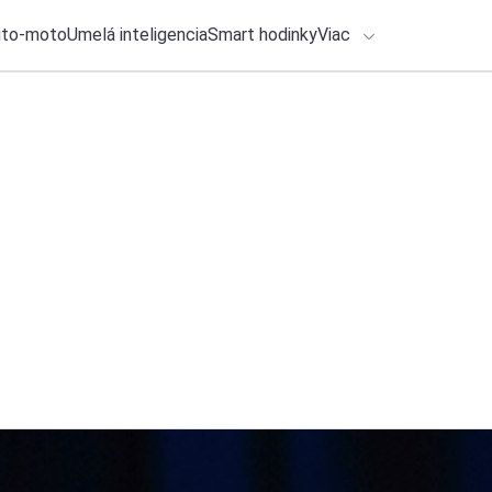
uto-moto
Umelá inteligencia
Smart hodinky
Viac
HLO BY VÁS ZAUJÍMAŤ
lačové správy
28. júla 2026
•
2m
ADÁVANIA
Falošná aktivácia W
Michal Reiter
Zadajte frázu pre vyhľadanie