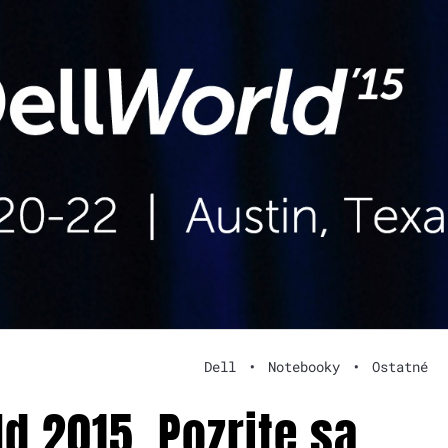
Dell
•
Notebooky
•
Ostatné
d 2015. Pozrite sa,