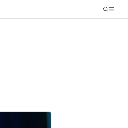
Nájsť
indows a Office bude zložitejšia