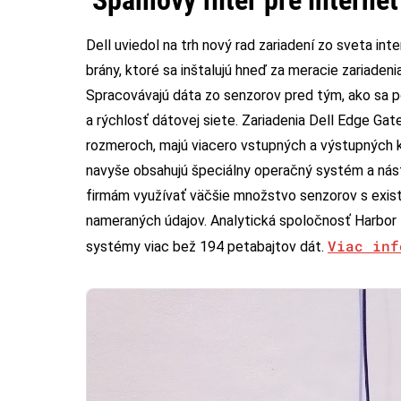
Spamový filter pre internet
Dell uviedol na trh nový rad zariadení zo sveta in
brány, ktoré sa inštalujú hneď za meracie zariade
Spracovávajú dáta zo senzorov pred tým, ako sa pos
a rýchlosť dátovej siete. Zariadenia Dell Edge G
rozmeroch, majú viacero vstupných a výstupných 
navyše obsahujú špeciálny operačný systém a nást
firmám využívať väčšie množstvo senzorov s existu
nameraných údajov. Analytická spoločnosť Harbor
Viac inf
systémy viac bež 194 petabajtov dát.