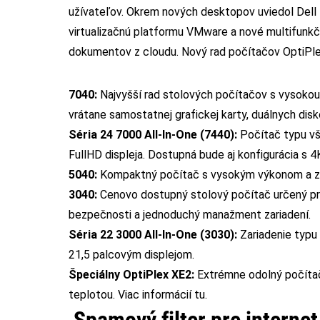
užívateľov. Okrem nových desktopov uviedol Dell
virtualizačnú platformu VMware a nové multifunkč
dokumentov z cloudu. Nový rad počítačov OptiPle
7040:
Najvyšší rad stolových počítačov s vysokou
vrátane samostatnej grafickej karty, duálnych disko
Séria 24 7000 All-In-One (7440):
Počítač typu vš
FullHD displeja. Dostupná bude aj konfigurácia s 4
5040:
Kompaktný počítač s vysokým výkonom a zab
3040:
Cenovo dostupný stolový počítač určený pre
bezpečnosti a jednoduchý manažment zariadení.
Séria 22 3000 All-In-One (3030):
Zariadenie typu
21,5 palcovým displejom.
Špeciálny OptiPlex XE2:
Extrémne odolný počítač 
teplotou.
Viac informácií tu.