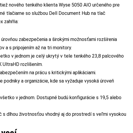
 tiež nového tenkého klienta Wyse 5050 AIO určeného pre
né tlačiarne so službou Dell Document Hub na tlač
x zahŕňa:
 úrovňou zabezpečenia a širokými možnosťami rozšírenia
v a s pripojením až na tri monitory.
etko v jednom je celý ukrytý v tele tenkého 23,8 palcového
K UltraHD rozlíšením.
ezpečením na prácu s kritickými aplikáciami.
 podniky a organizácie, kde sa vyžaduje vysoká úroveň
 všetko v jednom. Dostupné budú konfigurácie s 19,5 alebo
s dlhou životnosťou vhodný aj do prostredí s veľmi vysokou