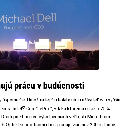
nujú prácu v budúcnosti
 úspornejšie. Umožnia lepšiu kolaboráciu užívateľov a vyššiu
®
esora Intel
Core™ vPro™, vďaka ktorému sú až o 70 %
mi. Dostupné budú vo vyhotoveniach veľkostí Micro Form
e. S OptiPlex počítačmi dnes pracuje viac než 200 miliónov