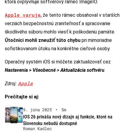
ktorá ovplyvňuje softvérový rámec ImageIO.
Apple varuje
, že tento rámec obsahoval v starších
verziách bezpečnostnú zraniteľnosť a spracovanie
škodlivého súboru mohlo viesť k poškodeniu pamäte.
Útočníci mohli zneužiť túto chybu
pri mimoriadne
sofistikovanom útoku na konkrétne cieľové osoby.
Operačný systém iOS si môžete zaktualizovať cez
Nastavenia > Všeobecné > Aktualizácia softvéru
.
Apple
Zdroj:
Prečítajte si aj:
9. júna 2025
•
5m
iOS 26 prináša nový dizajn aj funkcie, ktoré na
Slovensku nebudú dostupné
Roman Kadlec