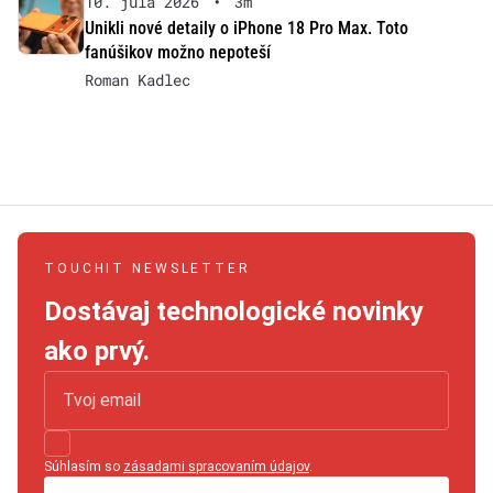
10. júla 2026
•
3m
Unikli nové detaily o iPhone 18 Pro Max. Toto
fanúšikov možno nepoteší
Roman Kadlec
TOUCHIT NEWSLETTER
Dostávaj technologické novinky
ako prvý.
Súhlasím so
zásadami spracovaním údajov
.