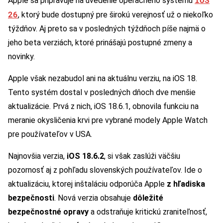
Apple sa pripravuje na uvedenie operačného systému
26
, ktorý bude dostupný pre širokú verejnosť už o niekoľko
týždňov. Aj preto sa v posledných týždňoch píše najmä o
jeho beta verziách, ktoré prinášajú postupné zmeny a
novinky.
Apple však nezabudol ani na aktuálnu verziu, na iOS 18.
Tento systém dostal v posledných dňoch dve menšie
aktualizácie. Prvá z nich, iOS 18.6.1, obnovila funkciu na
meranie okysličenia krvi pre vybrané modely Apple Watch
pre používateľov v USA.
Najnovšia verzia,
iOS 18.6.2
, si však zaslúži väčšiu
pozornosť aj z pohľadu slovenských používateľov. Ide o
aktualizáciu, ktorej inštaláciu odporúča Apple
z hľadiska
bezpečnosti
. Nová verzia obsahuje
dôležité
bezpečnostné opravy
a odstraňuje kritickú zraniteľnosť,