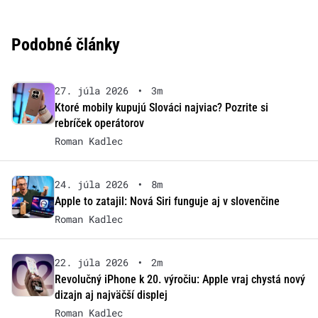
Podobné články
27. júla 2026
•
3m
Ktoré mobily kupujú Slováci najviac? Pozrite si
rebríček operátorov
Roman Kadlec
24. júla 2026
•
8m
Apple to zatajil: Nová Siri funguje aj v slovenčine
Roman Kadlec
22. júla 2026
•
2m
Revolučný iPhone k 20. výročiu: Apple vraj chystá nový
dizajn aj najväčší displej
Roman Kadlec