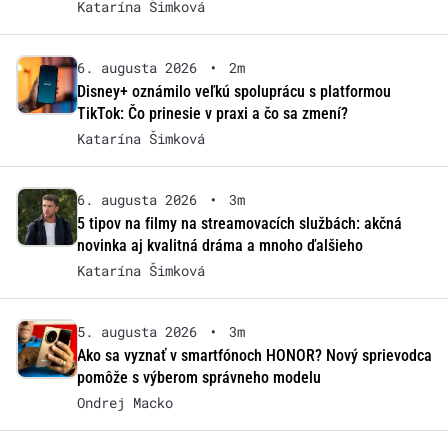
Katarína Šimková
6. augusta 2026
•
2m
Disney+ oznámilo veľkú spoluprácu s platformou
TikTok: Čo prinesie v praxi a čo sa zmení?
Katarína Šimková
6. augusta 2026
•
3m
5 tipov na filmy na streamovacích službách: akčná
novinka aj kvalitná dráma a mnoho ďalšieho
Katarína Šimková
5. augusta 2026
•
3m
Ako sa vyznať v smartfónoch HONOR? Nový sprievodca
pomôže s výberom správneho modelu
Ondrej Macko