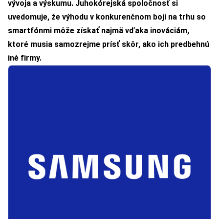
vývoja a výskumu. Juhokórejská spoločnosť si
uvedomuje, že výhodu v konkurenčnom boji na trhu so
smartfónmi môže získať najmä vďaka inováciám,
ktoré musia samozrejme prísť skôr, ako ich predbehnú
iné firmy.