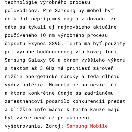
technológie výrobného procesu
polovodičov. Pre Samsung by mohol byť
únik dát nepríjemný najmä z dôvodu, že
dáta sa týkali aj najnovšieho aktuálne
používaného 10 nm výrobného procesu
čipsetu Exynos 8895. Tento má byť použitý
pri výrobe budúcoročnej vlajkovej lodi,
Samsung Galaxy S8 a okrem vyššieho výkonu
s taktom až 3 GHz má priniesť zároveň
nižšie energetické nároky a teda dlhšiu
výdrž batérie. Momentálne sa nevie, či
a ktoré konkrétne údaje sa zadržanému
zamestnancovi podarilo konkurencii predať
a bližšie informácie k tejto kauze majú
byť zverejnené až po ukončení
vyšetrovania. Zdroj:
Samsung Mobile