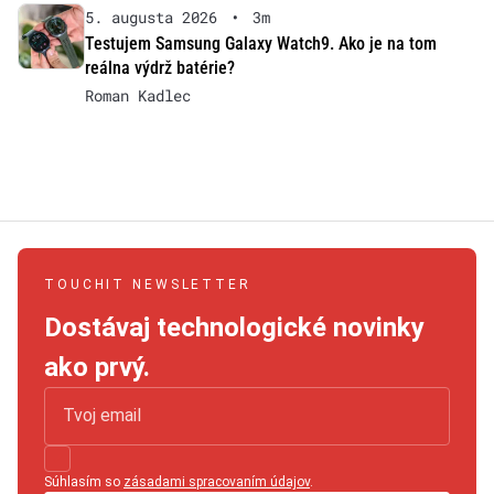
5. augusta 2026
•
3m
Testujem Samsung Galaxy Watch9. Ako je na tom
reálna výdrž batérie?
Roman Kadlec
TOUCHIT NEWSLETTER
Dostávaj technologické novinky
ako prvý.
Súhlasím so
zásadami spracovaním údajov
.