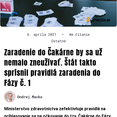
6. apríla 2021
•
4m čítanie
Ostatné
Zaradenie do Čakárne by sa už
nemalo zneužívať. Štát takto
sprísnil pravidlá zaradenia do
Fázy č. 1
Ondrej Macko
Ministerstvo zdravotníctva zefektívňuje pravidlá na
prihlasovanie sa na očkovanie do tzv. Čakárne do Fázy