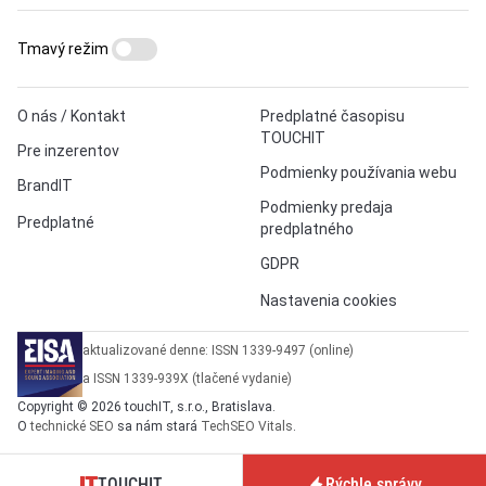
Tmavý režim
O nás / Kontakt
Predplatné časopisu
TOUCHIT
Pre inzerentov
Podmienky používania webu
BrandIT
Podmienky predaja
Predplatné
predplatného
GDPR
Nastavenia cookies
aktualizované denne: ISSN 1339-9497 (online)
a ISSN 1339-939X (tlačené vydanie)
Copyright © 2026 touchIT, s.r.o., Bratislava.
O
technické SEO
sa nám stará
TechSEO Vitals
.
TOUCHIT
Rýchle správy