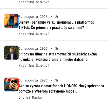
Katarína Šimková
6. augusta 2026
•
2m
Disney+ oznámilo veľkú spoluprácu s platformou
TikTok: Čo prinesie v praxi a čo sa zmení?
Katarína Šimková
6. augusta 2026
•
3m
5 tipov na filmy na streamovacích službách: akčná
novinka aj kvalitná dráma a mnoho ďalšieho
Katarína Šimková
5. augusta 2026
•
3m
Ako sa vyznať v smartfónoch HONOR? Nový sprievodca
pomôže s výberom správneho modelu
Ondrej Macko