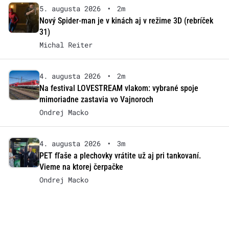
5. augusta 2026
•
2m
Nový Spider-man je v kinách aj v režime 3D (rebríček
31)
Michal Reiter
4. augusta 2026
•
2m
Na festival LOVESTREAM vlakom: vybrané spoje
mimoriadne zastavia vo Vajnoroch
Ondrej Macko
4. augusta 2026
•
3m
PET fľaše a plechovky vrátite už aj pri tankovaní.
Vieme na ktorej čerpačke
Ondrej Macko