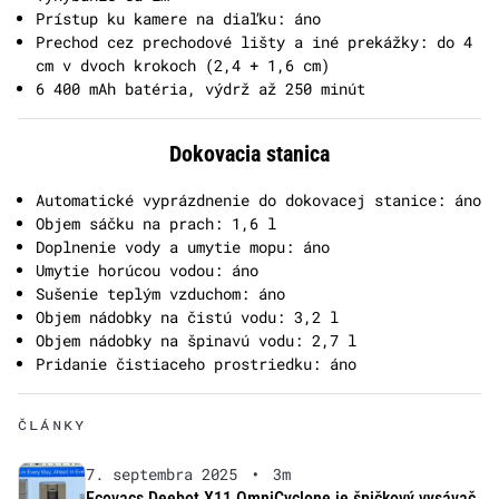
Prístup ku kamere na diaľku: áno
Prechod cez prechodové lišty a iné prekážky: do 4
cm v dvoch krokoch (2,4 + 1,6 cm)
6 400 mAh batéria, výdrž až 250 minút
Dokovacia stanica
Automatické vyprázdnenie do dokovacej stanice: áno
Objem sáčku na prach: 1,6 l
Doplnenie vody a umytie mopu: áno
Umytie horúcou vodou: áno
Sušenie teplým vzduchom: áno
Objem nádobky na čistú vodu: 3,2 l
Objem nádobky na špinavú vodu: 2,7 l
Pridanie čistiaceho prostriedku: áno
ČLÁNKY
7. septembra 2025
•
3m
Ecovacs Deebot X11 OmniCyclone je špičkový vysávač,