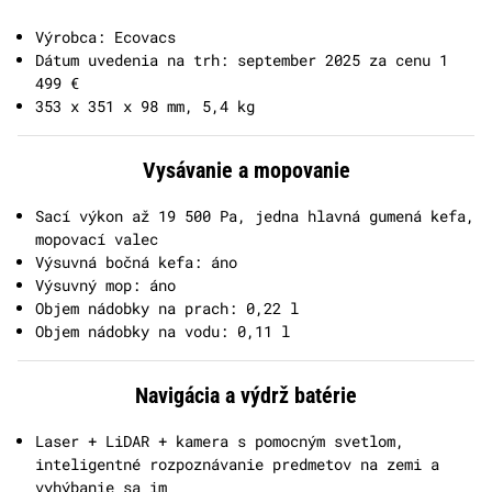
Výrobca: Ecovacs
Dátum uvedenia na trh: september 2025 za cenu 1
499 €
353 x 351 x 98 mm, 5,4 kg
Vysávanie a mopovanie
Sací výkon až 19 500 Pa, jedna hlavná gumená kefa,
mopovací valec
Výsuvná bočná kefa: áno
Výsuvný mop: áno
Objem nádobky na prach: 0,22 l
Objem nádobky na vodu: 0,11 l
Navigácia a výdrž batérie
Laser + LiDAR + kamera s pomocným svetlom,
inteligentné rozpoznávanie predmetov na zemi a
vyhýbanie sa im