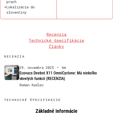
prach
+
Lokalizácia do
slovenčiny
Recenzia
Technické špecifikácie
Články
RECENZIA
29. novembra 2025
•
6m
Ecovacs Deebot X11 OmniCyclone: Má niekoľko
skvelých funkcií (RECENZIA)
Roman Kadlec
TECHNICKÉ ŠPECIFIKÁCIE
Základné informácie