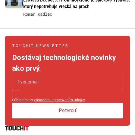
ktorý nepotrebuje vrecká na prach
Roman Kadlec
TOUCHIT NEWSLETTER
Dostávaj technologické novinky
ako prvý.
Súhlasím so
zásadami spracovaním údajov
.
Potvrdiť