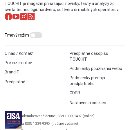
TOUCHIT je magazín prinášajúci novinky, testy a analýzy zo
sveta technológií, hardvéru, softvéru či mobilných operátorov.
Tmavý režim
O nás / Kontakt
Predplatné časopisu
TOUCHIT
Pre inzerentov
Podmienky používania webu
BrandIT
Podmienky predaja
Predplatné
predplatného
GDPR
Nastavenia cookies
aktualizované denne: ISSN 1339-9497 (online)
a ISSN 1339-939X (tlačené vydanie)