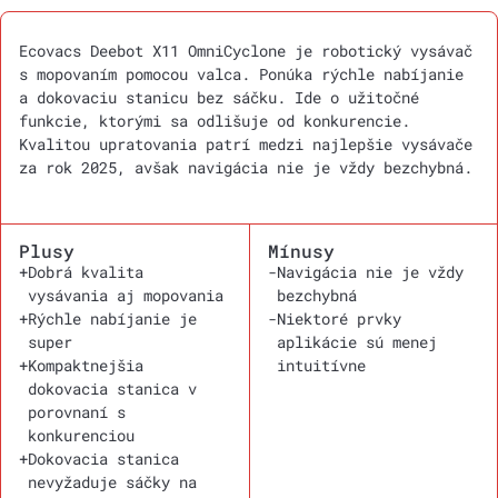
Ecovacs Deebot X11 OmniCyclone je robotický vysávač
s mopovaním pomocou valca. Ponúka rýchle nabíjanie
a dokovaciu stanicu bez sáčku. Ide o užitočné
funkcie, ktorými sa odlišuje od konkurencie.
Kvalitou upratovania patrí medzi najlepšie vysávače
za rok 2025, avšak navigácia nie je vždy bezchybná.
Plusy
Mínusy
+
Dobrá kvalita
-
Navigácia nie je vždy
vysávania aj mopovania
bezchybná
+
Rýchle nabíjanie je
-
Niektoré prvky
super
aplikácie sú menej
+
Kompaktnejšia
intuitívne
dokovacia stanica v
porovnaní s
konkurenciou
+
Dokovacia stanica
nevyžaduje sáčky na