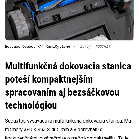
Ecovacs Deebot X11 OmniCyclone
•
Zdroj: TOUCHIT
Multifunkčná dokovacia stanica
poteší kompaktnejším
spracovaním aj bezsáčkovou
technológiou
Súčasťou vysávača je multifunkčná dokovacia stanica. Má
rozmery 380 × 493 × 465 mm a v porovnaní s
konkurenčnými vysávačmi je o niečo kompaktnejšia. To je