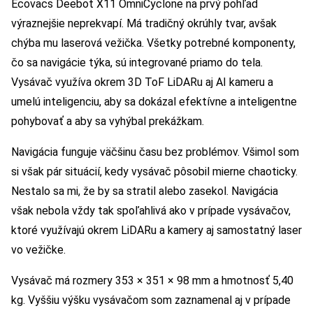
Ecovacs Deebot X11 OmniCyclone na prvý pohľad
výraznejšie neprekvapí. Má tradičný okrúhly tvar, avšak
chýba mu laserová vežička. Všetky potrebné komponenty,
čo sa navigácie týka, sú integrované priamo do tela.
Vysávač využíva okrem 3D ToF LiDARu aj AI kameru a
umelú inteligenciu, aby sa dokázal efektívne a inteligentne
pohybovať a aby sa vyhýbal prekážkam.
Navigácia funguje väčšinu času bez problémov. Všimol som
si však pár situácií, kedy vysávač pôsobil mierne chaoticky.
Nestalo sa mi, že by sa stratil alebo zasekol. Navigácia
však nebola vždy tak spoľahlivá ako v prípade vysávačov,
ktoré využívajú okrem LiDARu a kamery aj samostatný laser
vo vežičke.
Vysávač má rozmery 353 × 351 × 98 mm a hmotnosť 5,40
kg. Vyššiu výšku vysávačom som zaznamenal aj v prípade