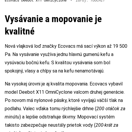
Vysávanie a mopovanie je
kvalitné
Nová vlajková loď značky Ecovacs má sací výkon až 19 500
Pa. Na vysávanie využíva jednu hlavnú gumenú kefu a
vysúvaciu bočnú kefu. S kvalitou vysávania som bol
spokojný, vlasy a chlpy sa na kefu nenamotávajú.
Na vysokej úrovni je aj kvalita mopovania. Ecovacs vybavil
model Deebot X11 OmniCyclone valcom druhej generácie.
Po novom má nylonové pásiky, ktoré vyvíjajú väčší tlak na
podlahu. Valec vďaka tomu rýchlejšie drhne (
200 otáčok za
minútu
) a lepšie odstraňuje škvrny. Mopovací systém
takisto zabezpečuje neustály prietok vody (
200-krát za