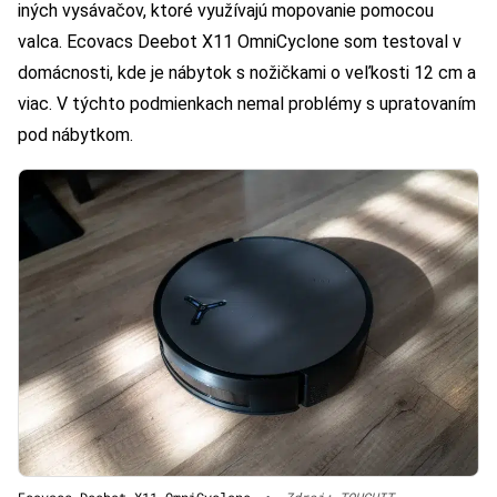
iných vysávačov, ktoré využívajú mopovanie pomocou
valca. Ecovacs Deebot X11 OmniCyclone som testoval v
domácnosti, kde je nábytok s nožičkami o veľkosti 12 cm a
viac. V týchto podmienkach nemal problémy s upratovaním
pod nábytkom.
Ecovacs Deebot X11 OmniCyclone
•
Zdroj: TOUCHIT