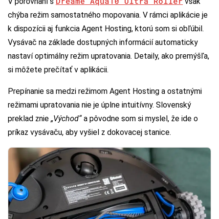
Dreame Aqua10 Ultra Roller
V porovnaní s
však
chýba režim samostatného mopovania. V rámci aplikácie je
k dispozícii aj funkcia Agent Hosting, ktorú som si obľúbil.
Vysávač na základe dostupných informácií automaticky
nastaví optimálny režim upratovania. Detaily, ako premýšľa,
si môžete prečítať v aplikácii.
Prepínanie sa medzi režimom Agent Hosting a ostatnými
režimami upratovania nie je úplne intuitívny. Slovenský
preklad znie
„Východ“
a pôvodne som si myslel, že ide o
príkaz vysávaču, aby vyšiel z dokovacej stanice.