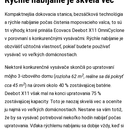
Kompaktnejšia dokovacia stanica, bezsáčková technológia
a rýchle nabíjanie počas čistenia mopovacieho valca, to sú
tri výhody, ktoré prináša Ecovacs Deebot X11 OmniCyclone
v porovnaní s konkurenčnými vysávačmi. Rýchle nabíjanie je
obzvlášť užitočná vlastnosť, pokiaľ budete používať
vysávač vo veľkých domácnostiach.
Niektoré konkurenčné vysávače skončili po upratovaní
2
môjho 3-izbového domu (
rozloha 62 m
, reálne sa dá pokryť
2
cca 45 m
) na úrovni okolo 40 % zostávajúcej batérie.
Deebot X11 však mal na konci upratovania 75 %
zostávajúcej kapacity. Toto je naozaj skvelá vec a oceníte
ju najmä vo veľkých domácnostiach. Nestane sa vám totiž,
že by sa vysávač potreboval niekoľko hodín nabíjať počas
upratovania. Vďaka rýchlemu nabíjaniu sa dobije vždy, keď si