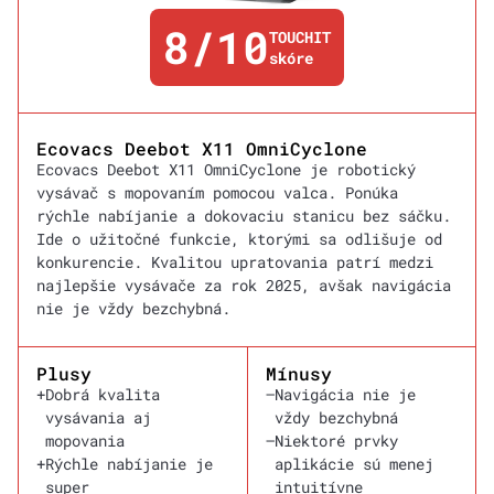
8/10
TOUCHIT
skóre
Ecovacs Deebot X11 OmniCyclone
Ecovacs Deebot X11 OmniCyclone je robotický
vysávač s mopovaním pomocou valca. Ponúka
rýchle nabíjanie a dokovaciu stanicu bez sáčku.
Ide o užitočné funkcie, ktorými sa odlišuje od
konkurencie. Kvalitou upratovania patrí medzi
najlepšie vysávače za rok 2025, avšak navigácia
nie je vždy bezchybná.
Plusy
Mínusy
+
Dobrá kvalita
–
Navigácia nie je
vysávania aj
vždy bezchybná
mopovania
–
Niektoré prvky
+
Rýchle nabíjanie je
aplikácie sú menej
super
intuitívne