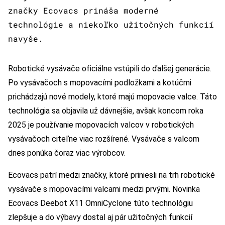
značky Ecovacs prináša moderné
technológie a niekoľko užitočných funkcií
navyše.
Robotické vysávače oficiálne vstúpili do ďalšej generácie.
Po vysávačoch s mopovacími podložkami a kotúčmi
prichádzajú nové modely, ktoré majú mopovacie valce. Táto
technológia sa objavila už dávnejšie, avšak koncom roka
2025 je používanie mopovacích valcov v robotických
vysávačoch citeľne viac rozšírené. Vysávače s valcom
dnes ponúka čoraz viac výrobcov.
Ecovacs patrí medzi značky, ktoré priniesli na trh robotické
vysávače s mopovacími valcami medzi prvými. Novinka
Ecovacs Deebot X11 OmniCyclone túto technológiu
zlepšuje a do výbavy dostal aj pár užitočných funkcií