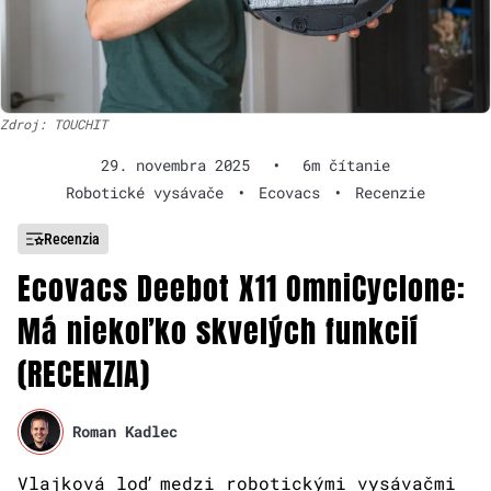
Zdroj: TOUCHIT
29. novembra 2025
•
6m čítanie
Robotické vysávače
•
Ecovacs
•
Recenzie
Recenzia
Ecovacs Deebot X11 OmniCyclone:
Má niekoľko skvelých funkcií
(RECENZIA)
Roman Kadlec
Vlajková loď medzi robotickými vysávačmi