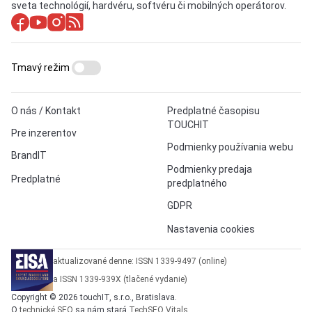
sveta technológií, hardvéru, softvéru či mobilných operátorov.
Tmavý režim
O nás / Kontakt
Predplatné časopisu
TOUCHIT
Pre inzerentov
Podmienky používania webu
BrandIT
Podmienky predaja
Predplatné
predplatného
GDPR
Nastavenia cookies
aktualizované denne: ISSN 1339-9497 (online)
a ISSN 1339-939X (tlačené vydanie)
Copyright © 2026 touchIT, s.r.o., Bratislava.
O
technické SEO
sa nám stará
TechSEO Vitals
.