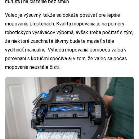
minútu
) na čistenie bez šmúh.
Valec je výsuvný, takže sa dokáže posúvať pre lepšie
mopovanie pri stenách. Kvalita mopovania je na pomery
robotických vysávačov výborná, avšak treba počítať s tým,
že niektoré zaschnuté škvrny budete musieť stále
vydrhnúť manuálne. Výhoda mopovania pomocou valca v
porovnaní s kotúčmi spočíva aj v tom, že valec sa počas
mopovania neustále čistí.