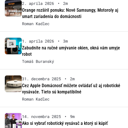
2. apríla 2026
•
2m
Orange rozšíril ponuku: Nové Samsungy, Motoroly aj
smart zariadenia do domácnosti
Roman Kadlec
1. apríla 2026
•
3m
Zabudnite na ručné umývanie okien, okná vám umyje
robot
Tomáš Buranský
31. decembra 2025
•
2m
Cez Apple Domácnosť môžete ovládať už aj robotické
vysávače. Tieto sú kompatibilné
Roman Kadlec
14. novembra 2025
•
9m
Ako si vybrať robotický vysávač a ktorý si kúpiť