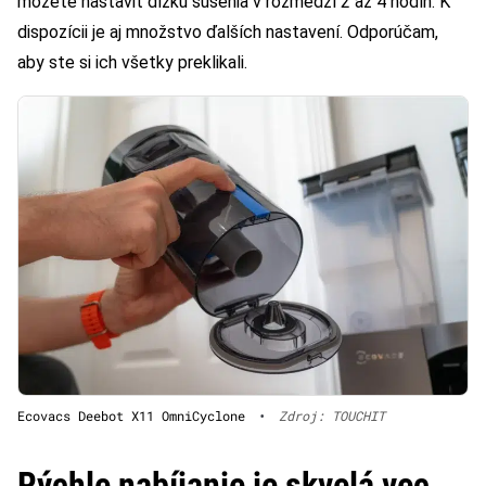
môžete nastaviť dĺžku sušenia v rozmedzí 2 až 4 hodín. K
dispozícii je aj množstvo ďalších nastavení. Odporúčam,
aby ste si ich všetky preklikali.
Ecovacs Deebot X11 OmniCyclone
•
Zdroj: TOUCHIT
Rýchle nabíjanie je skvelá vec