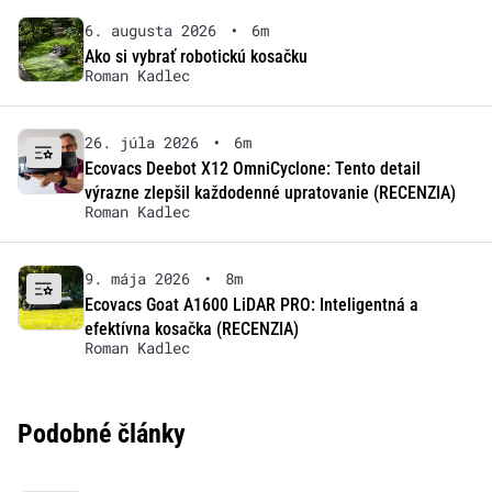
6. augusta 2026
•
6m
Ako si vybrať robotickú kosačku
Roman Kadlec
26. júla 2026
•
6m
Ecovacs Deebot X12 OmniCyclone: Tento detail
výrazne zlepšil každodenné upratovanie (RECENZIA)
Roman Kadlec
9. mája 2026
•
8m
Ecovacs Goat A1600 LiDAR PRO: Inteligentná a
efektívna kosačka (RECENZIA)
Roman Kadlec
Podobné články