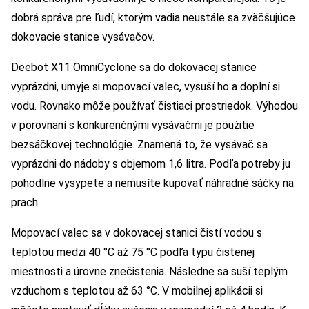
dobrá správa pre ľudí, ktorým vadia neustále sa zväčšujúce
dokovacie stanice vysávačov.
Deebot X11 OmniCyclone sa do dokovacej stanice
vyprázdni, umyje si mopovací valec, vysuší ho a doplní si
vodu. Rovnako môže používať čistiaci prostriedok. Výhodou
v porovnaní s konkurenčnými vysávačmi je použitie
bezsáčkovej technológie. Znamená to, že vysávač sa
vyprázdni do nádoby s objemom 1,6 litra. Podľa potreby ju
pohodlne vysypete a nemusíte kupovať náhradné sáčky na
prach.
Mopovací valec sa v dokovacej stanici čistí vodou s
teplotou medzi 40 °C až 75 °C podľa typu čistenej
miestnosti a úrovne znečistenia. Následne sa suší teplým
vzduchom s teplotou až 63 °C. V mobilnej aplikácii si