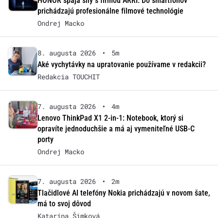
HONOR spája sily s firmou ARRI: Do smartfónov
prichádzajú profesionálne filmové technológie
Ondrej Macko
8. augusta 2026
•
5m
Aké vychytávky na upratovanie používame v redakcii?
Redakcia TOUCHIT
7. augusta 2026
•
4m
Lenovo ThinkPad X1 2-in-1: Notebook, ktorý si
opravíte jednoduchšie a má aj vymeniteľné USB-C
porty
Ondrej Macko
7. augusta 2026
•
2m
Tlačidlové AI telefóny Nokia prichádzajú v novom šate,
má to svoj dôvod
Katarína Šimková