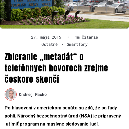
27. mája 2015
•
1m čítanie
Ostatné
•
Smartfóny
Zbieranie „metadát“ o
telefónnych hovoroch zrejme
čoskoro skončí
Ondrej Macko
Po hlasovaní v americkom senáta sa zdá, že sa ľady
pohli. Národný bezpečnostný úrad (NSA) je pripravený
utlmiť program na masívne sledovanie ľudí.