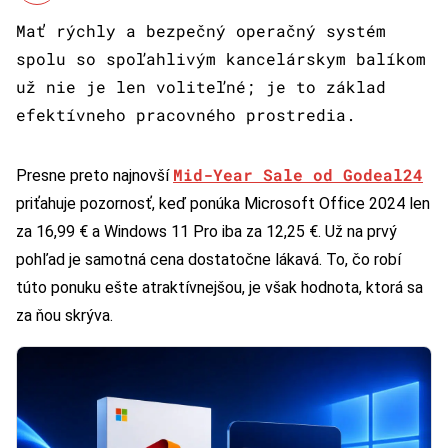
Mať rýchly a bezpečný operačný systém
spolu so spoľahlivým kancelárskym balíkom
už nie je len voliteľné; je to základ
efektívneho pracovného prostredia.
Mid-Year Sale od Godeal24
Presne preto najnovší
priťahuje pozornosť, keď ponúka Microsoft Office 2024 len
za 16,99 € a Windows 11 Pro iba za 12,25 €. Už na prvý
pohľad je samotná cena dostatočne lákavá. To, čo robí
túto ponuku ešte atraktívnejšou, je však hodnota, ktorá sa
za ňou skrýva.