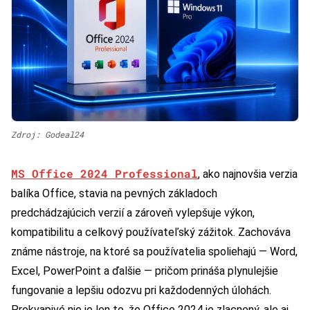
Zdroj: Godeal24
MS Office 2024 Professional
, ako najnovšia verzia
balíka Office, stavia na pevných základoch
predchádzajúcich verzií a zároveň vylepšuje výkon,
kompatibilitu a celkový používateľský zážitok. Zachováva
známe nástroje, na ktoré sa používatelia spoliehajú — Word,
Excel, PowerPoint a ďalšie — pričom prináša plynulejšie
fungovanie a lepšiu odozvu pri každodenných úlohách.
Prekvapivé nie je len to, že Office 2024 je zlacnený, ale aj