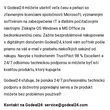
V Godeal24 môžete ušetriť veľa času a peňazí so
zľavnenými licenciami spoločnosti Microsoft, významným
softvérom na zabezpečenie IT a ďalšími počítačovými
nástrojmi. Získajte OS Windows a MS Office za
bezkonkurenčnú cenu. Zažite bezproblémové nakupovanie
s digitálnym doručením Godeal24, ktoré vám softvér pošle
priamo na váš e-mail v priebehu niekoľkých sekúnd od
nákupu. Navyše s hodnotením TrustPilot 98 % Excellent a
24/7 odbornou technickou podporou si môžete byť istí
kvalitou produktu, ktorý kupujete.
Godeal24 sľubuje, že ponúka 24/7 profesionálnu technickú
podporu a doživotný popredajný servis a že produkt
môžete bez problémov používať!
Kontakt na Godeal24:
service@godeal24.com