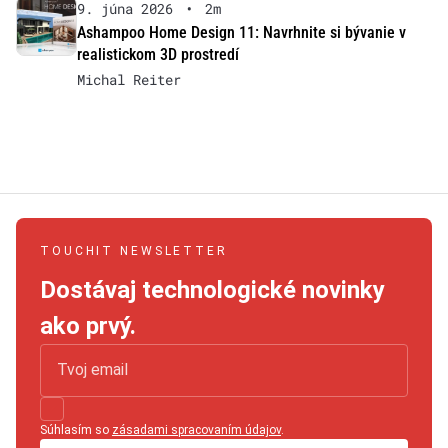
9. júna 2026
•
2m
Ashampoo Home Design 11: Navrhnite si bývanie v
realistickom 3D prostredí
Michal Reiter
TOUCHIT NEWSLETTER
Dostávaj technologické novinky
ako prvý.
Súhlasím so
zásadami spracovaním údajov
.