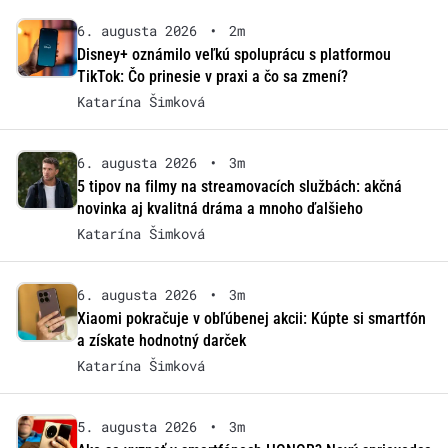
6. augusta 2026
•
2m
Disney+ oznámilo veľkú spoluprácu s platformou
TikTok: Čo prinesie v praxi a čo sa zmení?
Katarína Šimková
6. augusta 2026
•
3m
5 tipov na filmy na streamovacích službách: akčná
novinka aj kvalitná dráma a mnoho ďalšieho
Katarína Šimková
6. augusta 2026
•
3m
Xiaomi pokračuje v obľúbenej akcii: Kúpte si smartfón
a získate hodnotný darček
Katarína Šimková
5. augusta 2026
•
3m