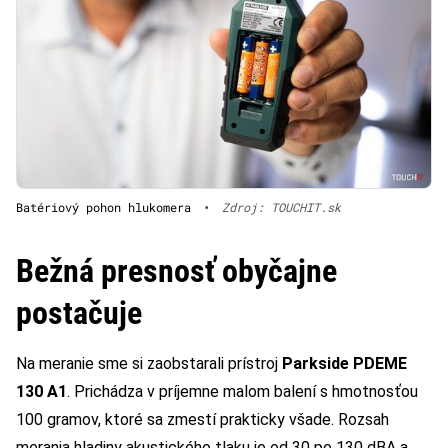
Batériový pohon hlukomera
•
Zdroj: TOUCHIT.sk
Bežná presnosť obyčajne
postačuje
Na meranie sme si zaobstarali prístroj
Parkside PDEME
130 A1
. Prichádza v príjemne malom balení s hmotnosťou
100 gramov, ktoré sa zmestí prakticky všade. Rozsah
merania hladiny akustického tlaku je od 30 po 130 dBA a