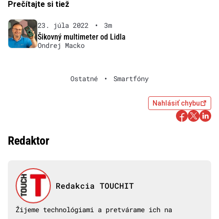
Prečítajte si tiež
23. júla 2022
•
3m
Šikovný multimeter od Lidla
Ondrej Macko
Ostatné
•
Smartfóny
Nahlásiť chybu
Redaktor
Redakcia TOUCHIT
Žijeme technológiami a pretvárame ich na