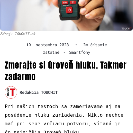
Zdroj: TOUCHIT.sk
19. septembra 2023
•
2m čítanie
Ostatné
•
Smartfóny
Zmerajte si úroveň hluku. Takmer
zadarmo
Redakcia TOUCHIT
Pri našich testoch sa zameriavame aj na
posúdenie hluku zariadenia. Nikto nechce
mať pri sebe vrčiacu potvoru, vítaná je
čo najnižšia úroveň hluku.