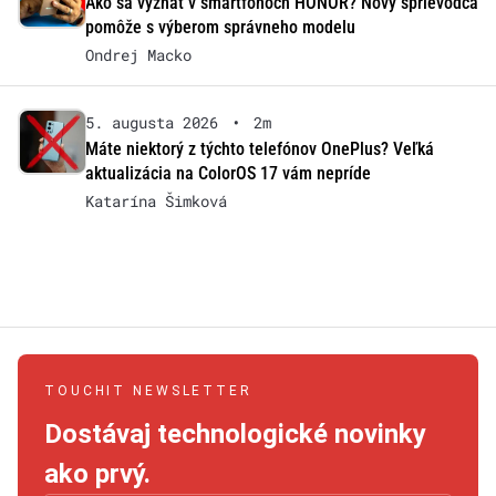
Ako sa vyznať v smartfónoch HONOR? Nový sprievodca
pomôže s výberom správneho modelu
Ondrej Macko
5. augusta 2026
•
2m
Máte niektorý z týchto telefónov OnePlus? Veľká
aktualizácia na ColorOS 17 vám nepríde
Katarína Šimková
TOUCHIT NEWSLETTER
Dostávaj technologické novinky
ako prvý.