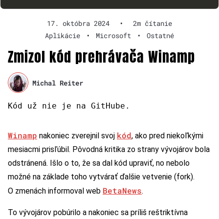
17. októbra 2024
•
2m čítanie
Aplikácie
•
Microsoft
•
Ostatné
Zmizol kód prehrávača Winamp
Michal Reiter
Kód už nie je na GitHube.
Winamp
kód
nakoniec zverejnil svoj
, ako pred niekoľkými
mesiacmi prisľúbil. Pôvodná kritika zo strany vývojárov bola
odstránená. Išlo o to, že sa dal kód upraviť, no nebolo
možné na základe toho vytvárať ďalšie vetvenie (fork).
BetaNews
O zmenách informoval web
.
To vývojárov pobúrilo a nakoniec sa príliš reštriktívna