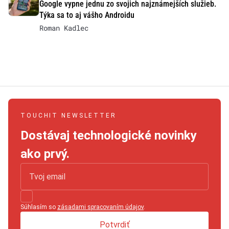
Google vypne jednu zo svojich najznámejších služieb.
Týka sa to aj vášho Androidu
Roman Kadlec
TOUCHIT NEWSLETTER
Dostávaj technologické novinky
ako prvý.
Súhlasím so
zásadami spracovaním údajov
.
Potvrdiť