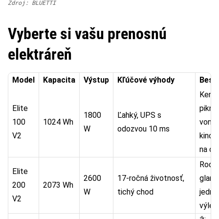
Zdroj: BLUETTI
Vyberte si vašu prenosnú
elektráreň
Model
Kapacita
Výstup
Kľúčové výhody
Best 
Kemp
Elite
piknik
1800
Ľahký, UPS s
100
1024 Wh
vonka
W
odozvou 10 ms
V2
kino,
na di
Rodin
Elite
2600
17-ročná životnosť,
glamp
200
2073 Wh
W
tichý chod
jedn
V2
výlet