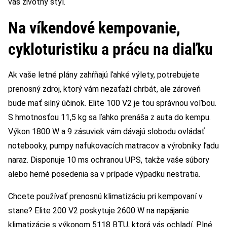
váš životný štýl.
Na víkendové kempovanie,
cykloturistiku a prácu na diaľku
Ak vaše letné plány zahŕňajú ľahké výlety, potrebujete
prenosný zdroj, ktorý vám nezaťaží chrbát, ale zároveň
bude mať silný účinok. Elite 100 V2 je tou správnou voľbou.
S hmotnosťou 11,5 kg sa ľahko prenáša z auta do kempu.
Výkon 1800 W a 9 zásuviek vám dávajú slobodu ovládať
notebooky, pumpy nafukovacích matracov a výrobníky ľadu
naraz. Disponuje 10 ms ochranou UPS, takže vaše súbory
alebo herné posedenia sa v prípade výpadku nestratia.
Chcete používať prenosnú klimatizáciu pri kempovaní v
stane? Elite 200 V2 poskytuje 2600 W na napájanie
klimatizácie s výkonom 5118 BTU, ktorá vás ochladí. Plné