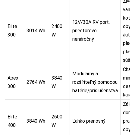
Život
vane,
kotve
12V/30A RV port,
Elite
2400
obyt
3014 Wh
priestorovo
300
W
áut n
nenáročný
plach
plavb
súši
Chat
Modulárny a
Apex
3840
mimo 
2764 Wh
rozšíriteľný pomocou
300
W
cesto
batérie/príslušenstva
kara
Záloh
domác
Elite
2600
3840 Wh
Ľahko prenosný
praco
400
W
obyt