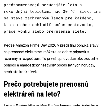
predznamenávajú horúcejšie leto s
rekordnými teplotami nad 30 °C. Elektrina
sa stáva záchranným lanom pre každého,
kto sa chce ochladiť počas cestovania,
práce vonku alebo prerušenia siete.
Keďže Amazon Prime Day 2026 v predstihu ponúka zľavy
na prenosné elektrárne, môžete sa dobre pripraviť s
rozumným rozpočtom. Tu je váš sprievodca, ako zostať v
pohodlí a energeticky nezávislý počas letných horúčav,
nech ste kdekoľvek.
Prečo potrebujete prenosnú
elektráreň na leto?
Leto v Európe láka milióny ľudí na kempovanie, turistiku a