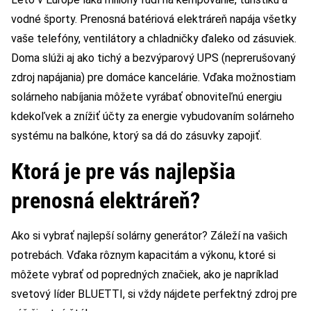
vodné športy. Prenosná batériová elektráreň napája všetky
vaše telefóny, ventilátory a chladničky ďaleko od zásuviek.
Doma slúži aj ako tichý a bezvýparový UPS (neprerušovaný
zdroj napájania) pre domáce kancelárie. Vďaka možnostiam
solárneho nabíjania môžete vyrábať obnoviteľnú energiu
kdekoľvek a znížiť účty za energie vybudovaním solárneho
systému na balkóne, ktorý sa dá do zásuvky zapojiť.
Ktorá je pre vás najlepšia
prenosná elektráreň?
Ako si vybrať najlepší solárny generátor? Záleží na vašich
potrebách. Vďaka rôznym kapacitám a výkonu, ktoré si
môžete vybrať od popredných značiek, ako je napríklad
svetový líder BLUETTI, si vždy nájdete perfektný zdroj pre