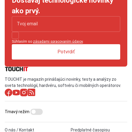
Dostávaj technologické novinky
ako prvý.
Súhlasím so
zásadami spracovaním údajov
.
Potvrdiť
TOUCHIT je magazín prinášajúci novinky, testy a analýzy zo
sveta technológií, hardvéru, softvéru či mobilných operátorov.
Tmavý režim
O nás / Kontakt
Predplatné časopisu