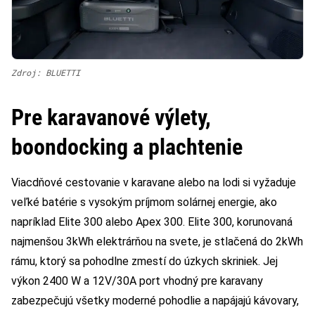
Zdroj: BLUETTI
Pre karavanové výlety,
boondocking a plachtenie
Viacdňové cestovanie v karavane alebo na lodi si vyžaduje
veľké batérie s vysokým príjmom solárnej energie, ako
napríklad Elite 300 alebo Apex 300. Elite 300, korunovaná
najmenšou 3kWh elektrárňou na svete, je stlačená do 2kWh
rámu, ktorý sa pohodlne zmestí do úzkych skriniek. Jej
výkon 2400 W a 12V/30A port vhodný pre karavany
zabezpečujú všetky moderné pohodlie a napájajú kávovary,