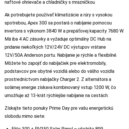
naftové ohrievače a chladničky s mrazničkou.
Ak potrebujete používať klimatizácie a rúry s vysokou
spotrebou, Apex 300 sa postará o nabíjanie pomocou
invertora s výkonom 3840 W a prepäťovej kapacity 7680 W.
Má iba 4 AC zásuvky a vyžaduje optimálny DC Hub na
pridanie niekoľkých 12V/24V DC výstupov vrátane
12V/50A Anderson portu. Nabíjanie je rýchle a flexibilné.
Môžete ho zapojiť do nabíjačiek pre elektromobily,
podstavcov pre obytné vozidlá alebo do vášho vozidla
prostredníctvom nabíjačky Charger 2. Z alternátora a
solárnej energie získava kombinovaný vstup 1200 W, čo
umožňuje až 13-krát rýchlejšie nabíjanie na cestách.
Získajte tieto ponuky Prime Day pre vašu energetickú
slobodu mimo siete:
Elite 300 + PV350 Solar Panel – ušetrite 899