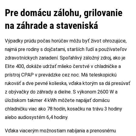
Pre domácu zálohu, grilovanie
na záhrade a staveniská
Výpadky prúdu počas horúčav môžu byť život ohrozujúce,
najmä pre rodiny s dojčatami, starších ľudí a používateľov
zdravotníckych zariadení. Spoľahlivý záložný zdroj, ako je
Elite 400, dokáže udržať mlieko čerstvé v chladničke a
prístroj CPAP v prevádzke cez noc. Má teleskopickú
rukoväť a dve pevné kolieska, vďaka ktorým sa dá presúvať
z obývačky do záhrady a dielne. S výkonom 2600 W a
úložiskom takmer 4 kWh môžete napájať domácu
chladničku viac ako 78 hodín, kosačku na trávu 3 hodiny
alebo audiosystém 6,4 hodiny.
Vďaka viacerým možnostiam nabíjania a prenosnému