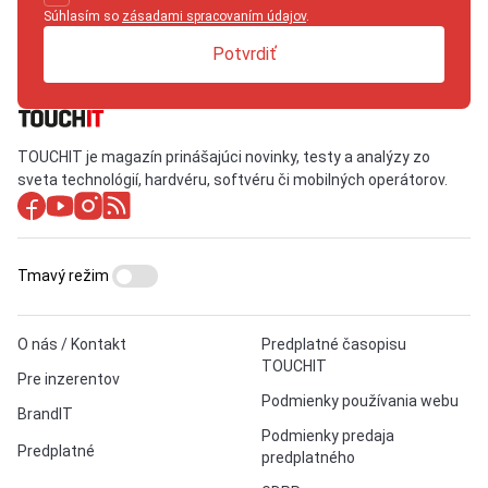
Súhlasím so
zásadami spracovaním údajov
.
Potvrdiť
TOUCHIT je magazín prinášajúci novinky, testy a analýzy zo
sveta technológií, hardvéru, softvéru či mobilných operátorov.
Tmavý režim
O nás / Kontakt
Predplatné časopisu
TOUCHIT
Pre inzerentov
Podmienky používania webu
BrandIT
Podmienky predaja
Predplatné
predplatného