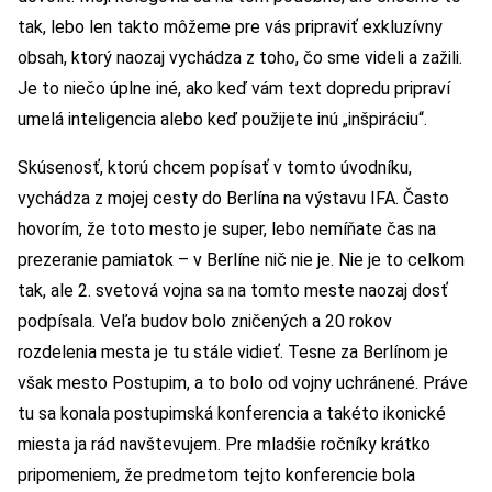
tak, lebo len takto môžeme pre vás pripraviť exkluzívny
obsah, ktorý naozaj vychádza z toho, čo sme videli a zažili.
Je to niečo úplne iné, ako keď vám text dopredu pripraví
umelá inteligencia alebo keď použijete inú „inšpiráciu“.
Skúsenosť, ktorú chcem popísať v tomto úvodníku,
vychádza z mojej cesty do Berlína na výstavu IFA. Často
hovorím, že toto mesto je super, lebo nemíňate čas na
prezeranie pamiatok – v Berlíne nič nie je. Nie je to celkom
tak, ale 2. svetová vojna sa na tomto meste naozaj dosť
podpísala. Veľa budov bolo zničených a 20 rokov
rozdelenia mesta je tu stále vidieť. Tesne za Berlínom je
však mesto Postupim, a to bolo od vojny uchránené. Práve
tu sa konala postupimská konferencia a takéto ikonické
miesta ja rád navštevujem. Pre mladšie ročníky krátko
pripomeniem, že predmetom tejto konferencie bola