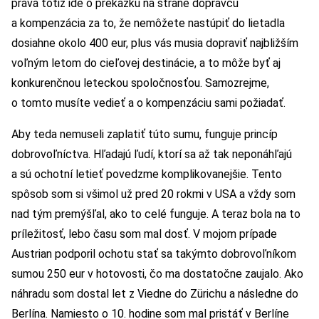
práva totiž ide o prekážku na strane dopravcu
a kompenzácia za to, že nemôžete nastúpiť do lietadla
dosiahne okolo 400 eur, plus vás musia dopraviť najbližším
voľným letom do cieľovej destinácie, a to môže byť aj
konkurenčnou leteckou spoločnosťou. Samozrejme,
o tomto musíte vedieť a o kompenzáciu sami požiadať.
Aby teda nemuseli zaplatiť túto sumu, funguje princíp
dobrovoľníctva. Hľadajú ľudí, ktorí sa až tak neponáhľajú
a sú ochotní letieť povedzme komplikovanejšie. Tento
spôsob som si všimol už pred 20 rokmi v USA a vždy som
nad tým premýšľal, ako to celé funguje. A teraz bola na to
príležitosť, lebo času som mal dosť. V mojom prípade
Austrian podporil ochotu stať sa takýmto dobrovoľníkom
sumou 250 eur v hotovosti, čo ma dostatočne zaujalo. Ako
náhradu som dostal let z Viedne do Zürichu a následne do
Berlína. Namiesto o 10. hodine som mal pristáť v Berlíne