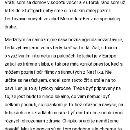
Vrátil som sa domov v sobotu večer a v utorok ráno som už
letel do Stuttgartu, aby sme si o 60 km ďalej pozreli
testovanie nových vozidiel Mercedes-Benz na špeciálnej
dráhe.
Medzitým sa samozrejme naša bežná agenda nezastavuje,
teda vybavujeme veci vtedy, keď sa to dá. Žiaľ, situácia
s využívaním internetu na palubách lietadiel je v Európe
zatiaľ extrémne slabá, a tak pre mňa vzniká priestor, keď si
môžem pozrieť pár filmov stiahnutých z Netflixu. Nie,
určite sa nesťažujem, chcel som takto žiť a stále na to
baví. Len je to aj fyzicky náročné. Treba byť pripravený na
to, že jesť budete niečo lokálne, čo vám nemusí byť
celkom pochuti, so spánkom je to tiež otázne a navyše, na
letiskách a v lietadlách musíte byť dostatočne odolní voči
rôznych ohrozeniam zdravia. Chrípku si určite nemôžeme
dovoliť. Moji kolegovia sú na tom podobne, ale chceme to