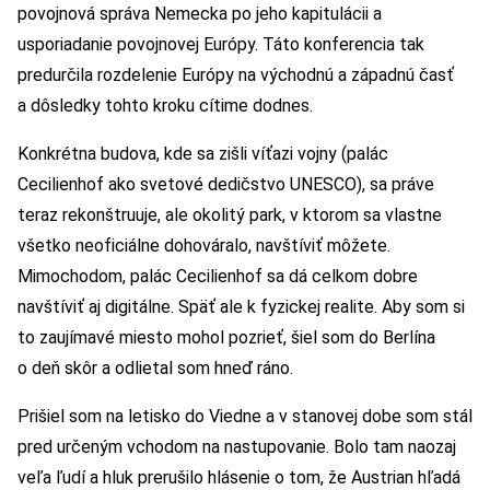
povojnová správa Nemecka po jeho kapitulácii a
usporiadanie povojnovej Európy. Táto konferencia tak
predurčila rozdelenie Európy na východnú a západnú časť
a dôsledky tohto kroku cítime dodnes.
Konkrétna budova, kde sa zišli víťazi vojny (palác
Cecilienhof ako svetové dedičstvo UNESCO), sa práve
teraz rekonštruuje, ale okolitý park, v ktorom sa vlastne
všetko neoficiálne dohováralo, navštíviť môžete.
Mimochodom, palác Cecilienhof sa dá celkom dobre
navštíviť aj digitálne. Späť ale k fyzickej realite. Aby som si
to zaujímavé miesto mohol pozrieť, šiel som do Berlína
o deň skôr a odlietal som hneď ráno.
Prišiel som na letisko do Viedne a v stanovej dobe som stál
pred určeným vchodom na nastupovanie. Bolo tam naozaj
veľa ľudí a hluk prerušilo hlásenie o tom, že Austrian hľadá