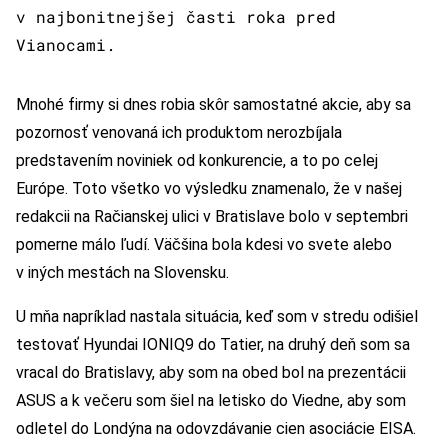
v najbonitnejšej časti roka pred
Vianocami.
Mnohé firmy si dnes robia skôr samostatné akcie, aby sa
pozornosť venovaná ich produktom nerozbíjala
predstavením noviniek od konkurencie, a to po celej
Európe. Toto všetko vo výsledku znamenalo, že v našej
redakcii na Račianskej ulici v Bratislave bolo v septembri
pomerne málo ľudí. Väčšina bola kdesi vo svete alebo
v iných mestách na Slovensku.
U mňa napríklad nastala situácia, keď som v stredu odišiel
testovať Hyundai IONIQ9 do Tatier, na druhý deň som sa
vracal do Bratislavy, aby som na obed bol na prezentácii
ASUS a k večeru som šiel na letisko do Viedne, aby som
odletel do Londýna na odovzdávanie cien asociácie EISA.