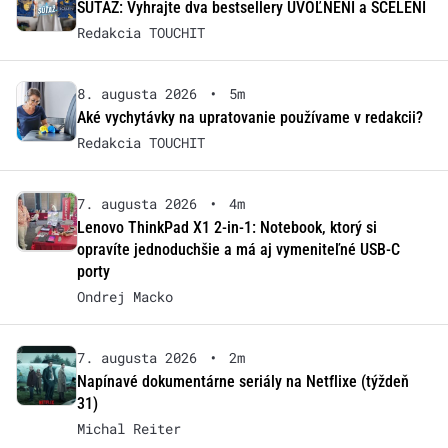
SÚŤAŽ: Vyhrajte dva bestsellery UVOĽNENÍ a SCELENÍ
Redakcia TOUCHIT
8. augusta 2026
•
5m
Aké vychytávky na upratovanie používame v redakcii?
Redakcia TOUCHIT
7. augusta 2026
•
4m
Lenovo ThinkPad X1 2-in-1: Notebook, ktorý si
opravíte jednoduchšie a má aj vymeniteľné USB-C
porty
Ondrej Macko
7. augusta 2026
•
2m
Napínavé dokumentárne seriály na Netflixe (týždeň
31)
Michal Reiter