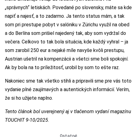
„správnych“ letiskách. Povedané po slovensky, máte sa kde
napiť a najesť, a to zadarmo. Ja tento status mám, a tak
som pri prestupe pobyt v salóniku v Zürichu využil na obed
a do Berlína som prišiel najedený tak, aby som vydržal do
večera. Celkovo to tak bola situácia, kde každý vyhral – ja
som zarobil 250 eur a nejaké míle navyše kvôli prestupu,
Austrian ušetril na kompenzácii a všetci sme boli spokojní.
Ak by bola na to príležitosť, urobil by som to ešte raz.
Nakoniec sme tak všetko stihli a pripravili sme pre vás toto
vydanie plné zaujímavých a autentických informácií. Verím,
že si ho užijete naplno.
Tento článok bol uverejnený aj v tlačenom vydaní magazínu
TOUCHIT 9-10/2025.
Ostatné