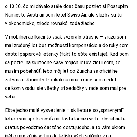
o 13.30, čo mi dávalo stále dosť času pozrieť si Postupim.
Namiesto Austrian som letel Swiss Air, ale služby sú tu
v ekonomickej triede rovnaké, teda žiadne.
V mobilnej aplikácii to však vyzeralo strašne – zrazu som
mal zrušený let bez možnosti kompenzácie a do ruky som
dostal papierové letenky (fakt to ešte existuje). Keď som
sa pozrel na skutočné časy mojich letov, zistil som, že
musím pobehnúť, lebo môj let do Zürichu sa oficiálne
zatvára o 4 minúty. Počkali na mňa a síce som sedel
celkom vzadu, ale všetky tri sedačky v rade som mal pre
seba.
Ešte jedno malé vysvetlenie – ak lietate so „správnymi“
leteckými spoločnosťami dostatočne často, dosiahnete
status povedzme častého cestujúceho, a to vám okrem
iného umožňuje vstup do letiskových salónikov na