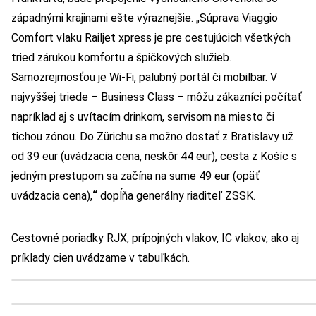
západnými krajinami ešte výraznejšie. „Súprava Viaggio
Comfort vlaku Railjet xpress je pre cestujúcich všetkých
tried zárukou komfortu a špičkových služieb.
Samozrejmosťou je Wi-Fi, palubný portál či mobilbar. V
najvyššej triede – Business Class – môžu zákazníci počítať
napríklad aj s uvítacím drinkom, servisom na miesto či
tichou zónou. Do Zürichu sa možno dostať z Bratislavy už
od 39 eur (uvádzacia cena, neskôr 44 eur), cesta z Košíc s
jedným prestupom sa začína na sume 49 eur (opäť
uvádzacia cena),
“
dopĺňa generálny riaditeľ ZSSK.
Cestovné poriadky RJX, prípojných vlakov, IC vlakov, ako aj
príklady cien uvádzame v tabuľkách.