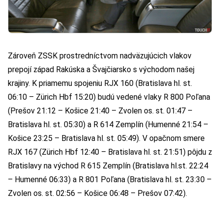
Zároveň ZSSK prostredníctvom nadväzujúcich vlakov
prepojí západ Rakúska a Švajčiarsko s východom našej
krajiny. K priamemu spojeniu RJX 160 (Bratislava hl. st.
06:10 – Zürich Hbf 15:20) budú vedené vlaky R 800 Poľana
(Prešov 21:12 – Košice 21:40 – Zvolen os. st. 01:47 –
Bratislava hl. st. 05:30) a R 614 Zemplín (Humenné 21:54 –
Košice 23:25 – Bratislava hl. st. 05:49). V opačnom smere
RJX 167 (Zürich Hbf 12:40 – Bratislava hl. st. 21:51) pôjdu z
Bratislavy na východ R 615 Zemplín (Bratislava hl.st. 22:24
– Humenné 06:33) a R 801 Poľana (Bratislava hl. st. 23:30 –
Zvolen os. st. 02:56 – Košice 06:48 – Prešov 07:42).