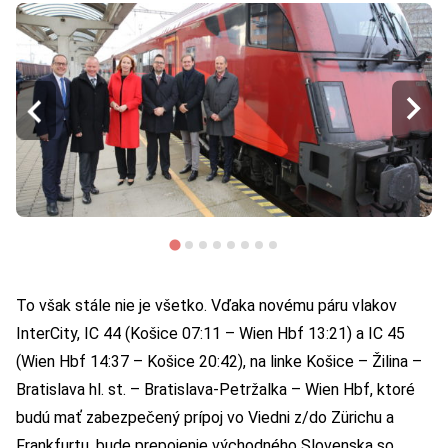
To však stále nie je všetko. Vďaka novému páru vlakov
InterCity, IC 44 (Košice 07:11 – Wien Hbf 13:21) a IC 45
(Wien Hbf 14:37 – Košice 20:42), na linke Košice – Žilina –
Bratislava hl. st. – Bratislava-Petržalka – Wien Hbf, ktoré
budú mať zabezpečený prípoj vo Viedni z/do Zürichu a
Frankfurtu, bude prepojenie východného Slovenska so