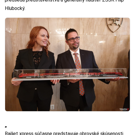
Hlubocký.
„
Railjet xpress súčasne predstavuje obrovské skúsenosti