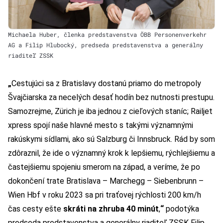
Michaela Huber, členka predstavenstva ÖBB Personenverkehr
AG a Filip Hlubocký, predseda predstavenstva a generálny
riaditeľ ZSSK
„
Cestujúci sa z Bratislavy dostanú priamo do metropoly
Švajčiarska za necelých desať hodín bez nutnosti prestupu.
Samozrejme, Zürich je iba jednou z cieľových staníc; Railjet
xpress spojí naše hlavné mesto s takými významnými
rakúskymi sídlami, ako sú Salzburg či Innsbruck. Rád by som
zdôraznil, že ide o významný krok k lepšiemu, rýchlejšiemu a
častejšiemu spojeniu smerom na západ, a veríme, že po
dokončení trate Bratislava – Marchegg – Siebenbrunn –
Wien Hbf v roku 2023 sa pri traťovej rýchlosti 200 km/h
čas cesty ešte
skráti na zhruba 40 minút
,
“
podotýka
predseda predstavenstva a generálny riaditeľ ZSSK Filip