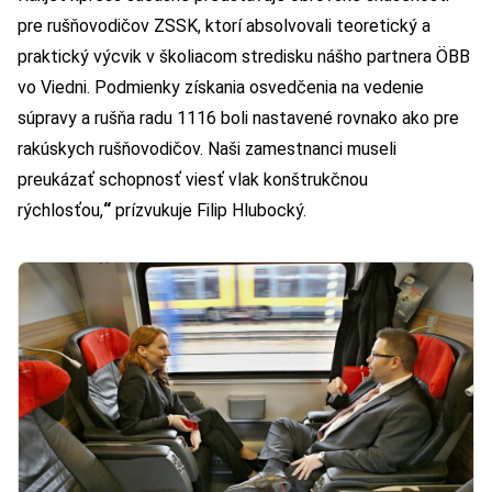
pre rušňovodičov ZSSK, ktorí absolvovali teoretický a
praktický výcvik v školiacom stredisku nášho partnera ÖBB
vo Viedni. Podmienky získania osvedčenia na vedenie
súpravy a rušňa radu 1116 boli nastavené rovnako ako pre
rakúskych rušňovodičov. Naši zamestnanci museli
preukázať schopnosť viesť vlak konštrukčnou
rýchlosťou,
“
prízvukuje Filip Hlubocký.