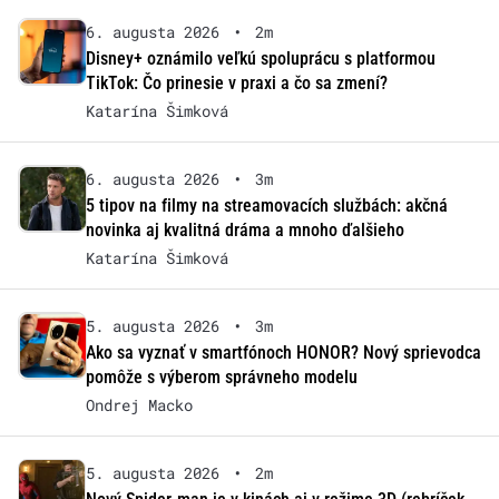
6. augusta 2026
•
2m
Disney+ oznámilo veľkú spoluprácu s platformou
TikTok: Čo prinesie v praxi a čo sa zmení?
Katarína Šimková
6. augusta 2026
•
3m
5 tipov na filmy na streamovacích službách: akčná
novinka aj kvalitná dráma a mnoho ďalšieho
Katarína Šimková
5. augusta 2026
•
3m
Ako sa vyznať v smartfónoch HONOR? Nový sprievodca
pomôže s výberom správneho modelu
Ondrej Macko
5. augusta 2026
•
2m