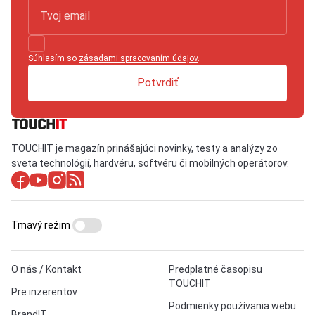
Súhlasím so
zásadami spracovaním údajov
.
Potvrdiť
TOUCHIT je magazín prinášajúci novinky, testy a analýzy zo
sveta technológií, hardvéru, softvéru či mobilných operátorov.
Tmavý režim
O nás / Kontakt
Predplatné časopisu
TOUCHIT
Pre inzerentov
Podmienky používania webu
BrandIT