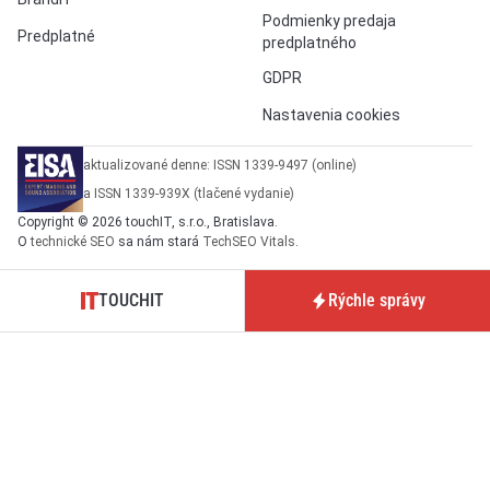
Podmienky predaja
Predplatné
predplatného
GDPR
Nastavenia cookies
aktualizované denne: ISSN 1339-9497 (online)
a ISSN 1339-939X (tlačené vydanie)
Copyright © 2026 touchIT, s.r.o., Bratislava.
O
technické SEO
sa nám stará
TechSEO Vitals
.
TOUCHIT
Rýchle správy