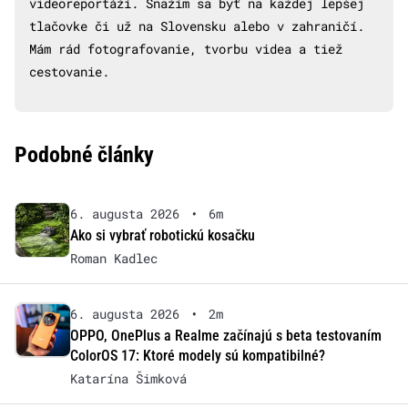
videoreportáží. Snažím sa byť na každej lepšej
tlačovke či už na Slovensku alebo v zahraničí.
Mám rád fotografovanie, tvorbu videa a tiež
cestovanie.
Podobné články
6. augusta 2026
•
6m
Ako si vybrať robotickú kosačku
Roman Kadlec
6. augusta 2026
•
2m
OPPO, OnePlus a Realme začínajú s beta testovaním
ColorOS 17: Ktoré modely sú kompatibilné?
Katarína Šimková