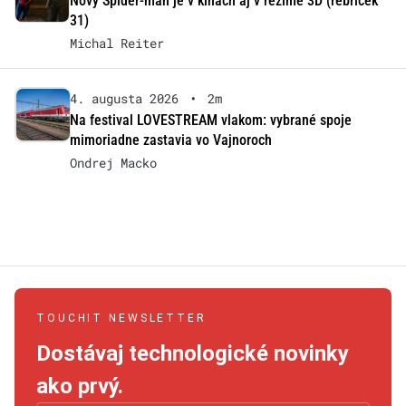
Nový Spider-man je v kinách aj v režime 3D (rebríček
31)
Michal Reiter
4. augusta 2026
•
2m
Na festival LOVESTREAM vlakom: vybrané spoje
mimoriadne zastavia vo Vajnoroch
Ondrej Macko
TOUCHIT NEWSLETTER
Dostávaj technologické novinky
ako prvý.