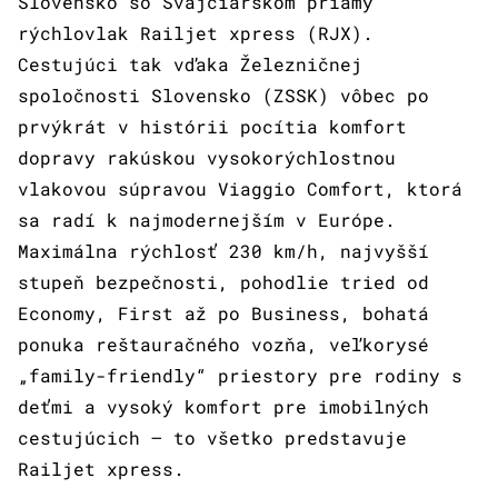
Slovensko so Švajčiarskom priamy
rýchlovlak Railjet xpress (RJX).
Cestujúci tak vďaka Železničnej
spoločnosti Slovensko (ZSSK) vôbec po
prvýkrát v histórii pocítia komfort
dopravy rakúskou vysokorýchlostnou
vlakovou súpravou Viaggio Comfort, ktorá
sa radí k najmodernejším v Európe.
Maximálna rýchlosť 230 km/h, najvyšší
stupeň bezpečnosti, pohodlie tried od
Economy, First až po Business, bohatá
ponuka reštauračného vozňa, veľkorysé
„family-friendly“ priestory pre rodiny s
deťmi a vysoký komfort pre imobilných
cestujúcich – to všetko predstavuje
Railjet xpress.