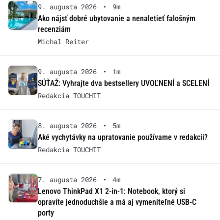
9. augusta 2026
•
9m
Ako nájsť dobré ubytovanie a nenaletieť falošným
recenziám
Michal Reiter
9. augusta 2026
•
1m
SÚŤAŽ: Vyhrajte dva bestsellery UVOĽNENÍ a SCELENÍ
Redakcia TOUCHIT
8. augusta 2026
•
5m
Aké vychytávky na upratovanie používame v redakcii?
Redakcia TOUCHIT
7. augusta 2026
•
4m
Lenovo ThinkPad X1 2-in-1: Notebook, ktorý si
opravíte jednoduchšie a má aj vymeniteľné USB-C
porty