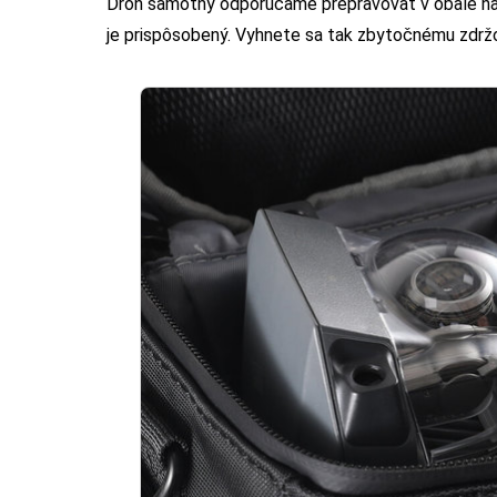
Dron samotný odporúčame prepravovať v obale na t
je prispôsobený. Vyhnete sa tak zbytočnému zdržo