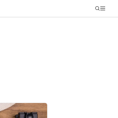
Nájsť
zmeny aplikácie pre TV