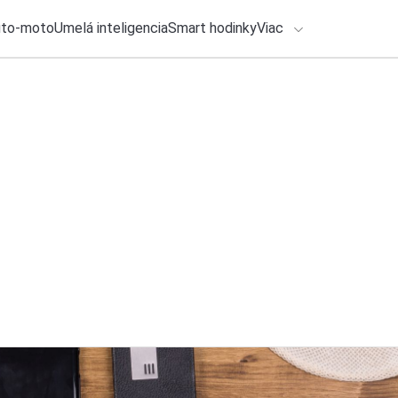
uto-moto
Umelá inteligencia
Smart hodinky
Viac
HLO BY VÁS ZAUJÍMAŤ
lačové správy
ADÁVANIA
2. augusta 2026
•
2m
Netflix pripravuje 
Zadajte frázu pre vyhľadanie
Michal Reiter