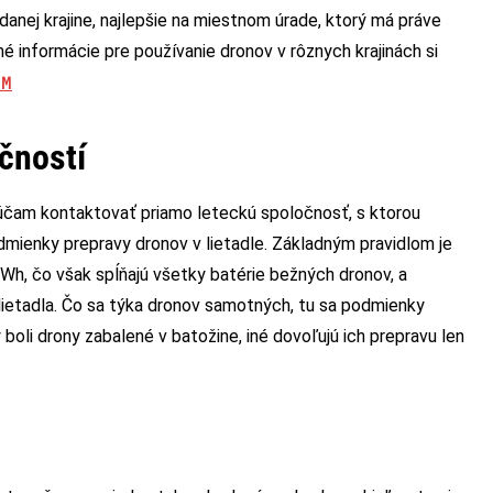
danej krajine, najlepšie na miestnom úrade, ktorý má práve
dné informácie pre používanie dronov v rôznych krajinách si
OM
čností
rúčam kontaktovať priamo leteckú spoločnosť, s ktorou
dmienky prepravy dronov v lietadle. Základným pravidlom je
Wh, čo však spĺňajú všetky batérie bežných dronov, a
lietadla. Čo sa týka dronov samotných, tu sa podmienky
 boli drony zabalené v batožine, iné dovoľujú ich prepravu len