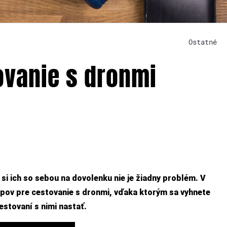
Ostatné
ovanie s dronmi
si ich so sebou na dovolenku nie je žiadny problém. V
pov pre cestovanie s dronmi, vďaka ktorým sa vyhnete
stovaní s nimi nastať.