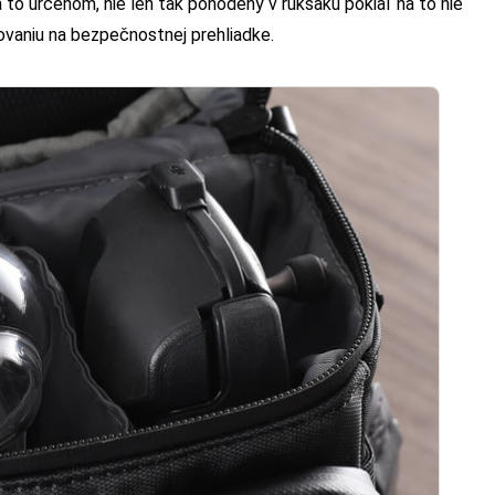
o určenom, nie len tak pohodený v ruksaku pokiaľ na to nie
vaniu na bezpečnostnej prehliadke.