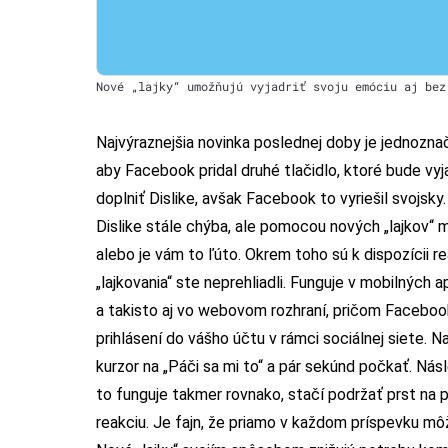
Nové „lajky“ umožňujú vyjadriť svoju emóciu aj bez
Najvýraznejšia novinka poslednej doby je jednoznačn
aby Facebook pridal druhé tlačidlo, ktoré bude vyj
doplniť Dislike, avšak Facebook to vyriešil svojsky. 
Dislike stále chýba, ale pomocou nových „lajkov“ 
alebo je vám to ľúto. Okrem toho sú k dispozícii 
„lajkovania“ ste neprehliadli. Funguje v mobilnýc
a takisto aj vo webovom rozhraní, pričom Facebook 
prihlásení do vášho účtu v rámci sociálnej siete. 
kurzor na „Páči sa mi to“ a pár sekúnd počkať. Nás
to funguje takmer rovnako, stačí podržať prst na 
reakciu. Je fajn, že priamo v každom príspevku môžete