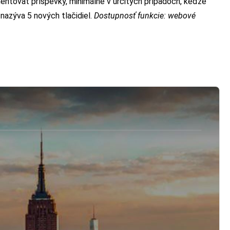
entovať príspevky, minimálne v určitých prípadoch, keďže
nazýva 5 nových tlačidiel.
Dostupnosť funkcie: webové