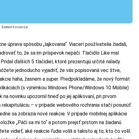
 komentovania
e úprava spôsobu „lajkovania“. Viacerí používatelia žiadali,
adrovať to, že sa im príspevok nepáči. Tlačidlo Like mal
Pridal ďalších 5 tlačidiel, ktoré prezentujú určité nálady.
môžete jednoducho vyjadriť, že vás popisovaná vec štve,
reakcie haha, žasnem a super. Predpokladáme, že nový formát
h aplikáciách (s výnimkou Windows Phone/Windows 10 Mobile)
na novinku upozornil hneď po jej aplikovaní, pri prvom
Na rekapituláciu – v prípade webového rozhrania stačí posunúť
ledne sa zobrazia nové reakcie. V prípade mobilnej aplikácie
položke „Páči sa mi to“ a potom prejsť prstom na žiadanú
 vidieť, aké reakcie ľudia volili a takisto aj to, kto čo volil.