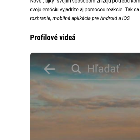
Nové „lajky“ svojím spôsobom znižujú potrebu kom
svoju emóciu vyjadríte aj pomocou reakcie. Tak sa 
rozhranie, mobilná aplikácia pre Android a iOS
Profilové videá