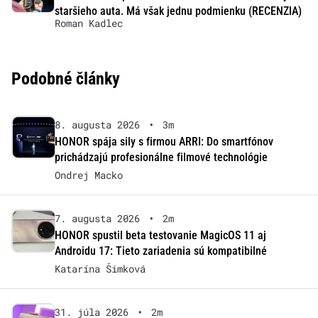
staršieho auta. Má však jednu podmienku (RECENZIA)
Roman Kadlec
Podobné články
8. augusta 2026
•
3m
HONOR spája sily s firmou ARRI: Do smartfónov
prichádzajú profesionálne filmové technológie
Ondrej Macko
7. augusta 2026
•
2m
HONOR spustil beta testovanie MagicOS 11 aj
Androidu 17: Tieto zariadenia sú kompatibilné
Katarína Šimková
31. júla 2026
•
2m