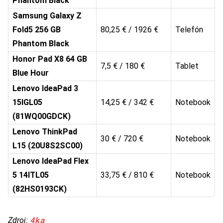
Phantom Black
Samsung Galaxy Z
Fold5 256 GB
80,25 € / 1926 €
Telefón
Phantom Black
Honor Pad X8 64 GB
7,5 € / 180 €
Tablet
Blue Hour
Lenovo IdeaPad 3
15IGL05
14,25 € / 342 €
Notebook
(81WQ00GDCK)
Lenovo ThinkPad
30 € / 720 €
Notebook
L15 (20U8S2SC00)
Lenovo IdeaPad Flex
5 14ITL05
33,75 € / 810 €
Notebook
(82HS0193CK)
4ka
Zdroj: