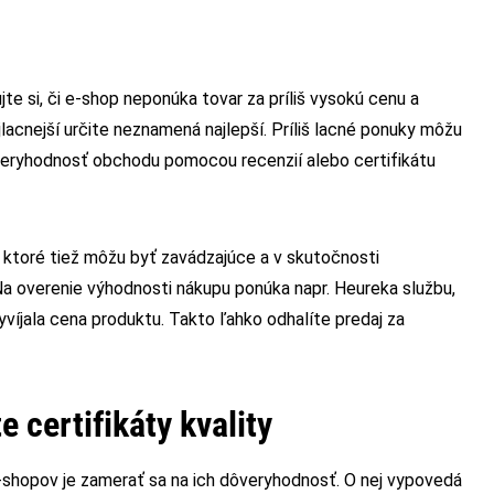
jte si, či e‑shop neponúka tovar za príliš vysokú cenu a
lacnejší určite neznamená najlepší. Príliš lacné ponuky môžu
ôveryhodnosť obchodu pomocou recenzií alebo certifikátu
y, ktoré tiež môžu byť zavádzajúce a v skutočnosti
Na overenie výhodnosti nákupu ponúka napr. Heureka službu,
yvíjala cena produktu. Takto ľahko odhalíte predaj za
e certifikáty kvality
-shopov je zamerať sa na ich dôveryhodnosť. O nej vypovedá