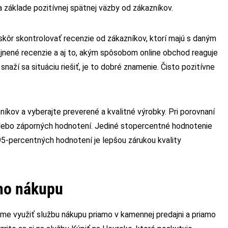
na základe pozitívnej spätnej väzby od zákazníkov.
jskôr skontrolovať recenzie od zákazníkov, ktorí majú s daným
ejnené recenzie a aj to, akým spôsobom online obchod reaguje
snaží sa situáciu riešiť, je to dobré znamenie. Čisto pozitívne
íkov a vyberajte preverené a kvalitné výrobky. Pri porovnaní
alebo záporných hodnotení. Jediné stopercentné hodnotenie
 95-percentných hodnotení je lepšou zárukou kvality
ho nákupu
e využiť službu nákupu priamo v kamennej predajni a priamo