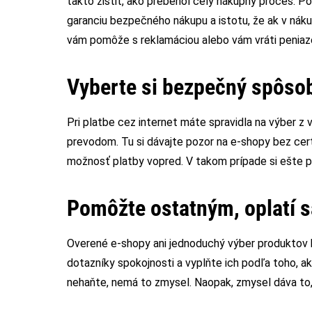
takto zistiť, ako prebehol celý nákupný proces. Po
garanciu bezpečného nákupu a istotu, že ak v nák
vám pomôže s reklamáciou alebo vám vráti peniaze
Vyberte si bezpečný spôsob
Pri platbe cez internet máte spravidla na výber z 
prevodom. Tu si dávajte pozor na e-shopy bez cert
možnosť platby vopred. V takom prípade si ešte p
Pomôžte ostatným, oplatí s
Overené e‑shopy ani jednoduchý výber produktov b
dotazníky spokojnosti a vyplňte ich podľa toho, a
nehaňte, nemá to zmysel. Naopak, zmysel dáva to,