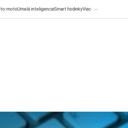
uto-moto
Umelá inteligencia
Smart hodinky
Viac
HLO BY VÁS ZAUJÍMAŤ
lačové správy
3. augusta 2026
•
3m
Huawei chystá veľk
ADÁVANIA
smartfónoch tým m
Zadajte frázu pre vyhľadanie
Roman Kadlec