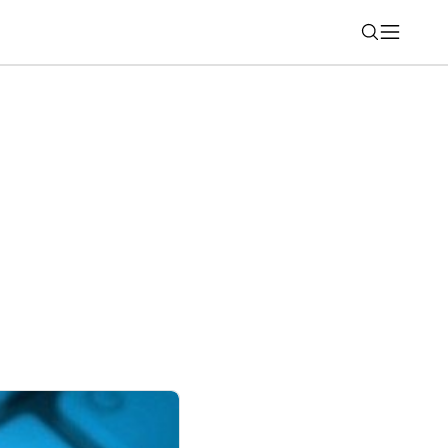
Nájsť
é partnerstvo s DJI. Fotoaparáty v jeho
ôžu výrazne získať