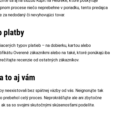
zrite sa aj na službu Kúpiť na Heureke, ktoré poskytuje
upnom procese niečo neprebehne v poriadku, tento predajca
 za nedodaný či nevyhovujúci tovar.
 platby
viacerých typov platieb – na dobierku, kartou alebo
ifikátu Overené zákazníkmi alebo na také, ktoré ponúkajú iba
rečítajte recenzie od ostatných zákazníkov.
a to aj vám
y neexistovali bez spätnej väzby od vás. Neignorujte tak
ko prebehol celý proces. Neprokrášľujte ale ani zbytočne
 ak sa so svojimi skutočnými skúsenosťami podelíte.