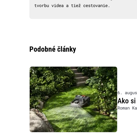
tvorbu videa a tiež cestovanie.
Podobné články
6. augus
Ako si
Roman Ka