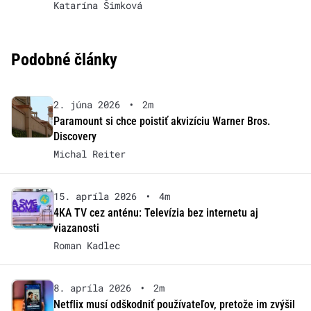
Katarína Šimková
Podobné články
2. júna 2026
•
2m
Paramount si chce poistiť akvizíciu Warner Bros.
Discovery
Michal Reiter
15. apríla 2026
•
4m
4KA TV cez anténu: Televízia bez internetu aj
viazanosti
Roman Kadlec
8. apríla 2026
•
2m
Netflix musí odškodniť používateľov, pretože im zvýšil