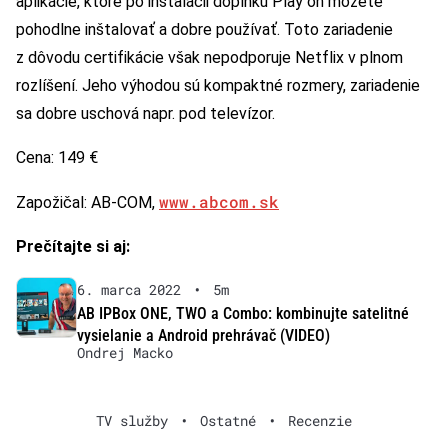
aplikácie, ktoré po inštalácii doplnku Play on môžete
pohodlne inštalovať a dobre používať. Toto zariadenie
z dôvodu certifikácie však nepodporuje Netflix v plnom
rozlíšení. Jeho výhodou sú kompaktné rozmery, zariadenie
sa dobre uschová napr. pod televízor.
Cena: 149 €
www.abcom.sk
Zapožičal: AB-COM,
Prečítajte si aj:
6. marca 2022
•
5m
AB IPBox ONE, TWO a Combo: kombinujte satelitné
vysielanie a Android prehrávač (VIDEO)
Ondrej Macko
TV služby
•
Ostatné
•
Recenzie