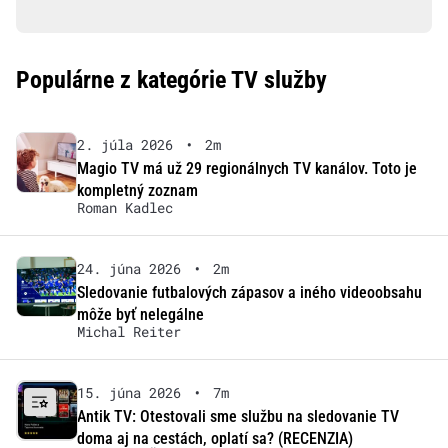
Populárne z kategórie TV služby
2. júla 2026
•
2m
Magio TV má už 29 regionálnych TV kanálov. Toto je
kompletný zoznam
Roman Kadlec
24. júna 2026
•
2m
Sledovanie futbalových zápasov a iného videoobsahu
môže byť nelegálne
Michal Reiter
15. júna 2026
•
7m
Antik TV: Otestovali sme službu na sledovanie TV
doma aj na cestách, oplatí sa? (RECENZIA)