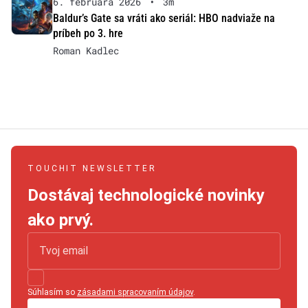
6. februára 2026
•
3m
Baldur’s Gate sa vráti ako seriál: HBO nadviaže na
príbeh po 3. hre
Roman Kadlec
TOUCHIT NEWSLETTER
Dostávaj technologické novinky
ako prvý.
Súhlasím so
zásadami spracovaním údajov
.