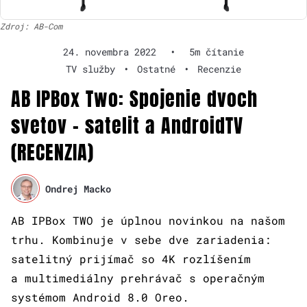
Zdroj: AB-Com
24. novembra 2022
•
5m čítanie
TV služby
•
Ostatné
•
Recenzie
AB IPBox Two: Spojenie dvoch
svetov – satelit a AndroidTV
(RECENZIA)
Ondrej Macko
AB IPBox TWO je úplnou novinkou na našom
trhu. Kombinuje v sebe dve zariadenia:
satelitný prijímač so 4K rozlíšením
a multimediálny prehrávač s operačným
systémom Android 8.0 Oreo.