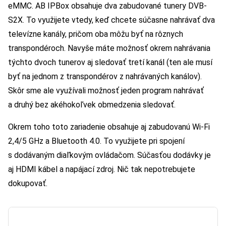
eMMC. AB IPBox obsahuje dva zabudované tunery DVB-
S2X. To využijete vtedy, keď chcete súčasne nahrávať dva
televízne kanály, pričom oba môžu byť na rôznych
transpondéroch. Navyše máte možnosť okrem nahrávania
týchto dvoch tunerov aj sledovať tretí kanál (ten ale musí
byť na jednom z transpondérov z nahrávaných kanálov).
Skôr sme ale využívali možnosť jeden program nahrávať
a druhý bez akéhokoľvek obmedzenia sledovať.
Okrem toho toto zariadenie obsahuje aj zabudovanú Wi-Fi
2,4/5 GHz a Bluetooth 4.0. To využijete pri spojení
s dodávaným diaľkovým ovládačom. Súčasťou dodávky je
aj HDMI kábel a napájací zdroj. Nič tak nepotrebujete
dokupovať.