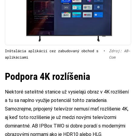
Inštalácia aplikácií cez zabudovaný obchod s
•
Zdroj: AB-
aplikáciami
Com
Podpora 4K rozlíšenia
Niektoré satelitné stanice už vysielajú obraz v 4K rozlíšení
a tu sa naplno využije potenciál tohto zariadenia.
Samozrejme, pripojený televízor nemusí mať rozlíšenie 4K,
aj keď toto rozlíšenie je už medzi novými televízormi
dominantné. AB IPBox TWO si dobre poradí s modernými
obrazovými normami ako je HDR10 alebo HLG.