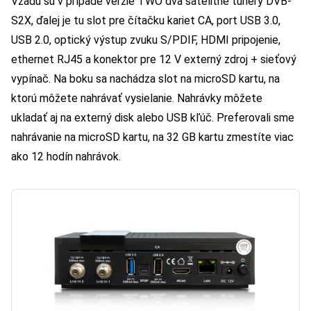
Vzadu sú v prípade verzie TWO dva satelitné tunery DVB-
S2X, ďalej je tu slot pre čítačku kariet CA, port USB 3.0,
USB 2.0, optický výstup zvuku S/PDIF, HDMI pripojenie,
ethernet RJ45 a konektor pre 12 V externý zdroj + sieťový
vypínač. Na boku sa nachádza slot na microSD kartu, na
ktorú môžete nahrávať vysielanie. Nahrávky môžete
ukladať aj na externý disk alebo USB kľúč. Preferovali sme
nahrávanie na microSD kartu, na 32 GB kartu zmestíte viac
ako 12 hodín nahrávok.